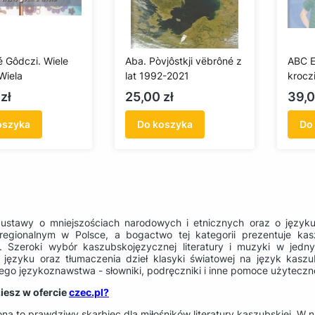
é Gôdczi. Wiele
Aba. Pòvjôstkji vëbrôné z
ABC E
Wiela
lat 1992-2021
krocz
Cena
Cen
zł
25,00 zł
39,0
oszyka
Do koszyka
Do
stawy o mniejszościach narodowych i etnicznych oraz o języku
regionalnym w Polsce, a bogactwo tej kategorii prezentuje ka
. Szeroki wybór kaszubskojęzycznej literatury i muzyki w jed
 języku oraz tłumaczenia dzieł klasyki światowej na język kaszu
ego językoznawstwa - słowniki, podręczniki i inne pomoce użytecz
iesz w ofercie
czec.pl?
na to prawdziwy skarbiec dla miłośników literatury kaszubskiej. W n