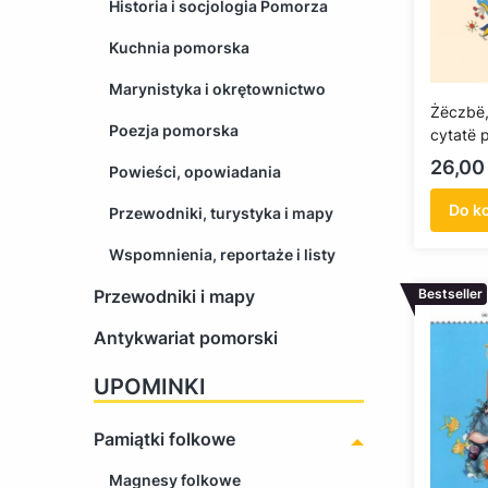
Historia i socjologia Pomorza
Kuchnia pomorska
Marynistyka i okrętownictwo
Żëczbë,
Poezja pomorska
cytatë 
Cena
26,00 
Powieści, opowiadania
Do k
Przewodniki, turystyka i mapy
Wspomnienia, reportaże i listy
Przewodniki i mapy
Bestseller
Antykwariat pomorski
UPOMINKI
Pamiątki folkowe
Magnesy folkowe