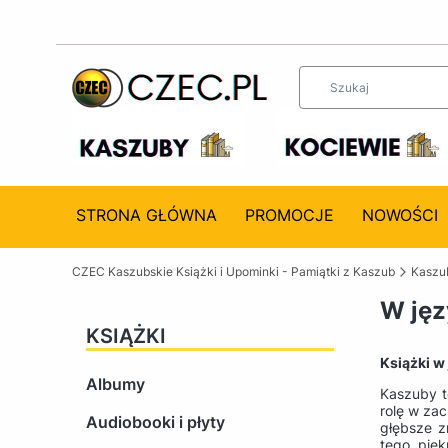
STRONA GŁÓWNA
PROMOCJE
NOWOŚCI
CZEC Kaszubskie Książki i Upominki - Pamiątki z Kaszub
Kaszub
W jęz
KSIĄŻKI
Książki w
Albumy
Kaszuby t
rolę w za
Audiobooki i płyty
głębsze z
tego pięk