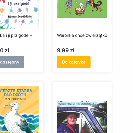
ka i ji przigodë +
Werónka chce zwierzątkò
a
Cena
0 zł
9,99 zł
edostępny
Do koszyka