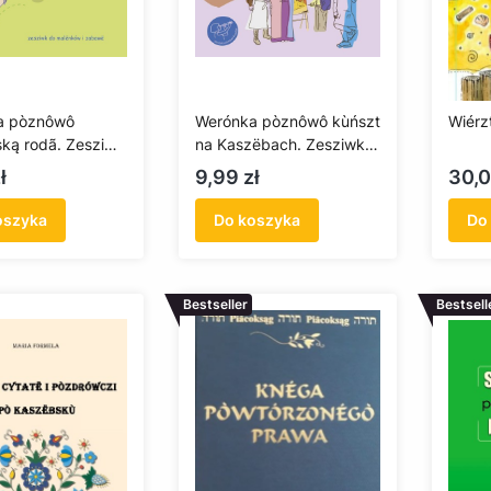
a pòznôwô
Werónka pòznôwô kùńszt
Wiérz
ką rodã. Zesziwk
na Kaszëbach. Zesziwk
nków i zabawë
do malënków i zabawë
Cena
Cen
ł
9,99 zł
30,0
oszyka
Do koszyka
Do
Bestseller
Bestsell