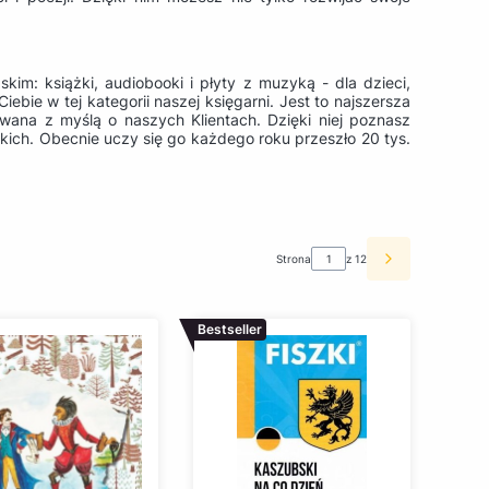
im: książki, audiobooki i płyty z muzyką - dla dzieci,
iebie w tej kategorii naszej księgarni. Jest to najszersza
owana z myślą o naszych Klientach. Dzięki niej poznasz
skich. Obecnie uczy się go każdego roku przeszło 20 tys.
Strona
z 12
Następne pro
Bestseller