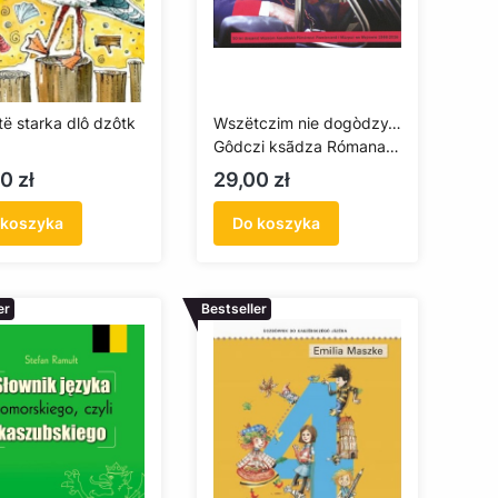
të starka dlô dzôtk
Wszëtczim nie dogòdzy…
Gôdczi ksãdza Rómana
Skwiercza
a
Cena
0 zł
29,00 zł
 koszyka
Do koszyka
er
Bestseller