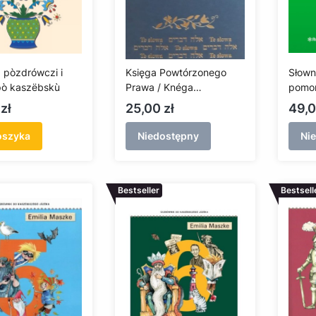
 pòzdrówczi i
Księga Powtórzonego
Słown
pò kaszëbskù
Prawa / Knéga
pomor
Pòwtórzonégò Prawa
kaszu
Cena
Cen
zł
25,00 zł
49,0
oszyka
Niedostępny
Ni
Bestseller
Bestsell