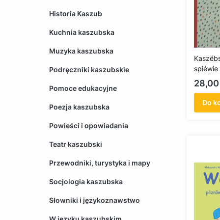
Historia Kaszub
Kuchnia kaszubska
Muzyka kaszubska
Kaszëbs
spiéwie
Podręczniki kaszubskie
Cena
28,00 
Pomoce edukacyjne
Do k
Poezja kaszubska
Powieści i opowiadania
Teatr kaszubski
Przewodniki, turystyka i mapy
Socjologia kaszubska
Słowniki i językoznawstwo
W języku kaszubskim