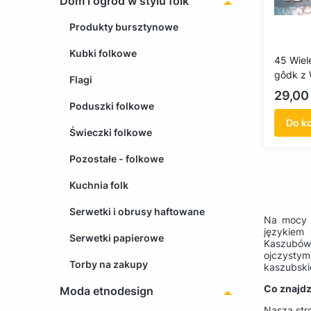
Dom i ogród w stylu folk
Produkty bursztynowe
Kubki folkowe
45 Wiel
gôdk z 
Flagi
Cena
29,00 
Poduszki folkowe
Do k
Świeczki folkowe
Pozostałe - folkowe
Kuchnia folk
Serwetki i obrusy haftowane
Na mocy u
językiem 
Serwetki papierowe
Kaszubów
ojczystym
Torby na zakupy
kaszubski
Co znajdz
Moda etnodesign
Nasza stro