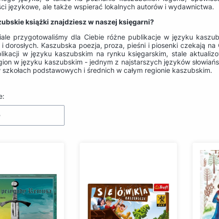
ści językowe, ale także wspierać lokalnych autorów i wydawnictwa.
zubskie książki znajdziesz w naszej księgarni?
ale przygotowaliśmy dla Ciebie różne publikacje w języku kaszubsk
i dorosłych. Kaszubska poezja, proza, pieśni i piosenki czekają na C
blikacji w języku kaszubskim na rynku księgarskim, stale aktualiz
region w języku kaszubskim - jednym z najstarszych języków słowiań
 szkołach podstawowych i średnich w całym regionie kaszubskim.
produktów
e:
e