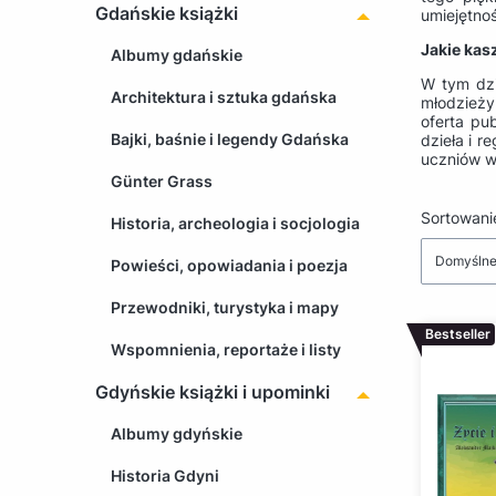
Gdańskie książki
umiejętno
Jakie kas
Albumy gdańskie
W tym dzi
Architektura i sztuka gdańska
młodzieży 
oferta pu
Bajki, baśnie i legendy Gdańska
dzieła i 
uczniów w
Günter Grass
Lista 
Sortowani
Historia, archeologia i socjologia
Domyśln
Powieści, opowiadania i poezja
Przewodniki, turystyka i mapy
Bestseller
Wspomnienia, reportaże i listy
Gdyńskie książki i upominki
Albumy gdyńskie
Historia Gdyni