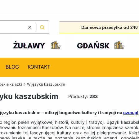
Darmowa przesyłka od 240 
Wyczyść
Szukaj
BLOG
KONTAKT
skie książki
W języku kaszubskim
yku kaszubskim
Produkty:
283
 języku kaszubskim – odkryj bogactwo kultury i tradycji na
czec.pl
o region pełen wyjątkowej historii, kultury i tradycji. Język kasz
chowaniu tożsamości Kaszubów. Na naszej stronie znajdziesz szerok
rozumienie tej fascynującej kultury oraz na jej pielęgnowanie. Ks
nego języka, a także na poznanie kaszubskich legend, opowieści