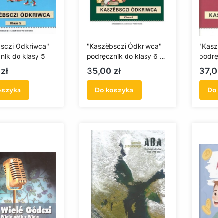
sczi Òdkriwca"
"Kaszëbsczi Òdkriwca"
"Kasz
nik do klasy 5
podręcznik do klasy 6 +
podrę
CD
CD
Cena
Cen
zł
35,00 zł
37,0
oszyka
Do koszyka
Do