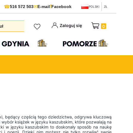
f
☎
✉
516 572 503
E-mail
Facebook
POLSKI
ZŁ
Produkty w koszyku:
Zaloguj się
zł
ubski, będący częścią tego dziedzictwa, odgrywa kluczową
i wybór książek w języku kaszubskim, które pozwalają na
iążki w języku kaszubskim to doskonały sposób na naukę
 i poezji. Dzięki nim możesz nie tylko rozwijać swoje