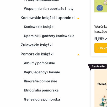
Wspomnienia, reportaże i listy
Kociewskie książki i upominki
Werónk
Kociewskie książki
kaszëbs
Upominki i gadżety kociewskie
do malë
Cena
9,99 z
Żuławskie książki
Do k
Pomorskie książki
Albumy pomorskie
Bestseller
Bajki, legendy i baśnie
Biografie pomorskie
Etnografia pomorska
Genealogia pomorska