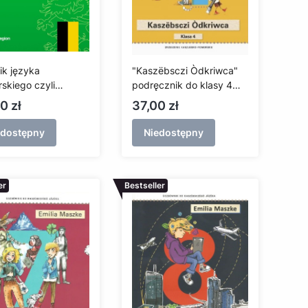
ik języka
"Kaszëbsczi Òdkriwca"
skiego czyli
podręcznik do klasy 4
bskiego
(Kaszubski odkrywca)
a
Cena
0 zł
37,00 zł
edostępny
Niedostępny
er
Bestseller