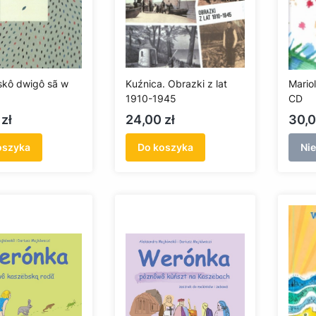
kô dwigô sã w
Kuźnica. Obrazki z lat
Mariol
1910-1945
CD
Cena
Cen
zł
24,00 zł
30,0
oszyka
Do koszyka
Ni