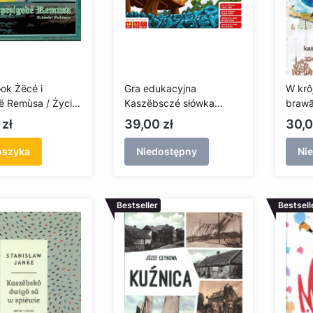
ok Żëcé i
Gra edukacyjna
W krô
ë Remùsa / Życie
Kaszëbsczé słówka
braw
ody Remusa
(Kaszubskie słówka)
Cena
Cen
 zł
39,00 zł
30,0
oszyka
Niedostępny
Ni
Bestseller
Bestsell