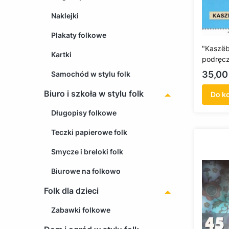
Naklejki
Plakaty folkowe
"Kaszëb
Kartki
podręcz
Cena
35,00 
Samochód w stylu folk
Biuro i szkoła w stylu folk
Do k
Długopisy folkowe
Teczki papierowe folk
Smycze i breloki folk
Biurowe na folkowo
Folk dla dzieci
Zabawki folkowe