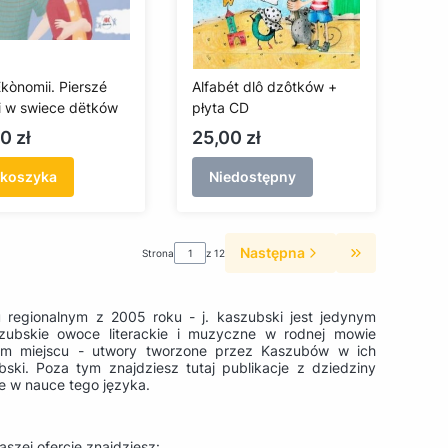
kònomii. Pierszé
Alfabét dlô dzôtków +
i w swiece dëtków
płyta CD
a
Cena
0 zł
25,00 zł
 koszyka
Niedostępny
Następna
Strona
z 12
Przejdź do os
 regionalnym z 2005 roku - j. kaszubski jest jedynym
szubskie owoce literackie i muzyczne w rodnej mowie
nym miejscu - utwory tworzone przez Kaszubów w ich
bski. Poza tym znajdziesz tutaj publikacje z dziedziny
ne w nauce tego języka.
aszej ofercie znajdziesz: