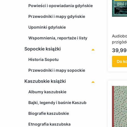
Powieści i opowiadania gdyńskie
Przewodniki i mapy gdyńskie
Upominki gdyńskie
Audiobo
Wspomnienia, reportaże i listy
przigòd
i przyg
Sopockie książki
Cena
39,99
Historia Sopotu
Do k
Przewodniki i mapy sopockie
Kaszubskie książki
Albumy kaszubskie
Bajki, legendy i baśnie Kaszub
Biografie kaszubskie
Etnografia kaszubska