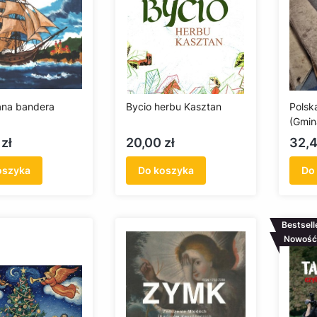
ana bandera
Bycio herbu Kasztan
Polsk
(Gmin
Cena
Cen
zł
20,00 zł
32,4
oszyka
Do koszyka
Do
Bestsell
Nowość