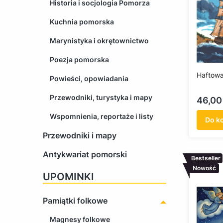
Historia i socjologia Pomorza
Kuchnia pomorska
Marynistyka i okrętownictwo
Poezja pomorska
Haftow
Powieści, opowiadania
Przewodniki, turystyka i mapy
Cena
46,00 
Wspomnienia, reportaże i listy
Do k
Przewodniki i mapy
Antykwariat pomorski
Bestseller
Nowość
UPOMINKI
Pamiątki folkowe
Magnesy folkowe