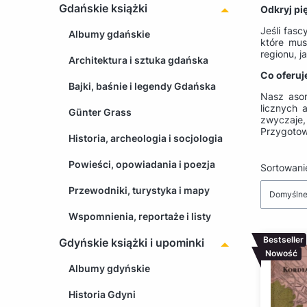
Gdańskie książki
Odkryj pi
Jeśli fasc
Albumy gdańskie
które mus
regionu, j
Architektura i sztuka gdańska
Co oferu
Bajki, baśnie i legendy Gdańska
Nasz asor
licznych 
Günter Grass
zwyczaje,
Przygotow
Historia, archeologia i socjologia
Powieści, opowiadania i poezja
Lista 
Sortowani
Przewodniki, turystyka i mapy
Domyśln
Wspomnienia, reportaże i listy
Bestseller
Gdyńskie książki i upominki
Nowość
Albumy gdyńskie
Historia Gdyni