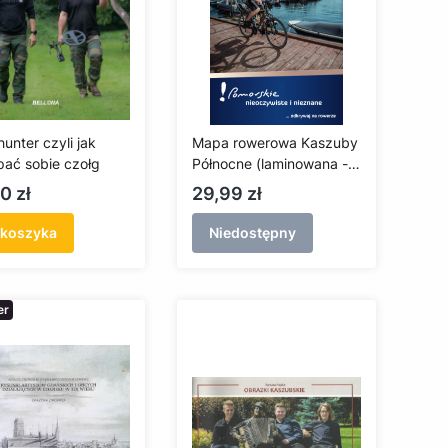
unter czyli jak
Mapa rowerowa Kaszuby
ać sobie czołg
Północne (laminowana -
edycja 2022)
a
Cena
0 zł
29,99 zł
 koszyka
Niedostępny
er