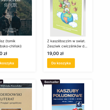
isz (tomik
Z kaszëbsczim w swiat.
bsko-chiński)
Zesziwk cwiczënków do
kaszëbsczégò jãzeka
a
Cena
0 zł
19,00 zł
 koszyka
Do koszyka
er
Bestseller