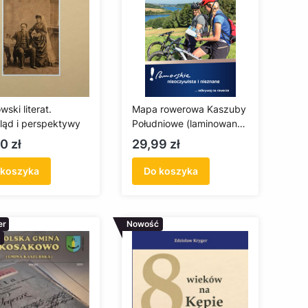
ski literat.
Mapa rowerowa Kaszuby
ląd i perspektywy
Południowe (laminowana
- edycja 2022)
a
Cena
0 zł
29,99 zł
 koszyka
Do koszyka
er
Nowość