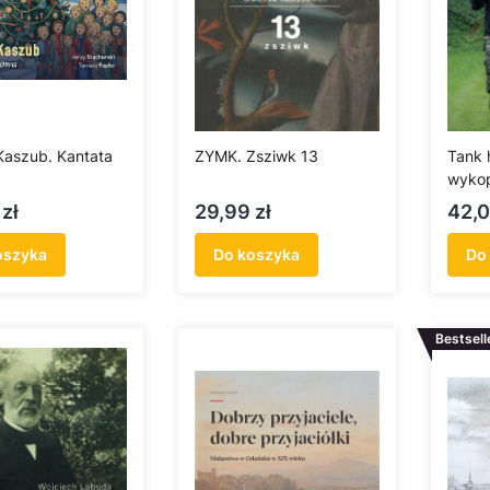
Kaszub. Kantata
ZYMK. Zsziwk 13
Tank h
wykop
Cena
Cen
zł
29,99 zł
42,0
oszyka
Do koszyka
Do
Bestsell