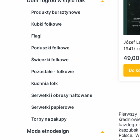
Dom i ogród w stylu folk
Produkty bursztynowe
Kubki folkowe
Flagi
Józef L
Poduszki folkowe
1941) z
Kaszubó
Cena
49,00 
Świeczki folkowe
działac
gospoda
Do k
Pozostałe - folkowe
politycz
bibliofi
Kuchnia folk
Serwetki i obrusy haftowane
Serwetki papierowe
Pierwszy
Torby na zakupy
średniowi
każdego r
kaszubski
Moda etnodesign
Polsce. W