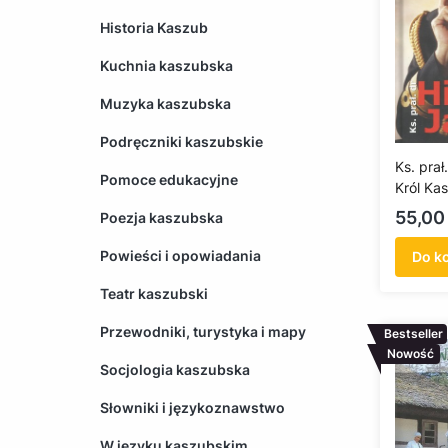
Historia Kaszub
Kuchnia kaszubska
Muzyka kaszubska
Podręczniki kaszubskie
Ks. prał
Pomoce edukacyjne
Król Ka
Solidarn
Cena
55,00 
Poezja kaszubska
Powieści i opowiadania
Do k
Teatr kaszubski
Przewodniki, turystyka i mapy
Bestseller
Nowość
Socjologia kaszubska
Słowniki i językoznawstwo
W języku kaszubskim