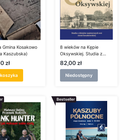
a Gmina Kosakowo
8 wieków na Kępie
a Kaszubska)
Oksywskiej. Studia z
dziejów najstarszych wsi
a
Cena
0 zł
82,00 zł
ziemi kosakowskiej
 koszyka
Niedostępny
er
Bestseller