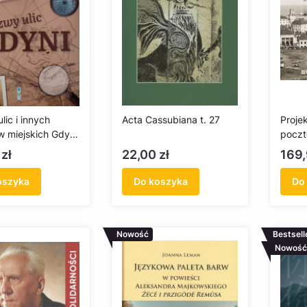
lic i innych
Acta Cassubiana t. 27
Proje
w miejskich Gdyni
poczt
024
roku z
Cena
Cen
zł
22,00 zł
169,
Popiń
oszyka
Do koszyka
Do
Nowość
Bestsell
Nowość