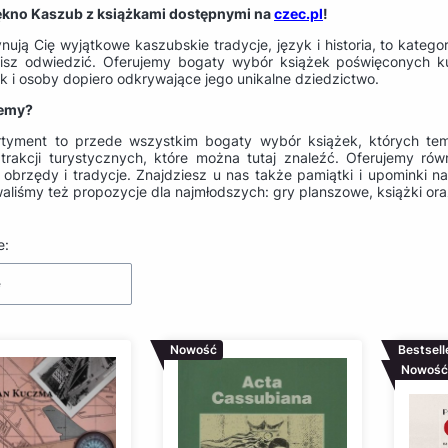
ękno Kaszub z książkami dostępnymi na
czec.pl
!
ynują Cię wyjątkowe kaszubskie tradycje, język i historia, to kategor
isz odwiedzić. Oferujemy bogaty wybór książek poświęconych 
ak i osoby dopiero odkrywające jego unikalne dziedzictwo.
jemy?
tyment to przede wszystkim bogaty wybór książek, których tema
atrakcji turystycznych, które można tutaj znaleźć. Oferujemy równ
 obrzędy i tradycje. Znajdziesz u nas także pamiątki i upominki 
aliśmy też propozycje dla najmłodszych: gry planszowe, książki or
produktów
e:
e
Nowość
Bestsell
Nowość