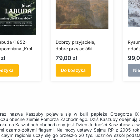
abuda (1852–
Dobrzy przyjaciele,
Rysun
apomniany „Król
dobre przyjaciółki.
gdańs
w”. Kartuski
Malarstwo w Gdańsku w
dział
Cena
Cen
zł
79,00 zł
99,0
z społeczny,
XIX wieku
w XIX
rczy i
oszyka
Do koszyka
Ni
ny, bibliotekarz i
l okresu zaborów
 raz nazwa Kaszuby pojawiła się w bulli papieża Grzegorza I
eczu obecne ziemie Pomorza Zachodniego. Dziś Kaszuby obejmują 
oku na Kaszubach obchodzony jest Dzień Jedności Kaszubów, a wię
mi czarno-żółtymi flagami. Na mocy ustawy Sejmu RP z 2005 roku
 całym regionie uczy się go przeszło 20 tys. uczniów szkół pods