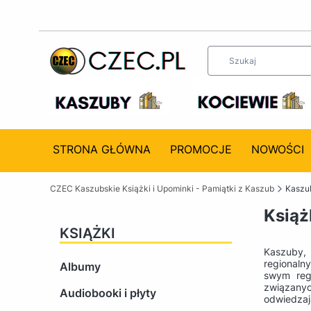
STRONA GŁÓWNA
PROMOCJE
NOWOŚCI
CZEC Kaszubskie Książki i Upominki - Pamiątki z Kaszub
Kaszub
Książ
KSIĄŻKI
Kaszuby,
regionaln
Albumy
swym reg
związany
Audiobooki i płyty
odwiedzaj