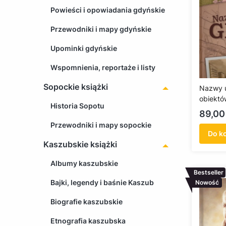
Powieści i opowiadania gdyńskie
Przewodniki i mapy gdyńskie
Upominki gdyńskie
Wspomnienia, reportaże i listy
Sopockie książki
Nazwy u
obiektó
Historia Sopotu
1926-2
Cena
89,00 
Przewodniki i mapy sopockie
Do k
Kaszubskie książki
Albumy kaszubskie
Bestseller
Bajki, legendy i baśnie Kaszub
Nowość
Biografie kaszubskie
Etnografia kaszubska