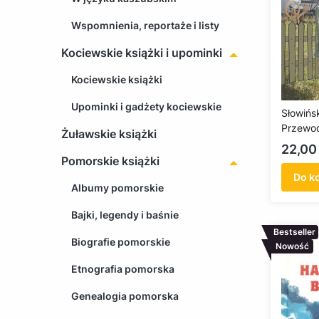
Wspomnienia, reportaże i listy
Kociewskie książki i upominki
Kociewskie książki
Upominki i gadżety kociewskie
Słowińs
Przewod
Żuławskie książki
badaczy 
Cena
22,00 
Pomorskie książki
Do k
Albumy pomorskie
Bajki, legendy i baśnie
Bestseller
Biografie pomorskie
Nowość
Etnografia pomorska
Genealogia pomorska