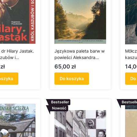
. dr Hilary Jastak.
Językowa paleta barw w
Môłcz
szubów i
powieści Aleksandra
kaszu
ości
Majkowskiego "Żëcé i
Cena
Cen
zł
65,00 zł
14,0
przigòdë Remùsa"
oszyka
Do koszyka
Do
Bestseller
Bestsell
Nowość