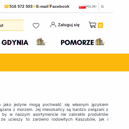
f
☎
✉
516 572 503
E-mail
Facebook
POLSKI
ZŁ
Produkty w koszyku:
Zaloguj się
zł
o jako jedyne mogą pochwalić się własnym językiem
 związana z morzem. Jej mieszkańcy są bardzo związani z
, by w naszym asortymencie nie zabrakło produktów
że ucieszy to zarówno rodowitych Kaszubów, jak i