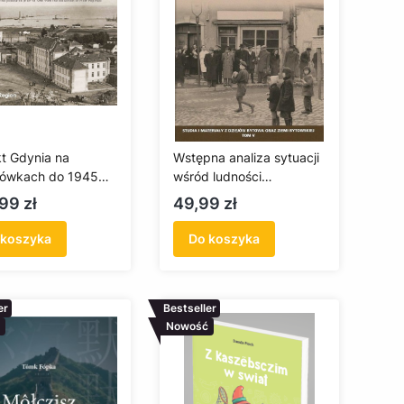
kt Gdynia na
Wstępna analiza sytuacji
ówkach do 1945
wśród ludności
 kolekcji Piotra
kaszubskiej w powiecie
a
Cena
99 zł
49,99 zł
skiego
bytowskim w oparciu o
badania terenowe
 koszyka
Do koszyka
er
Bestseller
Nowość