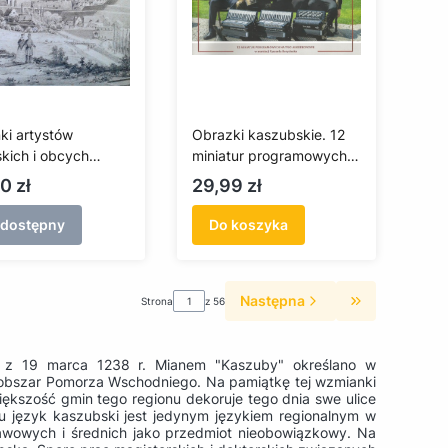
ki artystów
Obrazki kaszubskie. 12
kich i obcych
miniatur programowych
ających w Gdańsku
na trio akordeonowe w
a
Cena
0 zł
29,99 zł
 wieku
aranżacji Ryszarda
Borysionka + CD
edostępny
Do koszyka
Następna
Strona
z 56
Przejdź do os
X z 19 marca 1238 r. Mianem "Kaszuby" określano w
obszar Pomorza Wschodniego. Na pamiątkę tej wzmianki
kszość gmin tego regionu dekoruje tego dnia swe ulice
 język kaszubski jest jedynym językiem regionalnym w
tawowych i średnich jako przedmiot nieobowiązkowy. Na