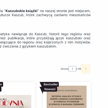
ia "
Kaszubskie książki
" na naszej stronie jest miejscem,
kulturze Kaszub, które zachwycą zarówno mieszkańców
tyka nawiązuje do Kaszub, historii tego regionu oraz
ież publikacje, które przybliżają język kaszubski oraz
nawiązujące do regionu oraz kojarzonych z nim motywów.
az ćwiczenia z językiem kaszubskim.
Strona
z 56
Następne pro
er
Bestseller
Nowość