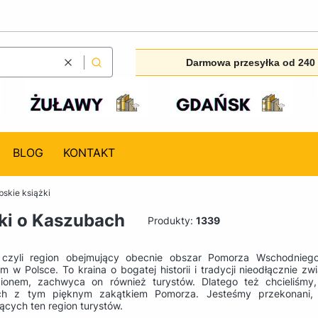
Darmowa przesyłka od 240 
Wyczyść
Szukaj
BLOG
KONTAKT
skie książki
ki o Kaszubach
Produkty:
1339
 czyli region obejmujący obecnie obszar Pomorza Wschodnieg
ym w Polsce. To kraina o bogatej historii i tradycji nieodłącznie
ionem, zachwyca on również turystów. Dlatego też chcieliśmy
ch z tym pięknym zakątkiem Pomorza. Jesteśmy przekonani, 
ących ten region turystów.