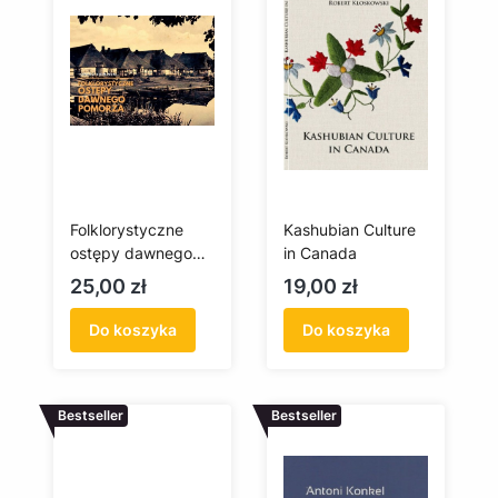
Folklorystyczne
Kashubian Culture
ostępy dawnego
in Canada
Pomorza
Cena
Cena
25,00 zł
19,00 zł
Do koszyka
Do koszyka
Bestseller
Bestseller