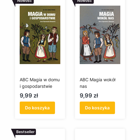
Nowość
Nowość
ABC Magia w domu
ABC Magia wokół
i gospodarstwie
nas
Cena
Cena
9,99 zł
9,99 zł
Do koszyka
Do koszyka
Bestseller