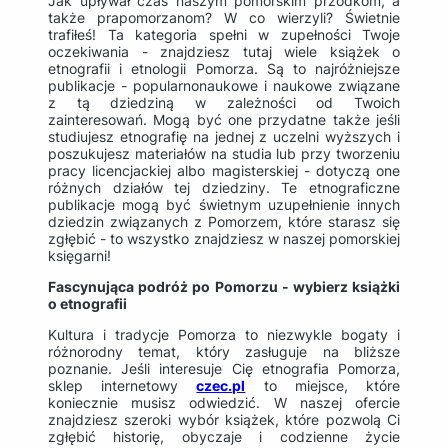
Jak upływał czas naszym pomorskim przodkom, a
także prapomorzanom? W co wierzyli? Świetnie
trafiłeś! Ta kategoria spełni w zupełności Twoje
oczekiwania - znajdziesz tutaj wiele książek o
etnografii i etnologii Pomorza. Są to najróżniejsze
publikacje - popularnonaukowe i naukowe związane
z tą dziedziną w zależności od Twoich
zainteresowań. Mogą być one przydatne także jeśli
studiujesz etnografię na jednej z uczelni wyższych i
poszukujesz materiałów na studia lub przy tworzeniu
pracy licencjackiej albo magisterskiej - dotyczą one
różnych działów tej dziedziny. Te etnograficzne
publikacje mogą być świetnym uzupełnienie innych
dziedzin związanych z Pomorzem, które starasz się
zgłębić - to wszystko znajdziesz w naszej pomorskiej
księgarni!
Fascynująca podróż po Pomorzu - wybierz książki
o etnografii
Kultura i tradycje Pomorza to niezwykle bogaty i
różnorodny temat, który zasługuje na bliższe
poznanie. Jeśli interesuje Cię etnografia Pomorza,
sklep internetowy
czec.pl
to miejsce, które
koniecznie musisz odwiedzić. W naszej ofercie
znajdziesz szeroki wybór książek, które pozwolą Ci
zgłębić historię, obyczaje i codzienne życie