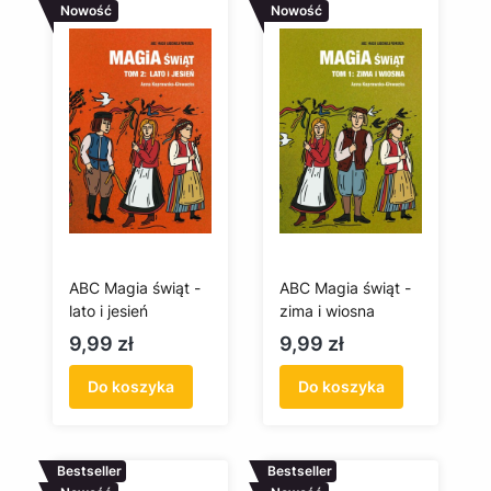
Nowość
Nowość
ABC Magia świąt -
ABC Magia świąt -
lato i jesień
zima i wiosna
Cena
Cena
9,99 zł
9,99 zł
Do koszyka
Do koszyka
Bestseller
Bestseller