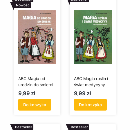
Nowość
ABC Magia od
ABC Magia roślin i
urodzin do śmierci
świat medycyny
Cena
Cena
9,99 zł
9,99 zł
Do koszyka
Do koszyka
Bestseller
Bestseller