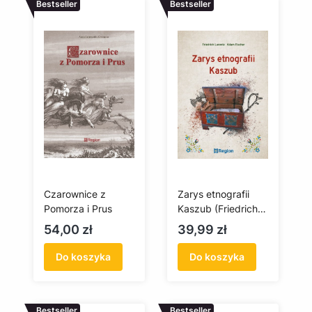
Bestseller
Bestseller
Czarownice z
Zarys etnografii
Pomorza i Prus
Kaszub (Friedrich
Lorentz, Adam
Cena
Cena
54,00 zł
39,99 zł
Fischer)
Do koszyka
Do koszyka
Bestseller
Bestseller