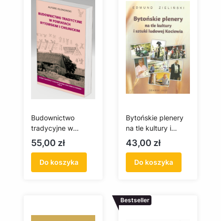
Budownictwo
Bytońskie plenery
tradycyjne w
na tle kultury i
powiatach
sztuki ludowej
Cena
Cena
55,00 zł
43,00 zł
bytowskim i
Kociewia
chojnickim
Do koszyka
Do koszyka
Bestseller