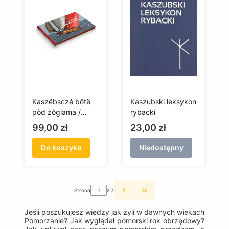
Kaszëbsczé bôtë
Kaszubski leksykon
pòd żôglama /
rybacki
Kaszubskie łodzie
Cena
Cena
99,00 zł
23,00 zł
pod żaglami
Do koszyka
Niedostępny
Strona
z 7
Przejdź do ostatniej st
Jeśli poszukujesz wiedzy jak żyli w dawnych wiekach
Pomorzanie? Jak wyglądał pomorski rok obrzędowy?