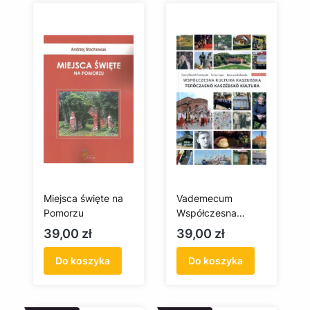
Miejsca święte na
Vademecum
Pomorzu
Współczesna
kultura kaszubska /
Cena
Cena
39,00 zł
39,00 zł
Terôczasnô
kaszëbskô kùltura
Do koszyka
Do koszyka