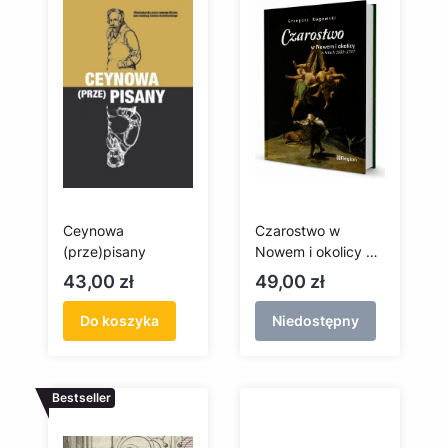
Ceynowa
Czarostwo w
(prze)pisany
Nowem i okolicy w
latach 1689-1747
Cena
Cena
43,00 zł
49,00 zł
Do koszyka
Niedostępny
Bestseller