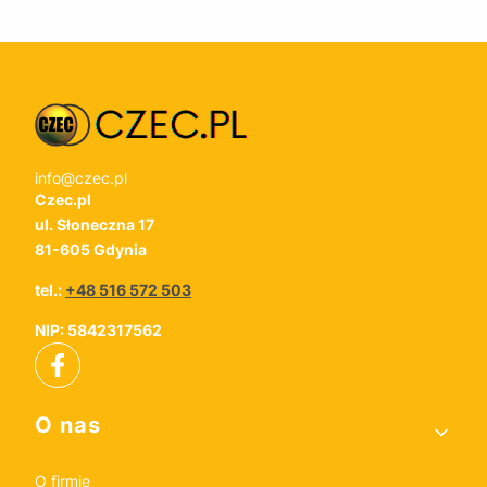
info@czec.pl
Czec.pl
ul. Słoneczna 17
81-605 Gdynia
tel.:
+48 516 572 503
NIP: 5842317562
Linki w stopce
O nas
O firmie