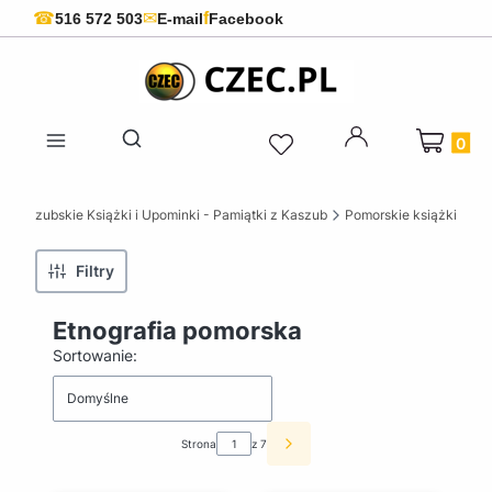
f
☎
✉
516 572 503
E-mail
Facebook
Produkty 
Otwórz wyszukiwarkę
 Kaszubskie Książki i Upominki - Pamiątki z Kaszub
Pomorskie książki
Filtry
Etnografia pomorska
Lista produktów
Sortowanie:
Domyślne
Strona
z 7
Następne produkty