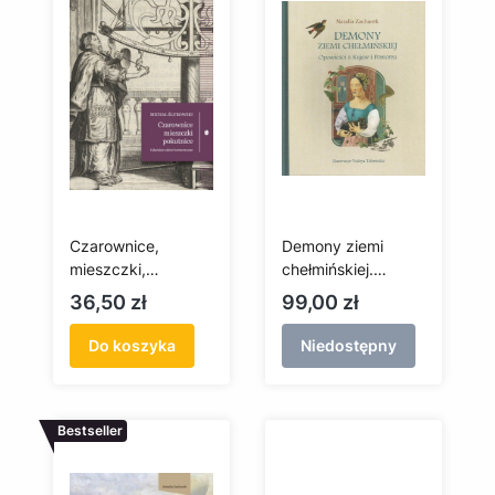
Czarownice,
Demony ziemi
mieszczki,
chełmińskiej.
pokutnice.
Opowieści z Kujaw i
Cena
Cena
36,50 zł
99,00 zł
Gdańskie szkice
Pomorza
herstoryczne
Do koszyka
Niedostępny
Bestseller