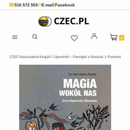
f
☎
✉
516 572 503
E-mail
Facebook
Produkty 
Otwórz wyszukiwarkę
CZEC Kaszubskie Książki i Upominki - Pamiątki z Kaszub
Pomorskie ks