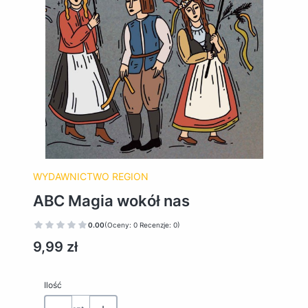
WYDAWNICTWO REGION
ABC Magia wokół nas
0.00
(Oceny: 0 Recenzje: 0)
Cena
9,99 zł
Ilość