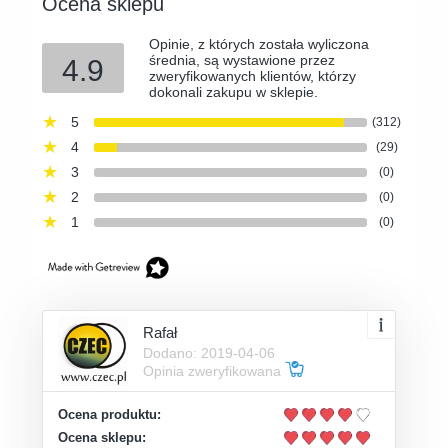
Ocena sklepu
Opinie, z których została wyliczona
średnia, są wystawione przez
4.9
zweryfikowanych klientów, którzy
dokonali zakupu w sklepie.
5
(312)
4
(29)
3
(0)
2
(0)
1
(0)
Rafał
Dodano: 2019-04-06
Opinia zweryfikowana
Ocena produktu:
Ocena sklepu: