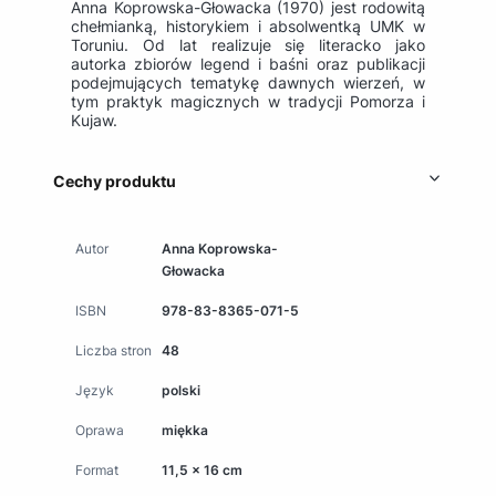
Anna Koprowska-Głowacka (1970) jest rodowitą
chełmianką, historykiem i absolwentką UMK w
Toruniu. Od lat realizuje się literacko jako
autorka zbiorów legend i baśni oraz publikacji
podejmujących tematykę dawnych wierzeń, w
tym praktyk magicznych w tradycji Pomorza i
Kujaw.
Cechy produktu
Autor
Anna Koprowska-
Głowacka
ISBN
978-83-8365-071-5
Liczba stron
48
Język
polski
Oprawa
miękka
Format
11,5 x 16 cm