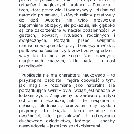
rytuałów i magicznych praktyk z Pomorza –
tych, które przez wieki towarzyszyły ludziom od
narodzin po śmierć, i których relikty przetrwały
do dziś. Autorka nie tylko przywołuje
zapomniane obrzędy, ale pokazuje, jak głęboko
są one zakorzenione w naszej codzienności: w
gestach, słowach, rytuałach rodzinnych i
świątecznych. Porządki przed świętami,
czerwona wstążeczka przy dziecięcym wózku,
podkowa na ścianie czy krzew bzu w ogrodzie –
wszystko to nosi w sobie ślad dawnych,
magicznych znaczeń, jakie nadali im nasi
przodkowie.
Publikacja nie ma charakteru naukowego – to
przystępna, osobista i mądra opowieść o tym,
jak magia – rozumiana jako naturalna siła
porządkująca świat – była i wciąż jest obecna w
ludzkim życiu. Znajdziemy tu zarówno praktyki
ochronne i lecznicze, jak i te związane z
miłością, płodnością, urodzajem czy cyklem
przyrody. To książka, która inspiruje do
uważności, do poszukiwań i odkrywania
duchowego dziedzictwa, którego – choćby
nieświadomie – jesteśmy spadkobiercami.