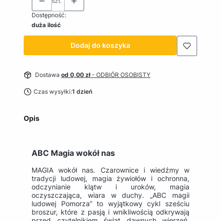
szt.
Dostępność:
duża ilość
Dodaj do koszyka
Dostawa
od 0,00 zł
- ODBIÓR OSOBISTY
Czas wysyłki:
1 dzień
Opis
ABC Magia wokół nas
MAGIA wokół nas. Czarownice i wiedźmy w
tradycji ludowej, magia żywiołów i ochronna,
odczynianie klątw i uroków, magia
oczyszczająca, wiara w duchy. „ABC magii
ludowej Pomorza” to wyjątkowy cykl sześciu
broszur, które z pasją i wnikliwością odkrywają
przed czytelnikiem świat dawnych wierzeń,