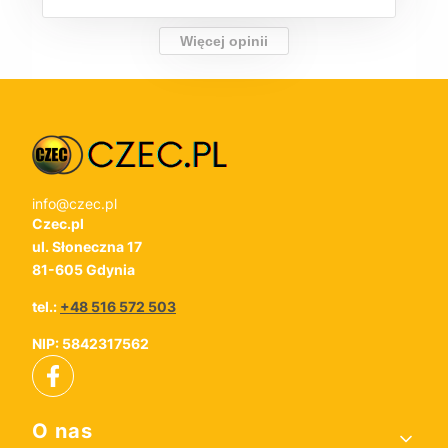
Więcej opinii
info@czec.pl
Czec.pl
ul. Słoneczna 17
81-605 Gdynia
tel.:
+48 516 572 503
NIP: 5842317562
Linki w stopce
O nas