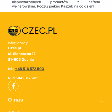
niepowtarzalnych produktów z haftem
wejherowskim. Poczuj piękno Kaszub na co dzień!
info@czec.pl
Czec.pl
ul. Słoneczna 17
81-605 Gdynia
tel.:
+48 516 572 503
NIP: 5842317562
Linki w stopce
O nas