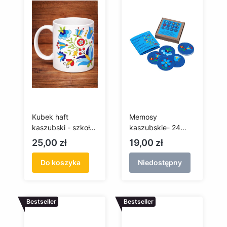
Kubek haft
Memosy
kaszubski - szkoła
kaszubskie- 24
wejherowska
elementy
Cena
Cena
25,00 zł
19,00 zł
Do koszyka
Niedostępny
Bestseller
Bestseller