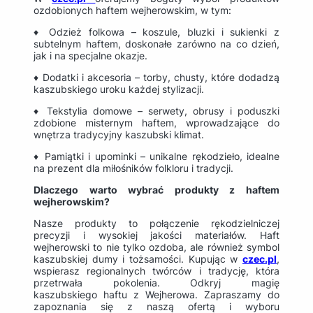
ozdobionych haftem wejherowskim, w tym:
♦ Odzież folkowa – koszule, bluzki i sukienki z
subtelnym haftem, doskonałe zarówno na co dzień,
jak i na specjalne okazje.
♦ Dodatki i akcesoria – torby, chusty, które dodadzą
kaszubskiego uroku każdej stylizacji.
♦ Tekstylia domowe – serwety, obrusy i poduszki
zdobione misternym haftem, wprowadzające do
wnętrza tradycyjny kaszubski klimat.
♦ Pamiątki i upominki – unikalne rękodzieło, idealne
na prezent dla miłośników folkloru i tradycji.
Dlaczego warto wybrać produkty z haftem
wejherowskim?
Nasze produkty to połączenie rękodzielniczej
precyzji i wysokiej jakości materiałów. Haft
wejherowski to nie tylko ozdoba, ale również symbol
kaszubskiej dumy i tożsamości. Kupując w
czec.pl
,
wspierasz regionalnych twórców i tradycję, która
przetrwała pokolenia. Odkryj magię
kaszubskiego haftu z Wejherowa. Zapraszamy do
zapoznania się z naszą ofertą i wyboru