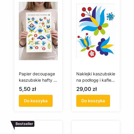
Papier decoupage
Naklejki kaszubskie
kaszubskie hafty -
na podłogę i kafle
szkoła
(haft wejherowski)
Cena
Cena
5,50 zł
29,00 zł
wejherowska (A4)
Do koszyka
Do koszyka
Bestseller