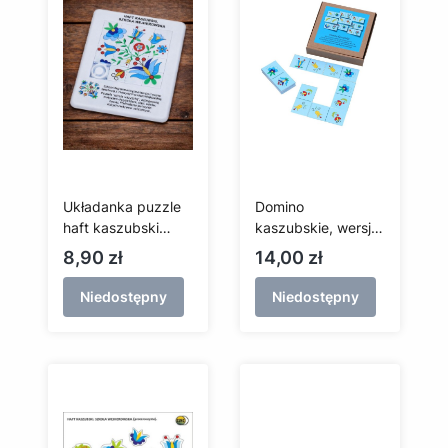
Układanka puzzle
Domino
haft kaszubski
kaszubskie, wersja
(szkoła
podstawowa
Cena
Cena
8,90 zł
14,00 zł
wejherowska)
Niedostępny
Niedostępny