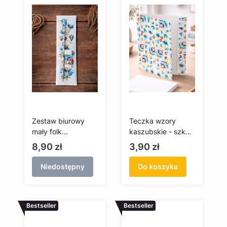
Zestaw biurowy
Teczka wzory
mały folk
kaszubskie - szkoła
kaszubski, szkoła
wejherowska
Cena
Cena
8,90 zł
3,90 zł
wejherowska
Niedostępny
Do koszyka
Bestseller
Bestseller