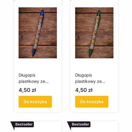
Długopis
Długopis
plastikowy ze
plastikowy ze
wzorem
wzorem
Cena
Cena
4,50 zł
4,50 zł
kaszubskim
kaszubskim
(niebieski)
(zielony)
Do koszyka
Do koszyka
Bestseller
Bestseller