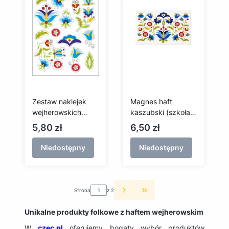
Zestaw naklejek
Magnes haft
wejherowskich
kaszubski (szkoła
(przezroczyste tło)
wejherowska)
Cena
Cena
5,80 zł
6,50 zł
Niedostępny
Niedostępny
Strona
z 2
Przejdź do ostatniej st
Unikalne produkty folkowe z haftem wejherowskim
W
czec.pl
oferujemy bogaty wybór produktów