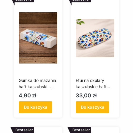
Gumka do mazania
Etui na okulary
haft kaszubski -
kaszubskie haft
szkoła
wejherowski
Cena
Cena
4,90 zł
33,00 zł
wejherowska
Do koszyka
Do koszyka
Bestseller
Bestseller