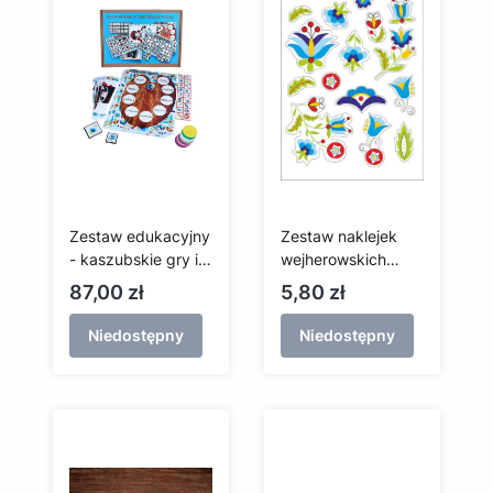
Zestaw edukacyjny
Zestaw naklejek
- kaszubskie gry i
wejherowskich
zabawy
(białe tło)
Cena
Cena
87,00 zł
5,80 zł
Niedostępny
Niedostępny