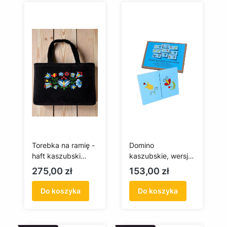
Torebka na ramię -
Domino
haft kaszubski
kaszubskie, wersja
(szkoła
szkolna
Cena
Cena
275,00 zł
153,00 zł
wejherowska)
Do koszyka
Do koszyka