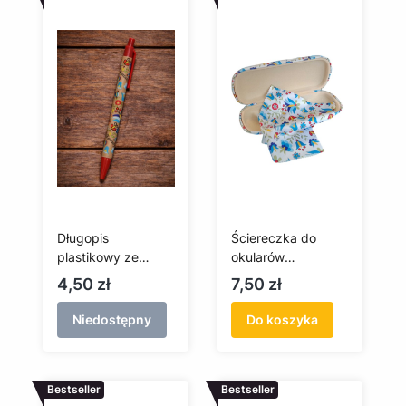
Długopis
Ściereczka do
plastikowy ze
okularów
wzorem
kaszubska - biała
Cena
Cena
4,50 zł
7,50 zł
kaszubskim
(czerwony)
Niedostępny
Do koszyka
Bestseller
Bestseller