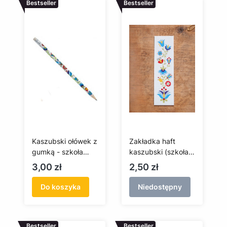
Bestseller
Bestseller
Kaszubski ołówek z
Zakładka haft
gumką - szkoła
kaszubski (szkoła
wejherowska
wejherowska)
Cena
Cena
3,00 zł
2,50 zł
Do koszyka
Niedostępny
Bestseller
Bestseller