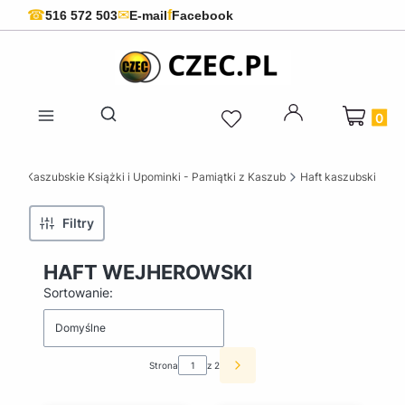
f
☎
✉
516 572 503
E-mail
Facebook
Produkty 
Otwórz wyszukiwarkę
ZEC Kaszubskie Książki i Upominki - Pamiątki z Kaszub
Haft kaszubski
Filtry
HAFT WEJHEROWSKI
Lista produktów
Sortowanie:
Domyślne
Strona
z 2
Następne produkty