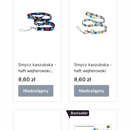
Smycz kaszubska -
Smycz kaszubska -
haft wejherowski
haft wejherowski
(czarna)
Cena
Cena
8,60 zł
8,60 zł
Niedostępny
Niedostępny
Bestseller