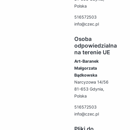
Polska
516572503
info@czec.pl
Osoba
odpowiedzialna
na terenie UE
Art-Baranek
Małgorzata
Bądkowska
Narcyzowa 14/56
81-653 Gdynia,
Polska
516572503
info@czec.pl
Pliki do