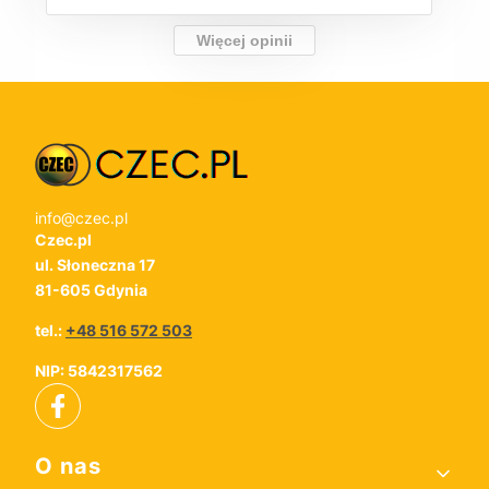
Więcej opinii
info@czec.pl
Czec.pl
ul. Słoneczna 17
81-605 Gdynia
tel.:
+48 516 572 503
NIP: 5842317562
Linki w stopce
O nas