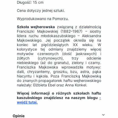
Długość: 15 cm
Cena dotyczy jednej sztuki.
Wyprodukowano na Pomorzu.
Szkoła wejherowska
związaną z działalnością
Franciszki Majkowskiej (1882–1967) – siostry
lidera ruchu młodokaszubskiego – Aleksandra
Majkowskiego. Jej początek określa się na
koniec lat pięćdziesiątych XX wieku. W
kolorystyce tej odmiany znajdziemy więcej
motywów czerwonych (dość jaskrawych) i
żółtych (cytrynowych), trzy odcienie
niebieskiego (aż do granatu), zielony i czarny.
Franciszka Majkowska wprowadziła motywy:
dalii, chryzantemy, groszku, bzu, astra, pąka
hiacyntu i kąkola. Poza Franciszką Majkowską
do znanych propagatorek haftu wejherowskiego
należały: Elżbieta Ebel oraz Anna Konkel.
Więcej informacji o różnych szkołach haftu
kaszubskiego znajdziesz na naszym blogu
-
wejdź tutaj.
Opinie