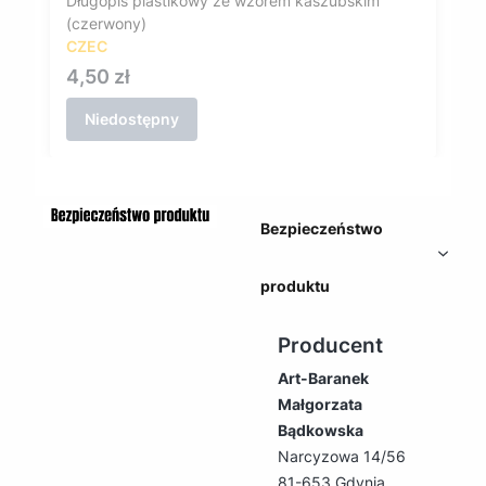
Długopis plastikowy ze wzorem kaszubskim
(czerwony)
CZEC
Cena
4,50 zł
Niedostępny
Bezpieczeństwo
produktu
Producent
Art-Baranek
Małgorzata
Bądkowska
Narcyzowa 14/56
81-653 Gdynia,