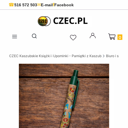
f
☎
✉
516 572 503
E-mail
Facebook
Produkty 
Otwórz wyszukiwarkę
CZEC Kaszubskie Książki i Upominki - Pamiątki z Kaszub
Biuro i szkoła