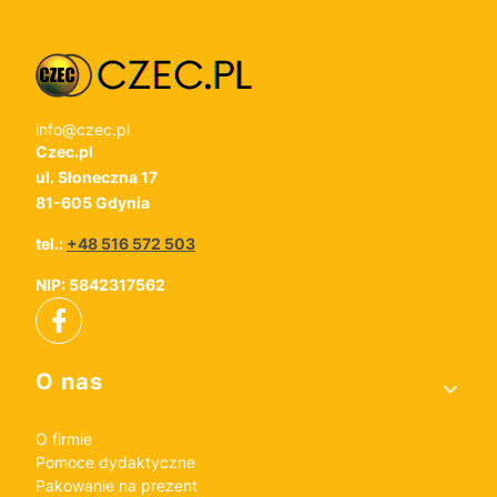
info@czec.pl
Czec.pl
ul. Słoneczna 17
81-605 Gdynia
tel.:
+48 516 572 503
NIP: 5842317562
Linki w stopce
O nas
O firmie
Pomoce dydaktyczne
Pakowanie na prezent