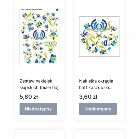
Zestaw naklejek
Naklejka okrągła
słupskich (białe tło)
haft kaszubski
(szkoła słupska)
Cena
Cena
5,80 zł
3,60 zł
Niedostępny
Niedostępny