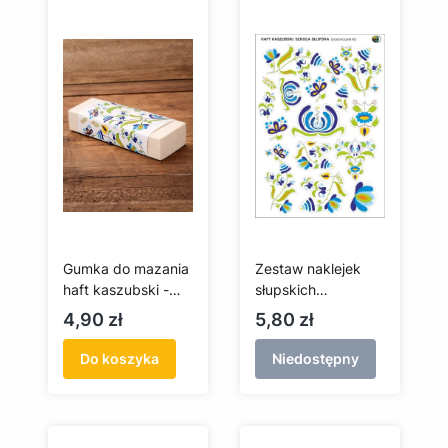
Gumka do mazania
Zestaw naklejek
haft kaszubski -
słupskich
szkoła słupska
(przezroczyste tło)
Cena
Cena
4,90 zł
5,80 zł
Do koszyka
Niedostępny