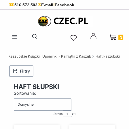
f
☎
✉
516 572 503
E-mail
Facebook
Produkty 
Otwórz wyszukiwarkę
ZEC Kaszubskie Książki i Upominki - Pamiątki z Kaszub
Haft kaszubski
Filtry
HAFT SŁUPSKI
Lista produktów
Sortowanie:
Domyślne
Strona
z 1