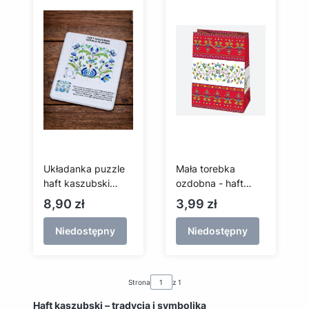
Układanka puzzle
Mała torebka
haft kaszubski
ozdobna - haft
(szkoła słupska)
słupski
Cena
Cena
8,90 zł
3,99 zł
Niedostępny
Niedostępny
Strona
z 1
Haft kaszubski – tradycja i symbolika