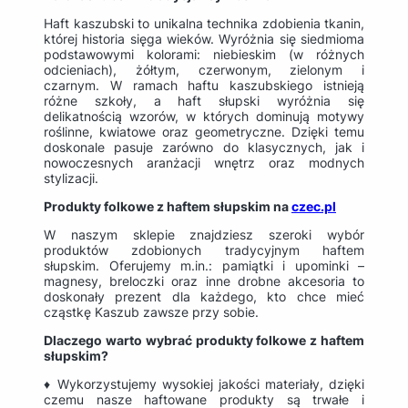
Haft kaszubski to unikalna technika zdobienia tkanin,
której historia sięga wieków. Wyróżnia się siedmioma
podstawowymi kolorami: niebieskim (w różnych
odcieniach), żółtym, czerwonym, zielonym i
czarnym. W ramach haftu kaszubskiego istnieją
różne szkoły, a haft słupski wyróżnia się
delikatnością wzorów, w których dominują motywy
roślinne, kwiatowe oraz geometryczne. Dzięki temu
doskonale pasuje zarówno do klasycznych, jak i
nowoczesnych aranżacji wnętrz oraz modnych
stylizacji.
Produkty folkowe z haftem słupskim na
czec.pl
W naszym sklepie znajdziesz szeroki wybór
produktów zdobionych tradycyjnym haftem
słupskim. Oferujemy m.in.: pamiątki i upominki –
magnesy, breloczki oraz inne drobne akcesoria to
doskonały prezent dla każdego, kto chce mieć
cząstkę Kaszub zawsze przy sobie.
Dlaczego warto wybrać produkty folkowe z haftem
słupskim?
♦ Wykorzystujemy wysokiej jakości materiały, dzięki
czemu nasze haftowane produkty są trwałe i