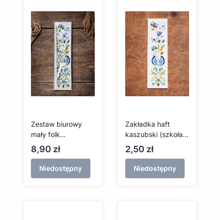
Zestaw biurowy
Zakładka haft
mały folk
kaszubski (szkoła
kaszubski, szkoła
słupska)
Cena
Cena
8,90 zł
2,50 zł
słupska
Niedostępny
Niedostępny