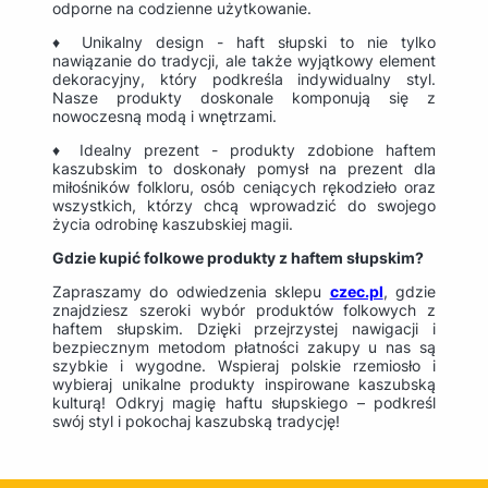
odporne na codzienne użytkowanie.
♦ Unikalny design - haft słupski to nie tylko
nawiązanie do tradycji, ale także wyjątkowy element
dekoracyjny, który podkreśla indywidualny styl.
Nasze produkty doskonale komponują się z
nowoczesną modą i wnętrzami.
♦ Idealny prezent - produkty zdobione haftem
kaszubskim to doskonały pomysł na prezent dla
miłośników folkloru, osób ceniących rękodzieło oraz
wszystkich, którzy chcą wprowadzić do swojego
życia odrobinę kaszubskiej magii.
Gdzie kupić folkowe produkty z haftem słupskim?
Zapraszamy do odwiedzenia sklepu
czec.pl
, gdzie
znajdziesz szeroki wybór produktów folkowych z
haftem słupskim. Dzięki przejrzystej nawigacji i
bezpiecznym metodom płatności zakupy u nas są
szybkie i wygodne. Wspieraj polskie rzemiosło i
wybieraj unikalne produkty inspirowane kaszubską
kulturą! Odkryj magię haftu słupskiego – podkreśl
swój styl i pokochaj kaszubską tradycję!