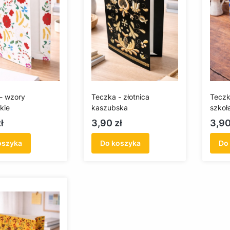
- wzory
Teczka - złotnica
Teczk
kie
kaszubska
szkoł
Cena
Cen
ł
3,90 zł
3,90
oszyka
Do koszyka
Do