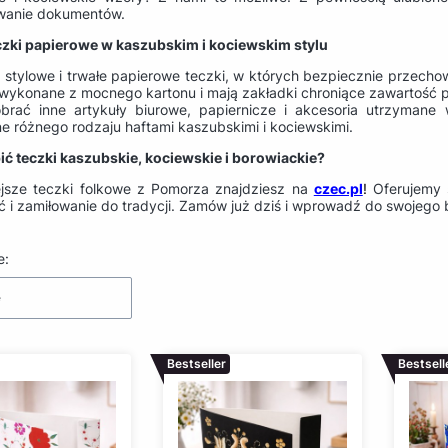
wanie dokumentów.
czki papierowe w kaszubskim i kociewskim stylu
 stylowe i trwałe papierowe teczki, w których bezpiecznie przecho
 wykonane z mocnego kartonu i mają zakładki chroniące zawartość p
brać inne artykuły biurowe, papiernicze i akcesoria utrzyma
e różnego rodzaju haftami kaszubskimi i kociewskimi.
ić teczki kaszubskie, kociewskie i borowiackie?
ejsze teczki folkowe z Pomorza znajdziesz na
czec.pl
!
Oferujemy s
i zamiłowanie do tradycji. Zamów już dziś i wprowadź do swojego bi
produktów
e:
e
Bestseller
Bestsell