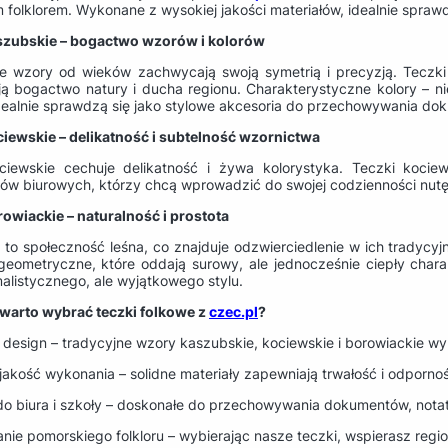
folklorem. Wykonane z wysokiej jakości materiałów, idealnie sprawdz
szubskie – bogactwo wzorów i kolorów
e wzory od wieków zachwycają swoją symetrią i precyzją. Teczki
ją bogactwo natury i ducha regionu. Charakterystyczne kolory – nie
dealnie sprawdzą się jako stylowe akcesoria do przechowywania do
ciewskie – delikatność i subtelność wzornictwa
iewskie cechuje delikatność i żywa kolorystyka. Teczki kociew
ów biurowych, którzy chcą wprowadzić do swojej codzienności nutę
rowiackie – naturalność i prostota
 to społeczność leśna, co znajduje odzwierciedlenie w ich tradycy
i geometryczne, które oddają surowy, ale jednocześnie ciepły char
alistycznego, ale wyjątkowego stylu.
warto wybrać teczki folkowe z
czec.pl
?
 design – tradycyjne wzory kaszubskie, kociewskie i borowiackie wyr
jakość wykonania – solidne materiały zapewniają trwałość i odporno
 do biura i szkoły – doskonałe do przechowywania dokumentów, notat
ie pomorskiego folkloru – wybierając nasze teczki, wspierasz regi