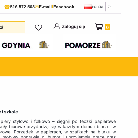
f
☎
✉
516 572 503
E-mail
Facebook
POLSKI
ZŁ
Produkty w koszyku:
Zaloguj się
zł
 i szkole
iery stylowo i folkowo – sięgnij po teczki papierowe
ykuły biurowe przydadzą się w każdym domu i biurze, w
olorowe. Porządek w papierach, w szafkach na biurku w
e motywy poprawią ci humor i uprzyjemnią pracę oraz