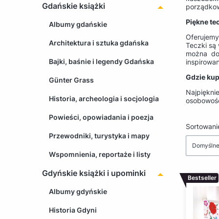
Gdańskie książki
porządko
Piękne te
Albumy gdańskie
Oferujemy
Architektura i sztuka gdańska
Teczki są
można do
Bajki, baśnie i legendy Gdańska
inspirowan
Gdzie kup
Günter Grass
Najpiękni
Historia, archeologia i socjologia
osobowość 
Powieści, opowiadania i poezja
Lista 
Sortowani
Przewodniki, turystyka i mapy
Domyśln
Wspomnienia, reportaże i listy
Gdyńskie książki i upominki
Bestseller
Albumy gdyńskie
Historia Gdyni