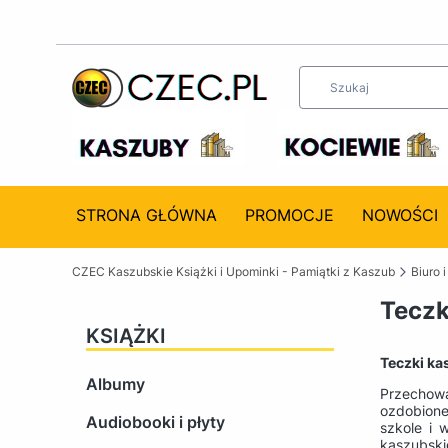
STRONA GŁÓWNA
PROMOCJE
NOWOŚCI
CZEC Kaszubskie Książki i Upominki - Pamiątki z Kaszub
Biuro i
Teczk
KSIĄŻKI
Teczki kas
Albumy
Przechowa
ozdobione
Audiobooki i płyty
szkole i 
kaszubski