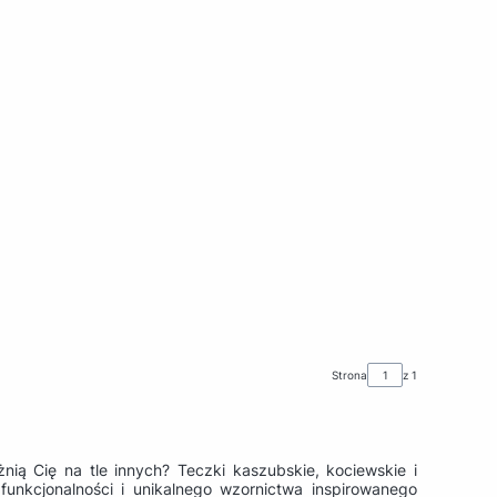
Strona
z 1
ią Cię na tle innych? Teczki kaszubskie, kociewskie i
funkcjonalności i unikalnego wzornictwa inspirowanego