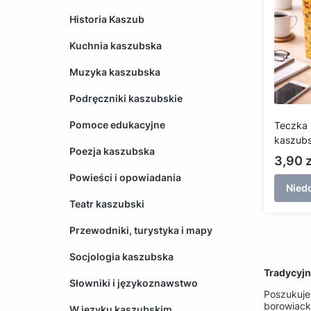
Historia Kaszub
Kuchnia kaszubska
Muzyka kaszubska
Podręczniki kaszubskie
Pomoce edukacyjne
Teczka 
Poezja kaszubska
Cena
3,90 z
Powieści i opowiadania
Nied
Teatr kaszubski
Przewodniki, turystyka i mapy
Socjologia kaszubska
Tradycyj
Słowniki i językoznawstwo
Poszukuje
borowiac
W języku kaszubskim