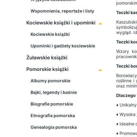
pomorskim 
Wspomnienia, reportaże i listy
Teczki ka
Kaszubski
Kociewskie książki i upominki
symbolizu
wygląd. I
Kociewskie książki
Teczki ko
Upominki i gadżety kociewskie
Wzory koc
pracownik
Żuławskie książki
Teczki bo
Pomorskie książki
Borowiacy
Albumy pomorskie
roślinne 
oraz minim
Bajki, legendy i baśnie
Dlaczego 
Biografie pomorskie
♦ Unikalny
♦ Wysoka 
Etnografia pomorska
♦ Idealne
Genealogia pomorska
♦ Promowan