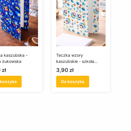
a kaszubska -
Teczka wzory
a żukowska
kaszubskie - szkoła
wejherowska
a
Cena
 zł
3,90 zł
 koszyka
Do koszyka