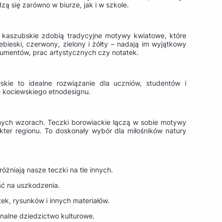
ą się zarówno w biurze, jak i w szkole.
 kaszubskie zdobią tradycyjne motywy kwiatowe, które
bieski, czerwony, zielony i żółty – nadają im wyjątkowy
kumentów, prac artystycznych czy notatek.
skie to idealne rozwiązanie dla uczniów, studentów i
 kociewskiego etnodesignu.
jnych wzorach. Teczki borowiackie łączą w sobie motywy
akter regionu. To doskonały wybór dla miłośników natury
óżniają nasze teczki na tle innych.
ść na uszkodzenia.
ek, rysunków i innych materiałów.
onalne dziedzictwo kulturowe.