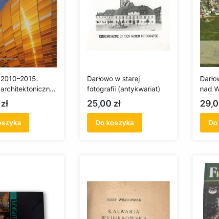
 2010–2015.
Darłowo w starej
Darłow
 architektoniczne
fotografii (antykwariat)
nad W
(antykwariat)
(anty
Cena
Cen
zł
25,00 zł
29,0
oszyka
Do koszyka
Do