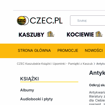
STRONA GŁÓWNA
PROMOCJE
NOWOŚCI
CZEC Kaszubskie Książki i Upominki - Pamiątki z Kaszub
Antykw
Antyk
KSIĄŻKI
Odkryj sk
Albumy
Antykwari
literatur
Audiobooki i płyty
dla Ciebi
prezent, 