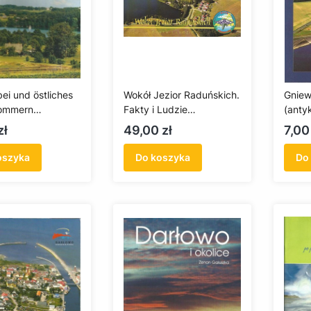
ei und östliches
Wokół Jezior Raduńskich.
Gniewi
pommern
Fakty i Ludzie
(anty
ariat)
(antykwariat)
Cena
Cen
zł
49,00 zł
7,00
oszyka
Do koszyka
Do