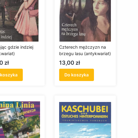
jąc gdzie indziej
Czterech mężczyzn na
kwariat)
brzegu lasu (antykwariat)
a
Cena
0 zł
13,00 zł
 koszyka
Do koszyka