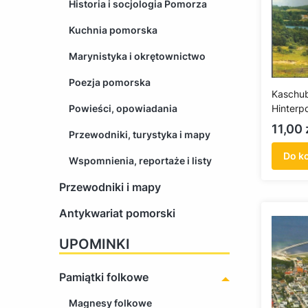
Historia i socjologia Pomorza
Kuchnia pomorska
Marynistyka i okrętownictwo
Poezja pomorska
Kaschub
Powieści, opowiadania
Hinter
(antykw
Cena
11,00 
Przewodniki, turystyka i mapy
Do k
Wspomnienia, reportaże i listy
Przewodniki i mapy
Antykwariat pomorski
UPOMINKI
Pamiątki folkowe
Magnesy folkowe