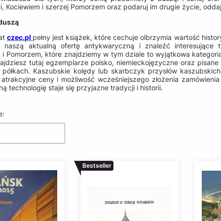
, Kociewiem i szerzej Pomorzem oraz podaruj im drugie życie, oddaj
 duszą
at
czec.pl
pełny jest książek, które cechuje olbrzymia wartość hist
naszą aktualną ofertę antykwaryczną i znaleźć interesujące t
 i Pomorzem, które znajdziemy w tym dziale to wyjątkowa kategor
najdziesz tutaj egzemplarze polsko, niemieckojęzyczne oraz pisane
 półkach. Kaszubskie kolędy lub skarbczyk przysłów kaszubskich 
 atrakcyjne ceny i możliwość wcześniejszego złożenia zamówienia 
 technologię staje się przyjazne tradycji i historii.
produktów
e:
e
Bestseller