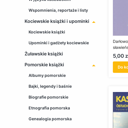
Wspomnienia, reportaże i listy
Kociewskie książki i upominki
Kociewskie książki
Darłowo
Upominki i gadżety kociewskie
sławieńs
Żuławskie książki
skarbów
Cena
5,00 z
Pomorskie książki
Do k
Albumy pomorskie
Bajki, legendy i baśnie
Biografie pomorskie
Etnografia pomorska
Genealogia pomorska