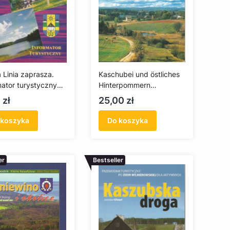
 Linia zaprasza.
Kaschubei und östliches
mator turystyczny
Hinterpommern
kwariat)
(antykwariat)
a
Cena
 zł
25,00 zł
 koszyka
Do koszyka
er
Bestseller