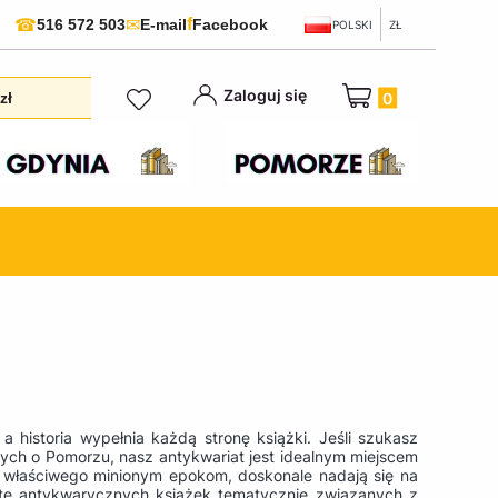
f
☎
✉
516 572 503
E-mail
Facebook
POLSKI
ZŁ
Produkty w koszyku:
Zaloguj się
zł
 historia wypełnia każdą stronę książki. Jeśli szukasz
ych o Pomorzu, nasz antykwariat jest idealnym miejscem
ku właściwego minionym epokom, doskonale nadają się na
ertę antykwarycznych książek tematycznie związanych z