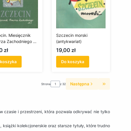
cin. Miesięcznik
Szczecin morski
za Zachodniego Nr
(antykwariat)
tykwariat)
a
Cena
0 zł
19,00 zł
 koszyka
Do koszyka
Następna
Strona
z 32
Przejdź do os
w czasie i przestrzeni, która pozwala odkrywać nie tylko
książki kolekcjonerskie oraz starsze tytuły, które trudno