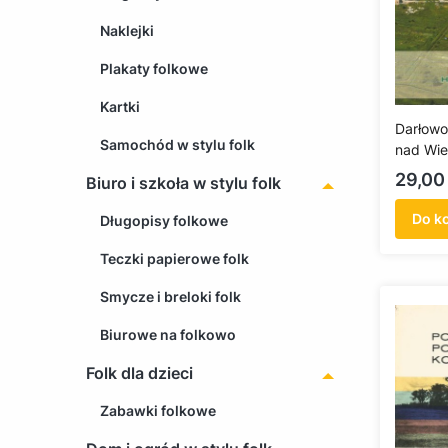
Naklejki
Plakaty folkowe
Kartki
Darłowo.
Samochód w stylu folk
nad Wie
(antykw
Cena
29,00 
Biuro i szkoła w stylu folk
Do k
Długopisy folkowe
Teczki papierowe folk
Smycze i breloki folk
Biurowe na folkowo
Folk dla dzieci
Zabawki folkowe