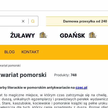
Darmowa przesyłka od 240 
Wyczyść
Szukaj
BLOG
KONTAKT
ariat pomorski
wariat pomorski
Produkty:
748
arby literackie w pomorskim antykwariacie na
czec.pl
at to magiczne miejsce, w którym czas zatrzymuje się na chwilę, a
y z duszą, unikalnych egzemplarzy i prawdziwych perełek wydawnicz
e. Stare, kaszubskie, kociewskie i pomorskie książki są pełne uro
zwłaszcza dla tych, którzy cenią przedmioty z duszą. Poznaj of