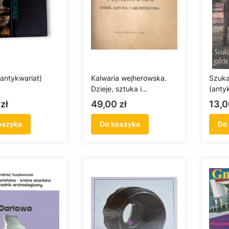
(antykwariat)
Kalwaria wejherowska.
Szuka
Dzieje, sztuka i
(anty
architektura
Cena
Cen
zł
49,00 zł
13,0
(antykwariat)
oszyka
Do koszyka
Do