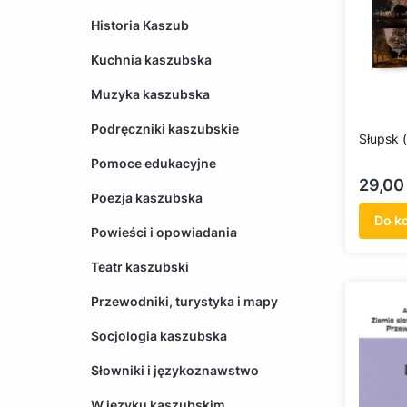
Historia Kaszub
Kuchnia kaszubska
Muzyka kaszubska
Podręczniki kaszubskie
Słupsk 
Pomoce edukacyjne
Cena
29,00 
Poezja kaszubska
Do k
Powieści i opowiadania
Teatr kaszubski
Przewodniki, turystyka i mapy
Socjologia kaszubska
Słowniki i językoznawstwo
W języku kaszubskim