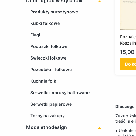
Dom i ogród w stylu folk
Produkty bursztynowe
Kubki folkowe
Flagi
Poznaj
Koszaliń
Poduszki folkowe
(antykw
Cena
15,00 
Świeczki folkowe
Do k
Pozostałe - folkowe
Kuchnia folk
Serwetki i obrusy haftowane
Serwetki papierowe
Dlaczego 
Torby na zakupy
Zakup ksią
treść, ale
Moda etnodesign
♦ Unikalne
znaleźć w