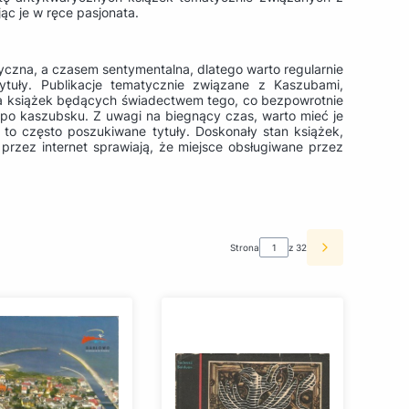
ąc je w ręce pasjonata.
oryczna, a czasem sentymentalna, dlatego warto regularnie
ytuły. Publikacje tematycznie związane z Kaszubami,
ia książek będących świadectwem tego, co bezpowrotnie
 po kaszubsku. Z uwagi na biegnący czas, warto mieć je
to często poszukiwane tytuły. Doskonały stan książek,
przez internet sprawiają, że miejsce obsługiwane przez
Strona
z 32
Następne pro