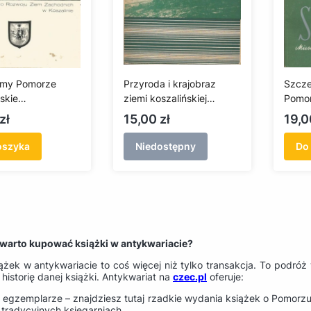
emy Pomorze
Przyroda i krajobraz
Szcze
skie
ziemi koszalińskiej
Pomor
ariat)
(antykwariat)
6 (an
Cena
Cen
zł
15,00 zł
19,0
oszyka
Niedostępny
Do
warto kupować książki w antykwariacie?
żek w antykwariacie to coś więcej niż tylko transakcja. To podróż 
 i historię danej książki. Antykwariat na
czec.pl
oferuje:
 egzemplarze – znajdziesz tutaj rzadkie wydania książek o Pomorzu, 
 tradycyjnych księgarniach.