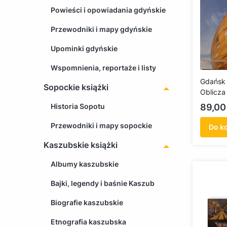
Powieści i opowiadania gdyńskie
Przewodniki i mapy gdyńskie
Upominki gdyńskie
Wspomnienia, reportaże i listy
Gdańsk
Sopockie książki
Oblicza
miasta 
Cena
Historia Sopotu
89,00 
Przewodniki i mapy sopockie
Do k
Kaszubskie książki
Albumy kaszubskie
Bajki, legendy i baśnie Kaszub
Biografie kaszubskie
Etnografia kaszubska