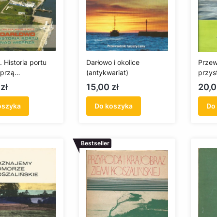
 Historia portu
Darłowo i okolice
Przew
przą
(antykwariat)
przys
ariat)
polsk
Cena
Cen
zł
15,00 zł
20,0
(anty
oszyka
Do koszyka
Do
Bestseller