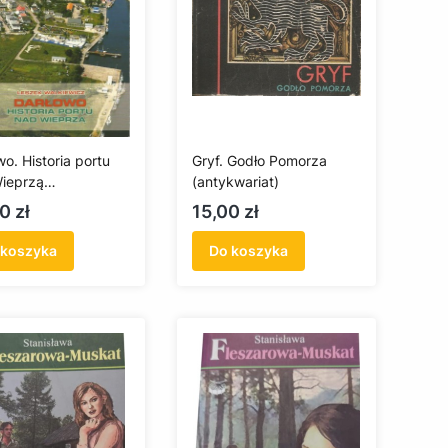
o. Historia portu
Gryf. Godło Pomorza
ieprzą
(antykwariat)
kwariat)
a
Cena
0 zł
15,00 zł
 koszyka
Do koszyka