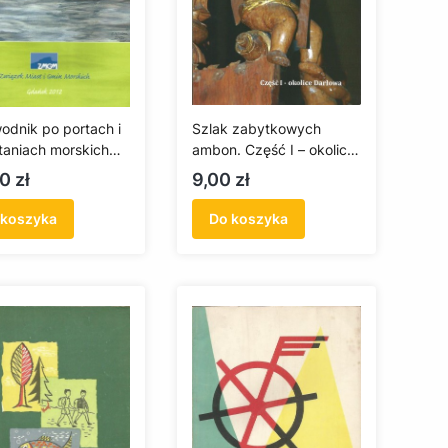
odnik po portach i
Szlak zabytkowych
taniach morskich
ambon. Część I – okolice
iego Wybrzeża
Darłowa (antykwariat)
a
Cena
0 zł
9,00 zł
kwariat)
 koszyka
Do koszyka