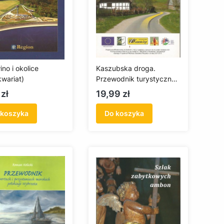
no i okolice
Kaszubska droga.
kwariat)
Przewodnik turystyczny
po ziemi wejherowskiej
a
Cena
 zł
19,99 zł
dla aktywnych
(antykwariat)
 koszyka
Do koszyka