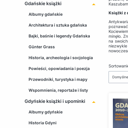
Gdańskie książki
Kaszubami
Książki z
Albumy gdańskie
Antykwari
Architektura i sztuka gdańska
poznawać 
Kociewiem
Bajki, baśnie i legendy Gdańska
minęło. Z
na swoich
niezwykle
Günter Grass
nowoczesną
Historia, archeologia i socjologia
Lista 
Sortowani
Powieści, opowiadania i poezja
Domyśln
Przewodniki, turystyka i mapy
Wspomnienia, reportaże i listy
Gdyńskie książki i upominki
Albumy gdyńskie
Historia Gdyni