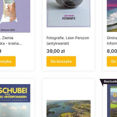
. Ziemia
Fotografie. Leon Perszon
Gmina
ka - kraina
(antykwariat)
Infor
 (antykwariat)
(anty
Cena
Cen
ł
39,00 zł
8,00
oszyka
Do koszyka
Do
Bestsell