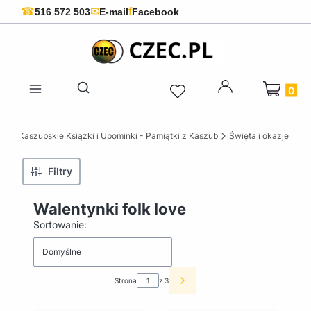
f
☎
✉
516 572 503
E-mail
Facebook
Produkty 
Otwórz wyszukiwarkę
ZEC Kaszubskie Książki i Upominki - Pamiątki z Kaszub
Święta i okazje
Filtry
Walentynki folk love
Lista produktów
Sortowanie:
Domyślne
Strona
z 3
Następne produkty