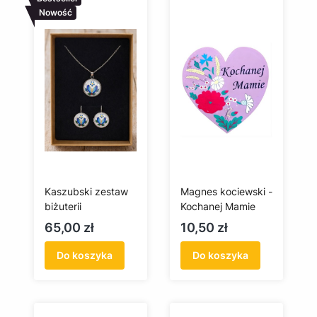
Nowość
Kaszubski zestaw
Magnes kociewski -
biżuterii
Kochanej Mamie
Cena
Cena
65,00 zł
10,50 zł
Do koszyka
Do koszyka