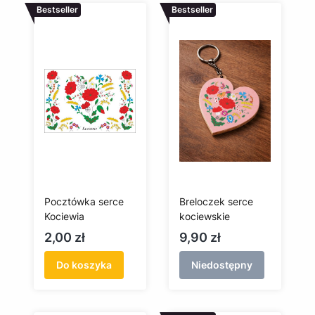
Bestseller
Bestseller
Pocztówka serce
Breloczek serce
Kociewia
kociewskie
Cena
Cena
2,00 zł
9,90 zł
Do koszyka
Niedostępny