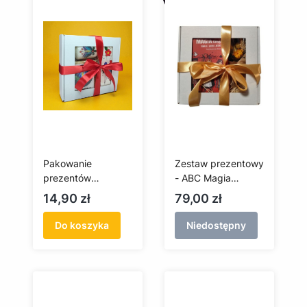
Pakowanie
Zestaw prezentowy
prezentów
- ABC Magia
Premium – gotowy
Pomorza + bukiet
Cena
Cena
14,90 zł
79,00 zł
prezent z duszą
Kaszub
Do koszyka
Niedostępny