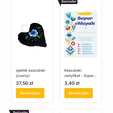
Bestseller
Igielnik kaszubski
Kaszubski
(czarny)
certyfikat - Super
Chłopak
Cena
Cena
37,50 zł
3,40 zł
Do koszyka
Do koszyka
Bestseller