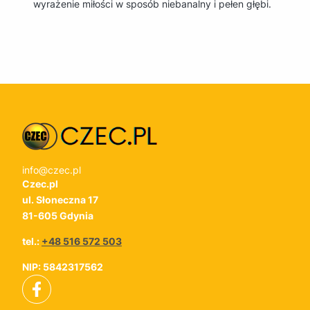
wyrażenie miłości w sposób niebanalny i pełen głębi.
info@czec.pl
Czec.pl
ul. Słoneczna 17
81-605 Gdynia
tel.:
+48 516 572 503
NIP: 5842317562