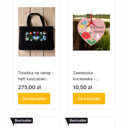
Torebka na ramię -
Zawieszka
haft kaszubski
kociewska -
(szkoła
Kochanej Mamie
Cena
Cena
275,00 zł
10,50 zł
wejherowska)
Do koszyka
Do koszyka
Bestseller
Bestseller