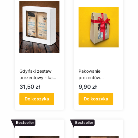
Gdyński zestaw
Pakowanie
prezentowy - kawa
prezentów
i herbata
Standard –
Cena
Cena
31,50 zł
9,90 zł
eleganckie
opakowanie
Do koszyka
Do koszyka
Bestseller
Bestseller