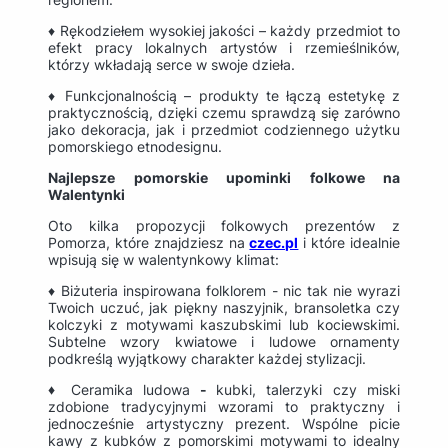
♦ Rękodziełem wysokiej jakości – każdy przedmiot to
efekt pracy lokalnych artystów i rzemieślników,
którzy wkładają serce w swoje dzieła.
♦ Funkcjonalnością – produkty te łączą estetykę z
praktycznością, dzięki czemu sprawdzą się zarówno
jako dekoracja, jak i przedmiot codziennego użytku
pomorskiego etnodesignu.
Najlepsze pomorskie upominki folkowe na
Walentynki
Oto kilka propozycji folkowych prezentów z
Pomorza, które znajdziesz na
czec.pl
i które idealnie
wpisują się w walentynkowy klimat:
♦ Biżuteria inspirowana folklorem - nic tak nie wyrazi
Twoich uczuć, jak piękny naszyjnik, bransoletka czy
kolczyki z motywami kaszubskimi lub kociewskimi.
Subtelne wzory kwiatowe i ludowe ornamenty
podkreślą wyjątkowy charakter każdej stylizacji.
♦
Ceramika ludowa
-
kubki, talerzyki czy miski
zdobione tradycyjnymi wzorami to praktyczny i
jednocześnie artystyczny prezent. Wspólne picie
kawy z kubków z pomorskimi motywami to idealny