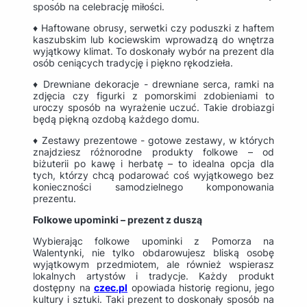
sposób na celebrację miłości.
♦ Haftowane obrusy, serwetki czy poduszki z haftem
kaszubskim lub kociewskim wprowadzą do wnętrza
wyjątkowy klimat. To doskonały wybór na prezent dla
osób ceniących tradycję i piękno rękodzieła.
♦ Drewniane dekoracje - drewniane serca, ramki na
zdjęcia czy figurki z pomorskimi zdobieniami to
uroczy sposób na wyrażenie uczuć. Takie drobiazgi
będą piękną ozdobą każdego domu.
♦ Zestawy prezentowe - gotowe zestawy, w których
znajdziesz różnorodne produkty folkowe – od
biżuterii po kawę i herbatę – to idealna opcja dla
tych, którzy chcą podarować coś wyjątkowego bez
konieczności samodzielnego komponowania
prezentu.
Folkowe upominki – prezent z duszą
Wybierając folkowe upominki z Pomorza na
Walentynki, nie tylko obdarowujesz bliską osobę
wyjątkowym przedmiotem, ale również wspierasz
lokalnych artystów i tradycje. Każdy produkt
dostępny na
czec.pl
opowiada historię regionu, jego
kultury i sztuki. Taki prezent to doskonały sposób na