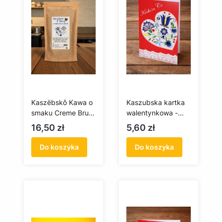
Kaszëbskô Kawa o
Kaszubska kartka
smaku Creme Brule
walentynkowa -
- 100 g (mielona)
Kòchóm Ce +
Cena
Cena
16,50 zł
5,60 zł
koperta
Do koszyka
Do koszyka