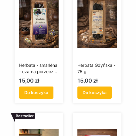
Herbata - smarlëna
Herbata Gdyńska -
- czarna porzeczka
75 g
- 75g
Cena
Cena
15,00 zł
15,00 zł
Do koszyka
Do koszyka
Bestseller