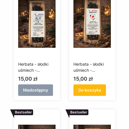
Herbata - słodki
Herbata - słodki
uśmiech -
uśmiech -
pomarańcza i
pomarańcza i
Cena
Cena
15,00 zł
15,00 zł
czekolada - 75g
czekolada - 75g
Niedostępny
Do koszyka
Bestseller
Bestseller