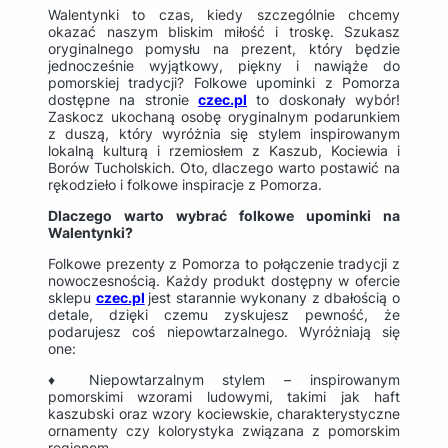
Walentynki to czas, kiedy szczególnie chcemy
okazać naszym bliskim miłość i troskę. Szukasz
oryginalnego pomysłu na prezent, który będzie
jednocześnie wyjątkowy, piękny i nawiąże do
pomorskiej tradycji? Folkowe upominki z Pomorza
dostępne na stronie
czec.pl
to doskonały wybór!
Zaskocz ukochaną osobę oryginalnym podarunkiem
z duszą, który wyróżnia się stylem inspirowanym
lokalną kulturą i rzemiosłem z Kaszub, Kociewia i
Borów Tucholskich. Oto, dlaczego warto postawić na
rękodzieło i folkowe inspiracje z Pomorza.
Dlaczego warto wybrać folkowe upominki na
Walentynki?
Folkowe prezenty z Pomorza to połączenie tradycji z
nowoczesnością. Każdy produkt dostępny w ofercie
sklepu
czec.pl
jest starannie wykonany z dbałością o
detale, dzięki czemu zyskujesz pewność, że
podarujesz coś niepowtarzalnego. Wyróżniają się
one:
♦ Niepowtarzalnym stylem – inspirowanym
pomorskimi wzorami ludowymi, takimi jak haft
kaszubski oraz wzory kociewskie, charakterystyczne
ornamenty czy kolorystyka związana z pomorskim
regionem.