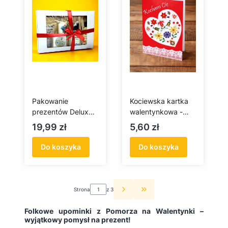
Pakowanie
Kociewska kartka
prezentów Deluxe –
walentynkowa -
gotowy prezent z
Kocham Cię +
Cena
Cena
19,99 zł
5,60 zł
serca Pomorza
koperta
Do koszyka
Do koszyka
Strona
z 3
Przejdź do ostatniej st
Folkowe upominki z Pomorza na Walentynki –
wyjątkowy pomysł na prezent!