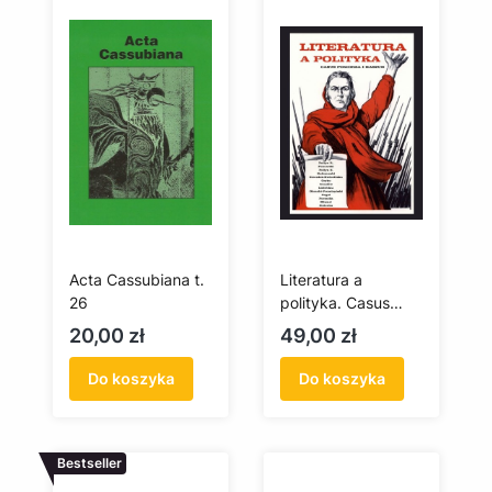
Acta Cassubiana t.
Literatura a
26
polityka. Casus
Pomorza i Kaszub
Cena
Cena
20,00 zł
49,00 zł
Do koszyka
Do koszyka
Bestseller