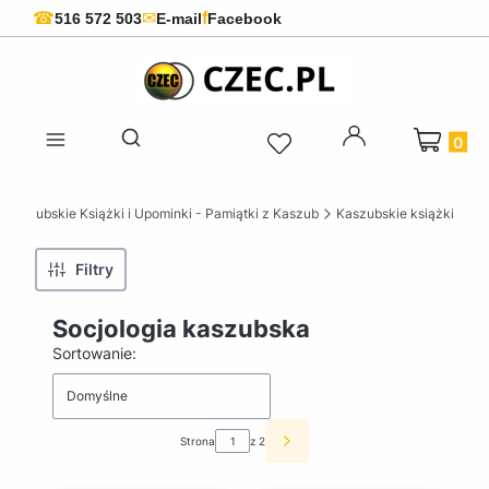
f
☎
✉
516 572 503
E-mail
Facebook
Produkty 
Otwórz wyszukiwarkę
Kaszubskie Książki i Upominki - Pamiątki z Kaszub
Kaszubskie książki
Filtry
Socjologia kaszubska
Lista produktów
Sortowanie:
Domyślne
Strona
z 2
Następne produkty