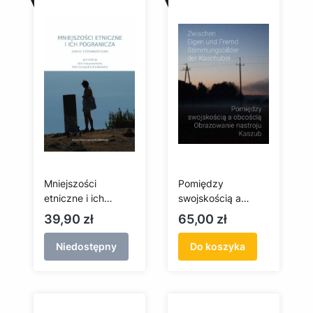
Mniejszości
Pomiędzy
etniczne i ich
swojskością a
pogranicza. Szkice
obcością.
Cena
Cena
39,90 zł
65,00 zł
tożsamościowe
Obrazowanie
nastroju Kaszub /
Niedostępny
Do koszyka
Zwischen Eigen
und Fremd.
Stimmungsbilder
der Kaschubei