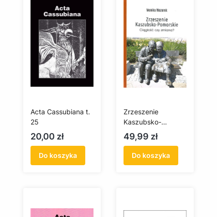
Acta Cassubiana t.
Zrzeszenie
25
Kaszubsko-
Pomorskie ciągłość
Cena
Cena
20,00 zł
49,99 zł
czy zmiana
Do koszyka
Do koszyka