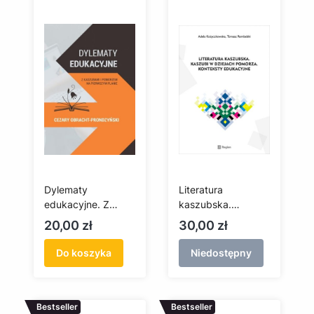
Dylematy
Literatura
edukacyjne. Z
kaszubska.
Kaszubami i
Kaszubi w dziejach
Cena
Cena
20,00 zł
30,00 zł
Pomorzem na
Pomorza.
pierwszym planie
Konteksty
Do koszyka
Niedostępny
edukacyjne
Bestseller
Bestseller