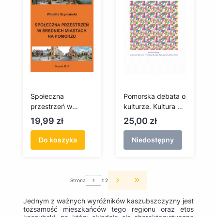
Społeczna
Pomorska debata o
przestrzeń w
kulturze. Kultura na
średnich miastach
pograniczu-
Cena
Cena
19,99 zł
25,00 zł
na Pomorzu
pogranicza kultury
Do koszyka
Niedostępny
Strona
z 2
Przejdź do ostatniej st
Jednym z ważnych wyróżników kaszubszczyzny jest
tożsamość mieszkańców tego regionu oraz etos