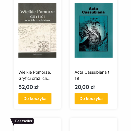
Wielkie Pomorze.
Acta Cassubiana t.
Gryfici oraz ich
19
dziedzictwo
Cena
Cena
52,00 zł
20,00 zł
Do koszyka
Do koszyka
Bestseller