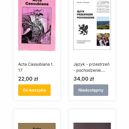
Acta Cassubiana t.
Język - przestrzeń
17
- pochodzenie.
Analiza tożsamości
Cena
Cena
22,00 zł
34,00 zł
kaszubskiej
Do koszyka
Niedostępny