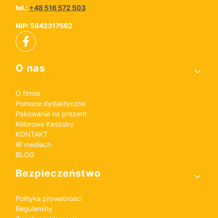
tel.:
+48 516 572 503
NIP: 5842317562
Linki w stopce
O nas
O firmie
Pomoce dydaktyczne
Pakowanie na prezent
Kolorowe Kaszuby
KONTAKT
W mediach
BLOG
Bezpieczeństwo
Polityka prywatności
Regulaminy