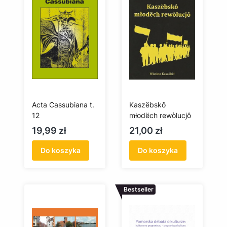
Acta Cassubiana t.
Kaszëbskô
12
młodëch rewòlucjô
Cena
Cena
19,99 zł
21,00 zł
Do koszyka
Do koszyka
Bestseller