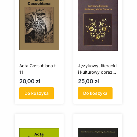
Acta Cassubiana t.
Językowy, literacki
11
i kulturowy obraz
Pomorza tom 1
Cena
Cena
20,00 zł
25,00 zł
Do koszyka
Do koszyka