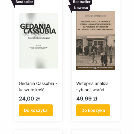
Bestseller
Bestseller
Nowość
Gedania Cassubia -
Wstępna analiza
kaszubskość
sytuacji wśród
Gdańska
ludności
Cena
Cena
24,00 zł
49,99 zł
kaszubskiej w
powiecie
Do koszyka
Do koszyka
bytowskim w
oparciu o badania
terenowe