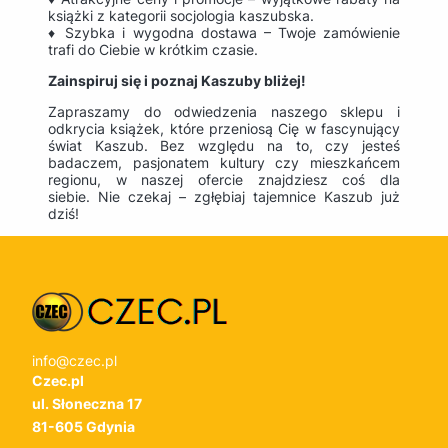
książki z kategorii socjologia kaszubska.
♦ Szybka i wygodna dostawa – Twoje zamówienie
trafi do Ciebie w krótkim czasie.
Zainspiruj się i poznaj Kaszuby bliżej!
Zapraszamy do odwiedzenia naszego sklepu i
odkrycia książek, które przeniosą Cię w fascynujący
świat Kaszub. Bez względu na to, czy jesteś
badaczem, pasjonatem kultury czy mieszkańcem
regionu, w naszej ofercie znajdziesz coś dla
siebie. Nie czekaj – zgłębiaj tajemnice Kaszub już
dziś!
info@czec.pl
Czec.pl
ul. Słoneczna 17
81-605 Gdynia