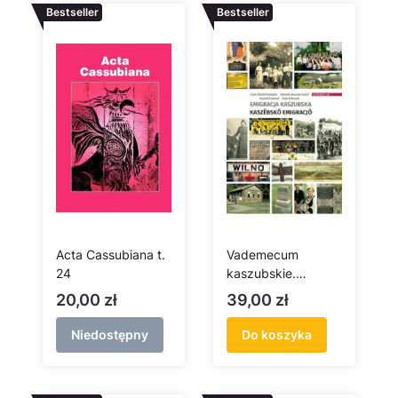
Bestseller
Bestseller
Acta Cassubiana t.
Vademecum
24
kaszubskie.
Emigracja
Cena
Cena
20,00 zł
39,00 zł
kaszubska /
Kaszëbskô
Niedostępny
Do koszyka
emigracjô