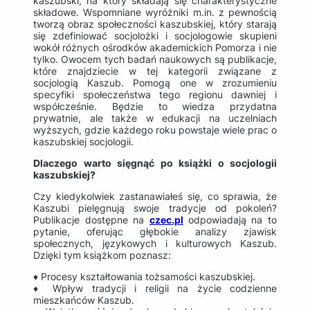
kaszubski, na który składają się charakterystyczne
składowe. Wspomniane wyróżniki m.in. z pewnością
tworzą obraz społeczności kaszubskiej, który starają
się zdefiniować socjolożki i socjologowie skupieni
wokół różnych ośrodków akademickich Pomorza i nie
tylko. Owocem tych badań naukowych są publikacje,
które znajdziecie w tej kategorii związane z
socjologią Kaszub. Pomogą one w zrozumieniu
specyfiki społeczeństwa tego regionu dawniej i
współcześnie. Będzie to wiedza przydatna
prywatnie, ale także w edukacji na uczelniach
wyższych, gdzie każdego roku powstaje wiele prac o
kaszubskiej socjologii.
Dlaczego warto sięgnąć po książki o socjologii
kaszubskiej?
Czy kiedykolwiek zastanawiałeś się, co sprawia, że
Kaszubi pielęgnują swoje tradycje od pokoleń?
Publikacje dostępne na
czec.pl
odpowiadają na to
pytanie, oferując głębokie analizy zjawisk
społecznych, językowych i kulturowych Kaszub.
Dzięki tym książkom poznasz:
♦ Procesy kształtowania tożsamości kaszubskiej.
♦ Wpływ tradycji i religii na życie codzienne
mieszkańców Kaszub.