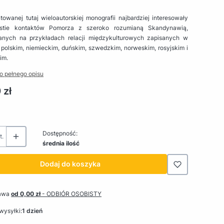
owanej tutaj wieloautorskiej monografii najbardziej interesowały
stie kontaktów Pomorza z szeroko rozumianą Skandynawią,
anych na przykładach relacji międzykulturowych zapisanych w
polskim, niemieckim, duńskim, szwedzkim, norweskim, rosyjskim i
im.
o pełnego opisu
 zł
Dostępność:
t.
średnia ilość
Dodaj do koszyka
awa
od 0,00 zł
- ODBIÓR OSOBISTY
wysyłki:
1 dzień