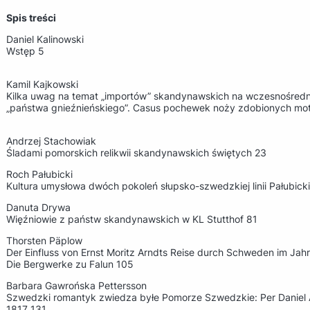
Spis treści
Daniel Kalinowski
Wstęp 5
Kamil Kajkowski
Kilka uwag na temat „importów” skandynawskich na wczesnośredn
„państwa gnieźnieńskiego”. Casus pochewek noży zdobionych mo
Andrzej Stachowiak
Śladami pomorskich relikwii skandynawskich świętych 23
Roch Pałubicki
Kultura umysłowa dwóch pokoleń słupsko-szwedzkiej linii Pałubicki
Danuta Drywa
Więźniowie z państw skandynawskich w KL Stutthof 81
Thorsten Päplow
Der Einfluss von Ernst Moritz Arndts Reise durch Schweden im Ja
Die Bergwerke zu Falun 105
Barbara Gawrońska Pettersson
Szwedzki romantyk zwiedza byłe Pomorze Szwedzkie: Per Daniel 
1817 131