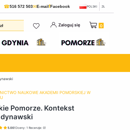
f
☎
✉
516 572 503
E-mail
Facebook
POLSKI
ZŁ
Produkty w koszyku:
Zaloguj się
zł
dynawski
ICTWO NAUKOWE AKADEMII POMORSKIEJ W
KU
kie Pomorze. Kontekst
ndynawski
5.00
(Oceny: 1 Recenzje: 0)