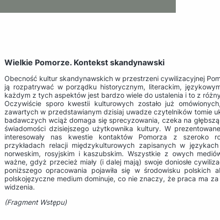
Wielkie Pomorze. Kontekst skandynawski
Obecność kultur skandynawskich w przestrzeni cywilizacyjnej Po
ją rozpatrywać w porządku historycznym, literackim, językowy
każdym z tych aspektów jest bardzo wiele do ustalenia i to z ró
Oczywiście sporo kwestii kulturowych zostało już omówionyc
zawartych w przedstawianym dzisiaj uwadze czytelników tomie uk
badawczych wciąż domaga się sprecyzowania, czeka na głębszą ana
świadomości dzisiejszego użytkownika kultury. W prezentowanej t
interesowały nas kwestie kontaktów Pomorza z szeroko r
przykładach relacji międzykulturowych zapisanych w językach
norweskim, rosyjskim i kaszubskim. Wszystkie z owych medió
ważne, gdyż przecież miały (i dalej mają) swoje doniosłe cywiliz
poniższego opracowania pojawiła się w środowisku polskich 
polskojęzyczne medium dominuje, co nie znaczy, że praca ma za
widzenia.
(Fragment Wstępu)