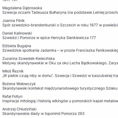
Magdalena Dąbrowska
Szwecja oczami Tadeusza Bułharyna (na podstawie Letniej przechad
Joanna Flinik
Spór szwedzko-brandenburski o Szczecin w roku 1677 w powieści
Daniel Kalinowski
Szwedzi i Pomorze w epice Henryka Sienkiewicza 177
Elżbieta Bugajna
Szwedzkie spotkania Jadamka – w prozie Franciszka Fenikowskie
Zuzanna Szwedek-Kwiecińska
Motywy skandynawskie w Oku za oko Lecha Bądkowskiego. Zarys
Miloš Řezník
„W piekle czują niby w domu”. Szwecja i Szwedzi w kaszubskiej trady
Bożena Wołowczyk
Skandynawski kontekst międzynarodowego turystycznego Szlaku 
Rafał Foltyn
Inspiracje mitologią i historią wikingów u pomorskich kapel metal
Andrzej Chludziński
Skandynawskie ślady w toponimii Pomorza 293