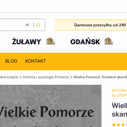
Darmowa przesyłka od 240 
Wyczyść
Szukaj
BLOG
KONTAKT
kie książki
Historia i socjologia Pomorza
Wielkie Pomorze. Kontekst skan
WYDAWN
SŁUPS
Wiel
ska