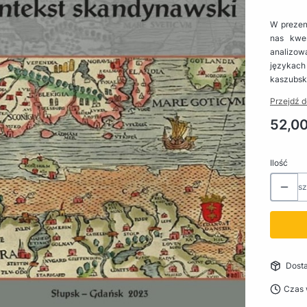
W prezent
nas kwe
analizow
językach 
kaszubsk
Przejdź d
Cena
52,00
Ilość
sz
Dost
Czas 