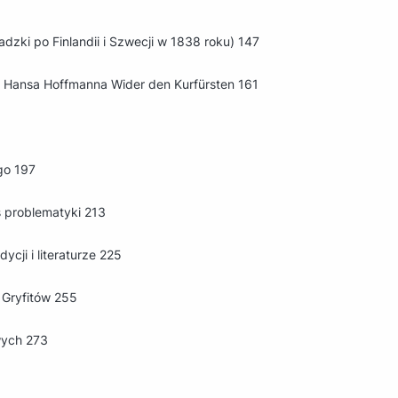
zki po Finlandii i Szwecji w 1838 roku) 147
 Hansa Hoffmanna Wider den Kurfürsten 161
go 197
 problematyki 213
cji i literaturze 225
Gryfitów 255
owych 273