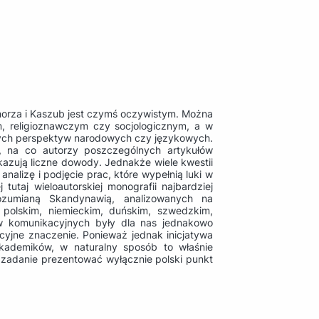
morza i Kaszub jest czymś oczywistym. Można
m, religioznawczym czy socjologicznym, a w
żnych perspektyw narodowych czy językowych.
h, na co autorzy poszczególnych artykułów
azują liczne dowody. Jednakże wiele kwestii
lizę i podjęcie prac, które wypełnią luki w
utaj wieloautorskiej monografii najbardziej
ozumianą Skandynawią, analizowanych na
 polskim, niemieckim, duńskim, szwedzkim,
w komunikacyjnych były dla nas jednakowo
acyjne znaczenie. Ponieważ jednak inicjatywa
akademików, w naturalny sposób to właśnie
 zadanie prezentować wyłącznie polski punkt