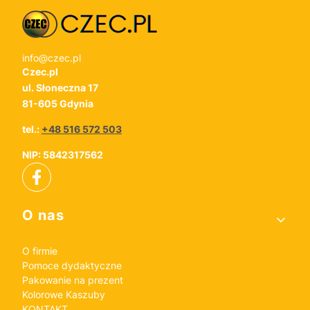
info@czec.pl
Czec.pl
ul. Słoneczna 17
81-605 Gdynia
tel.:
+48 516 572 503
NIP: 5842317562
Linki w stopce
O nas
O firmie
Pomoce dydaktyczne
Pakowanie na prezent
Kolorowe Kaszuby
KONTAKT