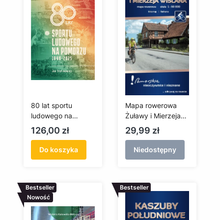
80 lat sportu
Mapa rowerowa
ludowego na
Żuławy i Mierzeja
Pomorzu 1946–
Wiślana
Cena
Cena
126,00 zł
29,99 zł
2025
(laminowana -
edycja 2022)
Do koszyka
Niedostępny
Bestseller
Bestseller
Nowość