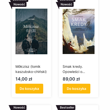
Nowość
Nowość
Môłczisz (tomik
Smak kredy.
kaszubsko-chiński)
Opowieści o
Pomorzu Przednim
Cena
Cena
14,00 zł
89,00 zł
Do koszyka
Do koszyka
Nowość
Bestseller