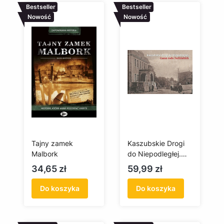
Bestseller
Bestseller
Nowość
Nowość
Tajny zamek
Kaszubskie Drogi
Malbork
do Niepodległej.
Casus Rodu
Cena
Cena
34,65 zł
59,99 zł
Torlińskich
Do koszyka
Do koszyka