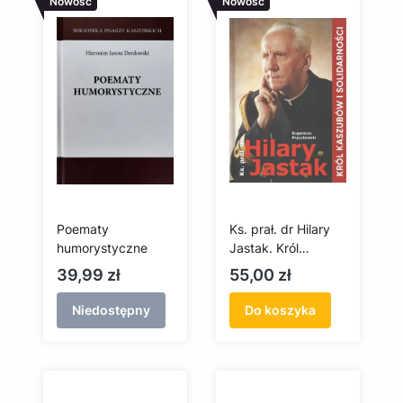
Nowość
Nowość
Poematy
Ks. prał. dr Hilary
humorystyczne
Jastak. Król
Kaszubów i
Cena
Cena
39,99 zł
55,00 zł
Solidarności
Niedostępny
Do koszyka