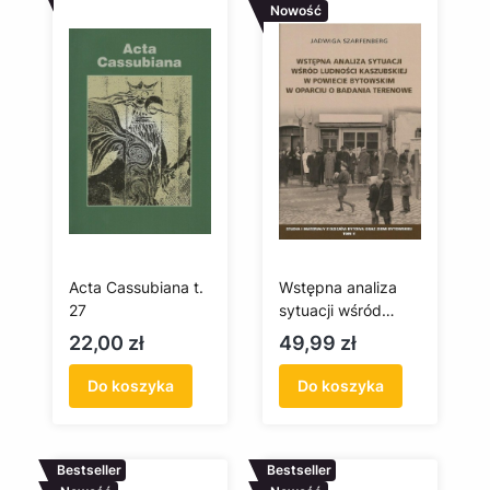
Nowość
Acta Cassubiana t.
Wstępna analiza
27
sytuacji wśród
ludności
Cena
Cena
22,00 zł
49,99 zł
kaszubskiej w
powiecie
Do koszyka
Do koszyka
bytowskim w
oparciu o badania
terenowe
Bestseller
Bestseller