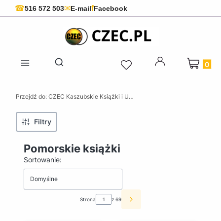
f
☎
✉
516 572 503
E-mail
Facebook
Produkty 
Otwórz wyszukiwarkę
Przejdź do:
CZEC Kaszubskie Książki i Upominki - Pamiątki z Kaszub
Filtry
Pomorskie książki
Lista produktów
Sortowanie:
Domyślne
Strona
z 69
Następne produkty