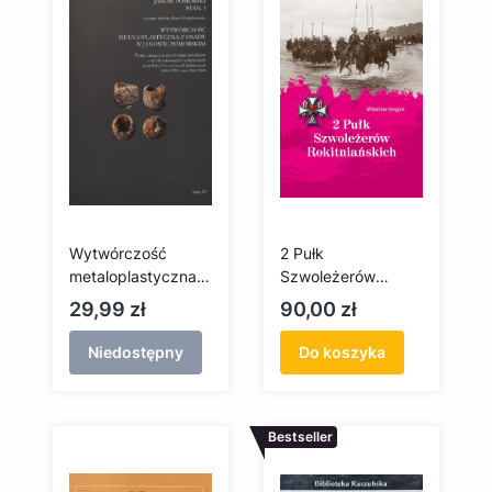
Wytwórczość
2 Pułk
metaloplastyczna z
Szwoleżerów
osady w Janowie
Rokitniańskich
Cena
Cena
29,99 zł
90,00 zł
Pomorskim
Niedostępny
Do koszyka
Bestseller