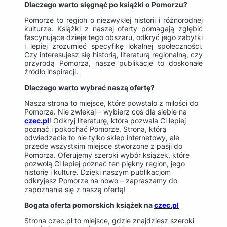
Dlaczego warto sięgnąć po książki o Pomorzu?
Pomorze to region o niezwykłej historii i różnorodnej
kulturze. Książki z naszej oferty pomagają zgłębić
fascynujące dzieje tego obszaru, odkryć jego zabytki
i lepiej zrozumieć specyfikę lokalnej społeczności.
Czy interesujesz się historią, literaturą regionalną, czy
przyrodą Pomorza, nasze publikacje to doskonałe
źródło inspiracji.
Dlaczego warto wybrać naszą ofertę?
Nasza strona to miejsce, które powstało z miłości do
Pomorza. Nie zwlekaj – wybierz coś dla siebie na
czec.pl
! Odkryj literaturę, która pozwala Ci lepiej
poznać i pokochać Pomorze. Strona, którą
odwiedzacie to nie tylko sklep internetowy, ale
przede wszystkim miejsce stworzone z pasji do
Pomorza. Oferujemy szeroki wybór książek, które
pozwolą Ci lepiej poznać ten piękny region, jego
historię i kulturę. Dzięki naszym publikacjom
odkryjesz Pomorze na nowo – zapraszamy do
zapoznania się z naszą ofertą!
Bogata oferta pomorskich książek na
czec.pl
Strona czec.pl to miejsce, gdzie znajdziesz szeroki