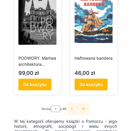
PODWORY. Martwa
Haftowana bandera
architektura
Pomorza
Cena
Cena
99,00 zł
46,00 zł
Do koszyka
Do koszyka
Strona
z 69
Przejdź do ostatniej st
W tej kategorii oferujemy książki o Pomorzu - jego
historii, etnografii, socjologii i wielu innych