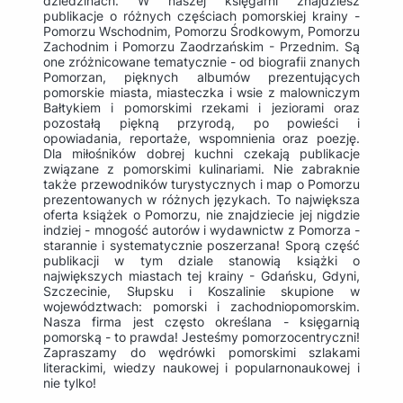
dziedzinach. W naszej księgarni znajdziesz
publikacje o różnych częściach pomorskiej krainy -
Pomorzu Wschodnim, Pomorzu Środkowym, Pomorzu
Zachodnim i Pomorzu Zaodrzańskim - Przednim. Są
one zróżnicowane tematycznie - od biografii znanych
Pomorzan, pięknych albumów prezentujących
pomorskie miasta, miasteczka i wsie z malowniczym
Bałtykiem i pomorskimi rzekami i jeziorami oraz
pozostałą piękną przyrodą, po powieści i
opowiadania, reportaże, wspomnienia oraz poezję.
Dla miłośników dobrej kuchni czekają publikacje
związane z pomorskimi kulinariami. Nie zabraknie
także przewodników turystycznych i map o Pomorzu
prezentowanych w różnych językach. To największa
oferta książek o Pomorzu, nie znajdziecie jej nigdzie
indziej - mnogość autorów i wydawnictw z Pomorza -
starannie i systematycznie poszerzana! Sporą część
publikacji w tym dziale stanowią książki o
największych miastach tej krainy - Gdańsku, Gdyni,
Szczecinie, Słupsku i Koszalinie skupione w
województwach: pomorski i zachodniopomorskim.
Nasza firma jest często określana - księgarnią
pomorską - to prawda! Jesteśmy pomorzocentryczni!
Zapraszamy do wędrówki pomorskimi szlakami
literackimi, wiedzy naukowej i popularnonaukowej i
nie tylko!