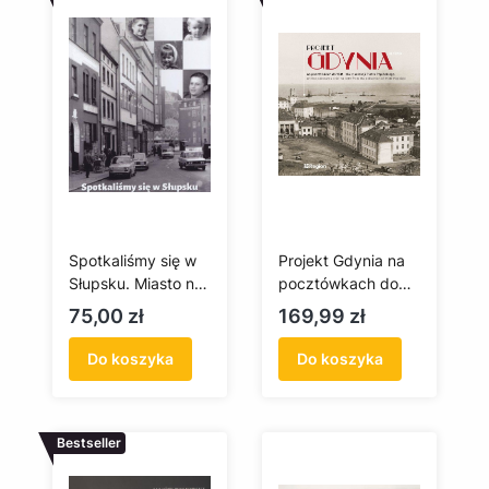
Spotkaliśmy się w
Projekt Gdynia na
Słupsku. Miasto na
pocztówkach do
fotografiach
1945 roku z
Cena
Cena
75,00 zł
169,99 zł
kolekcji Piotra
Popińskiego
Do koszyka
Do koszyka
Bestseller