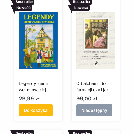
Bestseller
Bestseller
Nowość
Nowość
Legendy ziemi
Od alchemii do
wejherowskiej
farmacji czyli jak
dawniej
Cena
Cena
29,99 zł
99,00 zł
przyrządzano leki
w Nowem
Do koszyka
Niedostępny
Bestseller
Bestseller