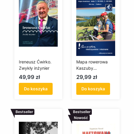
Ireneusz Ćwirko.
Mapa rowerowa
Zwykły inżynier
Kaszuby
Południowe
Cena
Cena
49,99 zł
29,99 zł
(laminowana -
edycja 2022)
Do koszyka
Do koszyka
Bestseller
Bestseller
Nowość