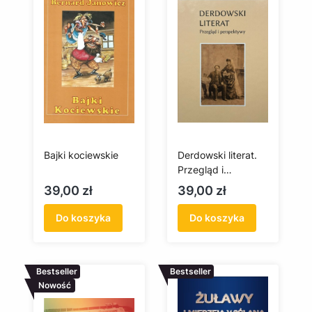
Bajki kociewskie
Derdowski literat.
Przegląd i
perspektywy
Cena
Cena
39,00 zł
39,00 zł
Do koszyka
Do koszyka
Bestseller
Bestseller
Nowość