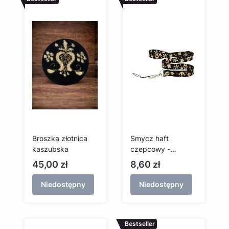
Broszka złotnica
Smycz haft
kaszubska
czepcowy -
złotnica kaszubska
Cena
Cena
45,00 zł
8,60 zł
Niedostępny
Niedostępny
Bestseller