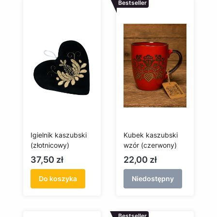
Bestseller
Igielnik kaszubski
Kubek kaszubski
(złotnicowy)
wzór (czerwony)
Cena
Cena
37,50 zł
22,00 zł
Do koszyka
Niedostępny
Bestseller