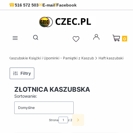
f
☎
✉
516 572 503
E-mail
Facebook
Produkty 
Otwórz wyszukiwarkę
ZEC Kaszubskie Książki i Upominki - Pamiątki z Kaszub
Haft kaszubski
Filtry
ZŁOTNICA KASZUBSKA
Lista produktów
Sortowanie:
Domyślne
Strona
z 2
Następne produkty