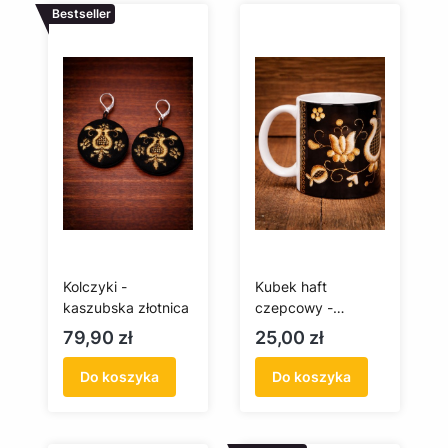
Bestseller
Kolczyki -
Kubek haft
kaszubska złotnica
czepcowy -
złotnica kaszubska
Cena
Cena
79,90 zł
25,00 zł
Do koszyka
Do koszyka