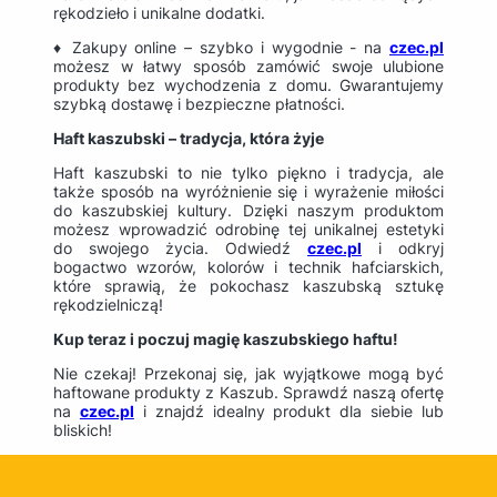
rękodzieło i unikalne dodatki.
♦ Zakupy online – szybko i wygodnie - na
czec.pl
możesz w łatwy sposób zamówić swoje ulubione
produkty bez wychodzenia z domu. Gwarantujemy
szybką dostawę i bezpieczne płatności.
Haft kaszubski – tradycja, która żyje
Haft kaszubski to nie tylko piękno i tradycja, ale
także sposób na wyróżnienie się i wyrażenie miłości
do kaszubskiej kultury. Dzięki naszym produktom
możesz wprowadzić odrobinę tej unikalnej estetyki
do swojego życia. Odwiedź
czec.pl
i odkryj
bogactwo wzorów, kolorów i technik hafciarskich,
które sprawią, że pokochasz kaszubską sztukę
rękodzielniczą!
Kup teraz i poczuj magię kaszubskiego haftu!
Nie czekaj! Przekonaj się, jak wyjątkowe mogą być
haftowane produkty z Kaszub. Sprawdź naszą ofertę
na
czec.pl
i znajdź idealny produkt dla siebie lub
bliskich!