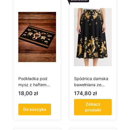
Podkładka pod
Spódnica damska
mysz z haftem
bawełniana ze
kaszubskim
wzorem złotnicy
Cena
Cena
18,00 zł
174,80 zł
(złotnica)
Zobacz
Do koszyka
produkt