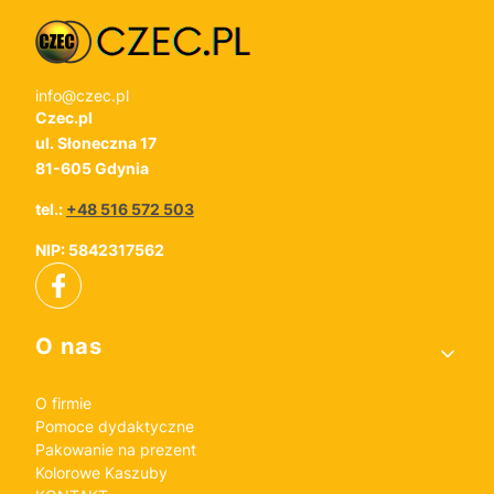
info@czec.pl
Czec.pl
ul. Słoneczna 17
81-605 Gdynia
tel.:
+48 516 572 503
NIP: 5842317562
Linki w stopce
O nas
O firmie
Pomoce dydaktyczne
Pakowanie na prezent
Kolorowe Kaszuby