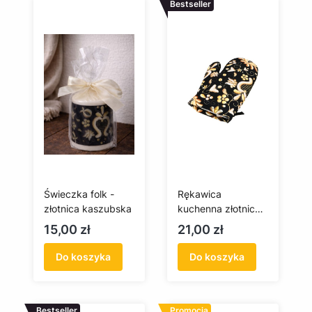
Bestseller
Świeczka folk -
Rękawica
złotnica kaszubska
kuchenna złotnica
kaszubska
Cena
Cena
15,00 zł
21,00 zł
Do koszyka
Do koszyka
Bestseller
Promocja