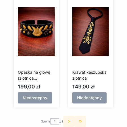
Opaska na głowę
Krawat kaszubska
(złotnica
złotnica
kaszubska)
Cena
Cena
199,00 zł
149,00 zł
Niedostępny
Niedostępny
Strona
z 2
Przejdź do ostatniej st