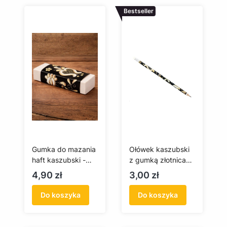
Bestseller
Gumka do mazania
Ołówek kaszubski
haft kaszubski -
z gumką złotnica
szkoła czepcowa
kaszubska
Cena
Cena
4,90 zł
3,00 zł
Do koszyka
Do koszyka