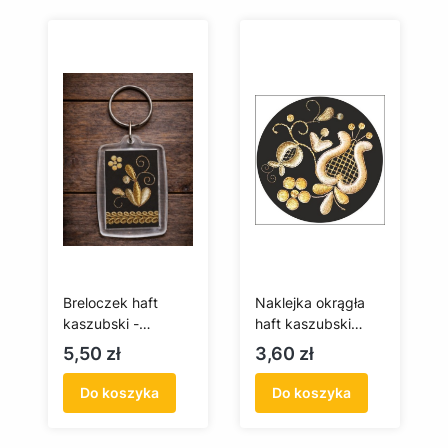
Breloczek haft
Naklejka okrągła
kaszubski -
haft kaszubski
złotnica
(złotnica)
Cena
Cena
5,50 zł
3,60 zł
Do koszyka
Do koszyka