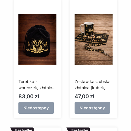
Torebka -
Zestaw kaszubska
woreczek, złotnica
złotnica (kubek,
kaszubska
podkładka pod
Cena
Cena
83,00 zł
47,00 zł
mysz, smycz)
Niedostępny
Niedostępny
Bestseller
Bestseller