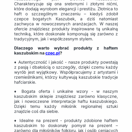
Charakteryzuje się ona srebrnymi i złotymi nićmi,
które dodają wyrobom elegancji i prestiżu. Złotnica to
haft o szczególnym znaczeniu – kiedyś zdobił
czepce bogatych Kaszubek, a dziś natomiast
zachwyca w nowoczesnych aranżacjach. W naszej
ofercie znajdziesz produkty inspirowane tą unikalną
techniką, które doskonale komponują się zarówno z
tradycyjnym, jak i współczesnym stylem.
Dlaczego warto wybrać produkty z haftem
kaszubskim na
czec.pl
?
♦ Autentyczność i jakość - nasze produkty powstają
z pasją i dbałością o szczegóły, dzięki czemu każdy
wyrób jest wyjątkowy. Współpracujemy z artystami i
rzemieślnikami, którzy kultywują kaszubskie tradycje
hafciarskie.
♦ Bogata oferta i unikalne wzory - w naszym
kaszubskim sklepie znajdziesz zarówno klasyczne,
jak i nowoczesne interpretacje haftu kaszubskiego.
Dzięki temu każdy miłośnik regionalnej sztuki
znajdzie coś dla siebie.
♦ Idealne na prezent - produkty zdobione haftem
kaszubskim to doskonały pomysł na prezent –
zarówno dla miłośników folkloru, jak i osób ceniących