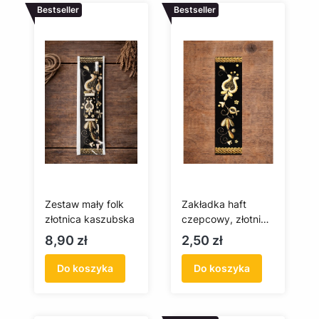
Bestseller
Bestseller
Zestaw mały folk
Zakładka haft
złotnica kaszubska
czepcowy, złotnica
kaszubska
Cena
Cena
8,90 zł
2,50 zł
Do koszyka
Do koszyka