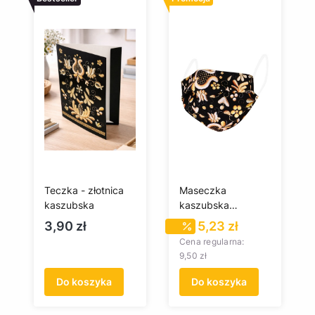
Teczka - złotnica
Maseczka
kaszubska
kaszubska
(złotnica)
Cena
Cena promocyjn
3,90 zł
5,23 zł
Cena regularna:
9,50 zł
Do koszyka
Do koszyka