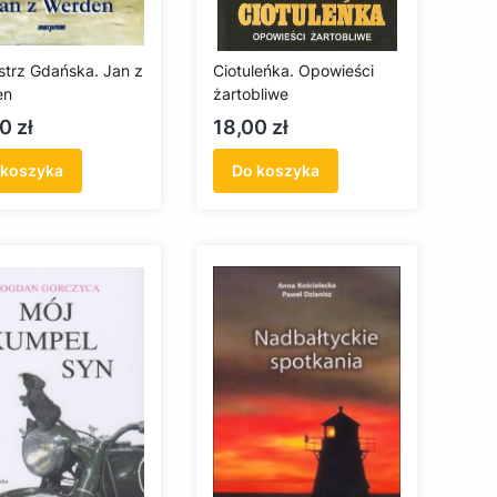
strz Gdańska. Jan z
Ciotuleńka. Opowieści
en
żartobliwe
a
Cena
0 zł
18,00 zł
 koszyka
Do koszyka