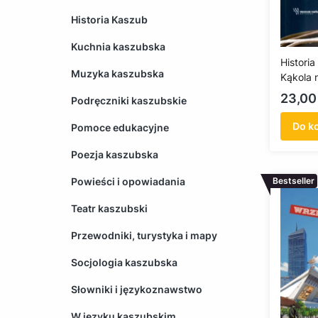
Historia Kaszub
Kuchnia kaszubska
Histori
Muzyka kaszubska
Kąkola 
Odbudo
Cena
23,00 
Podręczniki kaszubskie
Do k
Pomoce edukacyjne
Poezja kaszubska
Powieści i opowiadania
Bestseller
Teatr kaszubski
Przewodniki, turystyka i mapy
Socjologia kaszubska
Słowniki i językoznawstwo
W języku kaszubskim