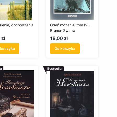
sienia, dochodzenia
Gdańszczanie, tom IV -
Brunon Zwarra
a
Cena
 zł
18,00 zł
 koszyka
Do koszyka
er
Bestseller