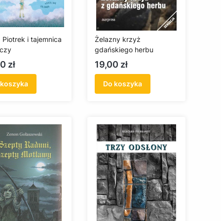
 Piotrek i tajemnica
Żelazny krzyż
czy
gdańskiego herbu
a
Cena
0 zł
19,00 zł
 koszyka
Do koszyka