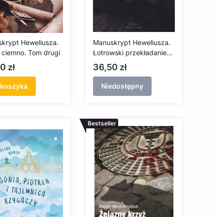
krypt Heweliusza.
Manuskrypt Heweliusza.
 ciemno. Tom drugi
Łotrowski przekładaniec.
Tom pierwszy
a
Cena
0 zł
36,50 zł
 koszyka
Niedostępny
Bestseller