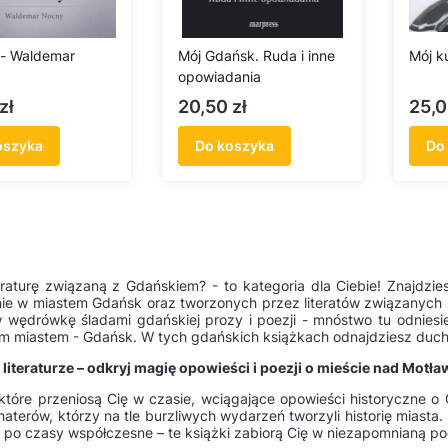
 - Waldemar
Mój Gdańsk. Ruda i inne
Mój k
opowiadania
Cena
Cen
zł
20,50 zł
25,0
oszyka
Do koszyka
Do
teraturę związaną z Gdańskiem? - to kategoria dla Ciebie! Znajdzi
ie w miastem Gdańsk oraz tworzonych przez literatów związanych
w wędrówkę śladami gdańskiej prozy i poezji - mnóstwo tu odniesie
nim miastem - Gdańsk. W tych gdańskich książkach odnajdziesz duch
literaturze – odkryj magię opowieści i poezji o mieście nad Motła
 które przeniosą Cię w czasie, wciągające opowieści historyczne o
aterów, którzy na tle burzliwych wydarzeń tworzyli historię miasta
, po czasy współczesne – te książki zabiorą Cię w niezapomnianą po