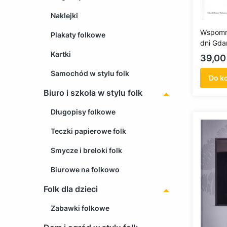
Naklejki
Wspomni
Plakaty folkowe
dni Gda
i przypi
Kartki
Cena
39,00 
Lampe
Samochód w stylu folk
Do k
Biuro i szkoła w stylu folk
Długopisy folkowe
Teczki papierowe folk
Smycze i breloki folk
Biurowe na folkowo
Folk dla dzieci
Zabawki folkowe