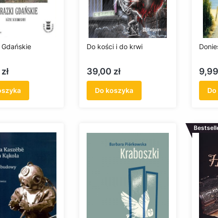
 Gdańskie
Do kości i do krwi
Donie
Cena
Cen
 zł
39,00 zł
9,99
oszyka
Do koszyka
Do
Bestsell