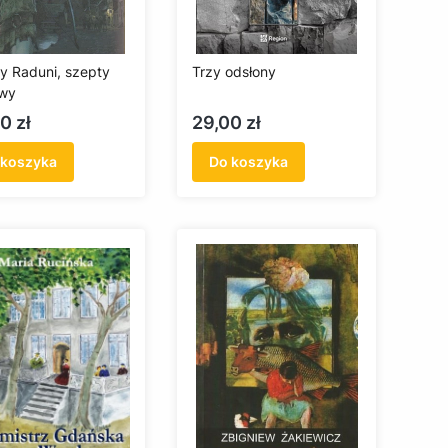
y Raduni, szepty
Trzy odsłony
awy
a
Cena
0 zł
29,00 zł
 koszyka
Do koszyka