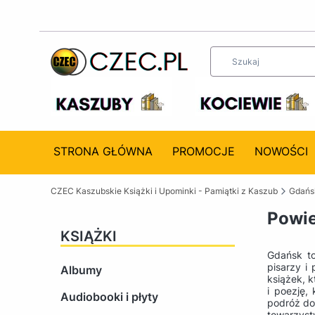
STRONA GŁÓWNA
PROMOCJE
NOWOŚCI
CZEC Kaszubskie Książki i Upominki - Pamiątki z Kaszub
Gdańsk
Powie
KSIĄŻKI
Gdańsk to
pisarzy i
Albumy
książek, k
i poezję,
Audiobooki i płyty
podróż do
towarzyst