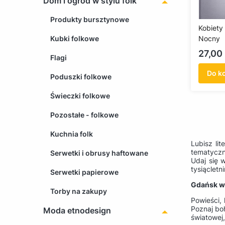
Dom i ogród w stylu folk
Produkty bursztynowe
Kobiety
Kubki folkowe
Nocny
Cena
27,00 
Flagi
Do k
Poduszki folkowe
Świeczki folkowe
Pozostałe - folkowe
Kuchnia folk
Lubisz li
tematyczn
Serwetki i obrusy haftowane
Udaj się 
tysiąclet
Serwetki papierowe
Gdańsk w 
Torby na zakupy
Powieści,
Poznaj boh
Moda etnodesign
światowej