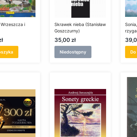
 Wrzeszcza i
Skrawek nieba (Stanisław
Sonia,
Goszczurny)
rzyga
Cena
Cen
zł
35,00 zł
39,0
oszyka
Niedostępny
Do