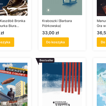
a Kaszëbë Bronka
Kraboszki (Barbara
Manus
nurka Biura
Piórkowska)
Gra w
wy Portów
Cena
Cen
zł
33,00 zł
36,5
oszyka
Do koszyka
Do
Bestseller