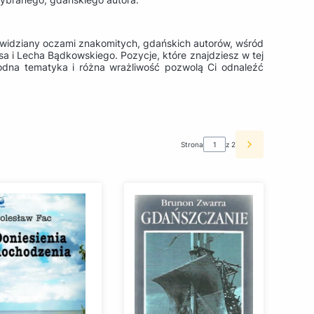
t widziany oczami znakomitych, gdańskich autorów, wśród
sa i Lecha Bądkowskiego. Pozycje, które znajdziesz w tej
odna tematyka i różna wrażliwość pozwolą Ci odnaleźć
Strona
z 2
Następne pro