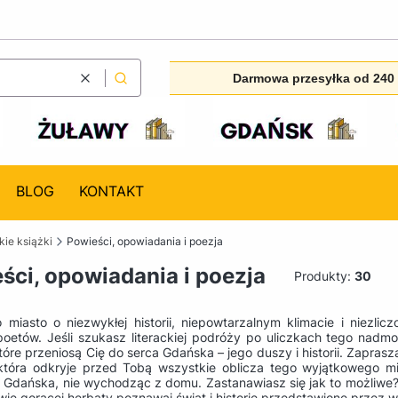
Darmowa przesyłka od 240 
Wyczyść
Szukaj
BLOG
KONTAKT
ie książki
Powieści, opowiadania i poezja
ści, opowiadania i poezja
Produkty:
30
 miasto o niezwykłej historii, niepowtarzalnym klimacie i niezlic
 poetów. Jeśli szukasz literackiej podróży po uliczkach tego nad
tóre przeniosą Cię do serca Gdańska – jego duszy i historii. Zapra
 która odkryje przed Tobą wszystkie oblicza tego wyjątkowego mi
 Gdańska, nie wychodząc z domu. Zastanawiasz się jak to możliwe? 
wie gorącej herbaty poznawaj świat i historie przedstawione przez 