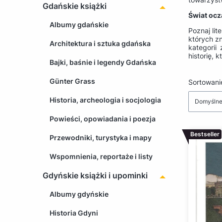
Gdańskie książki
Świat oc
Albumy gdańskie
Poznaj li
których zn
Architektura i sztuka gdańska
kategorii
historię, 
Bajki, baśnie i legendy Gdańska
Günter Grass
Lista 
Sortowani
Historia, archeologia i socjologia
Domyśln
Powieści, opowiadania i poezja
Bestseller
Przewodniki, turystyka i mapy
Wspomnienia, reportaże i listy
Gdyńskie książki i upominki
Albumy gdyńskie
Historia Gdyni