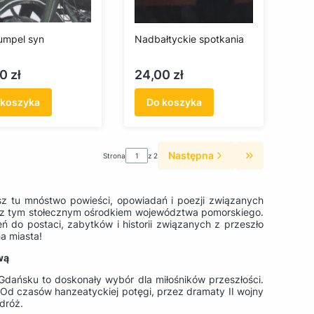
umpel syn
Nadbałtyckie spotkania
a
Cena
0 zł
24,00 zł
 koszyka
Do koszyka
Następna
Strona
z 2
Przejdź do os
esz tu mnóstwo powieści, opowiadań i poezji związanych
 z tym stołecznym ośrodkiem województwa pomorskiego.
ń do postaci, zabytków i historii związanych z przeszło
a miasta!
wą
 Gdańsku to doskonały wybór dla miłośników przeszłości.
. Od czasów hanzeatyckiej potęgi, przez dramaty II wojny
dróż.