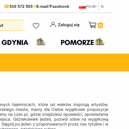
f
☎
✉
516 572 503
E-mail
Facebook
POLSKI
ZŁ
Produkty w koszyku:
Zaloguj się
zł
zonych tajemnicach, które od wieków inspirują artystów,
morskiego miasta, mamy dla Ciebie wyjątkowe propozycje
szamy na czec.pl, gdzie znajdziesz opowieści, opowiadania
ejsca. Gdziekolwiek jesteś, pozwól sobie na wyjątkową
Sięgnij po jeden z proponowanych przez nas tytułów i w
wybranego, gdańskiego autora.