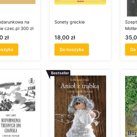
odarunkowa na
Sonety greckie
Szept
w czec.pl 300 zł
Motł
Cena
Cen
0 zł
18,00 zł
35,0
oszyka
Do koszyka
Do
Bestseller