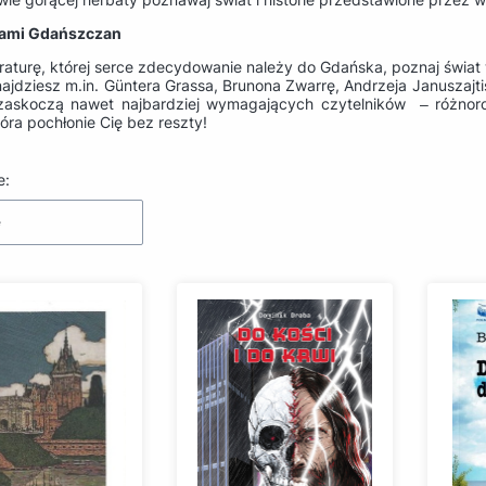
zami Gdańszczan
teraturę, której serce zdecydowanie należy do Gdańska, poznaj świa
ajdziesz m.in. Güntera Grassa, Brunona Zwarrę, Andrzeja Januszajti
 zaskoczą nawet najbardziej wymagających czytelników
‒ różnor
która pochłonie Cię bez reszty!
produktów
e:
e