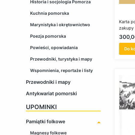
Historia i socjologia Pomorza
Kuchnia pomorska
Karta p
Marynistyka i okrętownictwo
zakupy 
Poezja pomorska
Cena
300,0
Powieści, opowiadania
Do k
Przewodniki, turystyka i mapy
Wspomnienia, reportaże i listy
Przewodniki i mapy
Antykwariat pomorski
UPOMINKI
Pamiątki folkowe
Magnesy folkowe