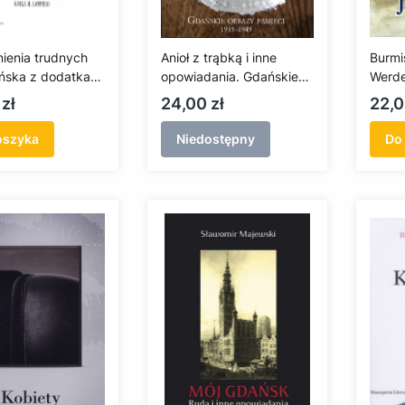
enia trudnych
Anioł z trąbką i inne
Burmi
ńska z dodatkami
opowiadania. Gdańskie
Werd
sami Karla H.
obrazy pamięci 1935-
Cena
Cen
zł
24,00 zł
22,0
go
1945
oszyka
Niedostępny
Do