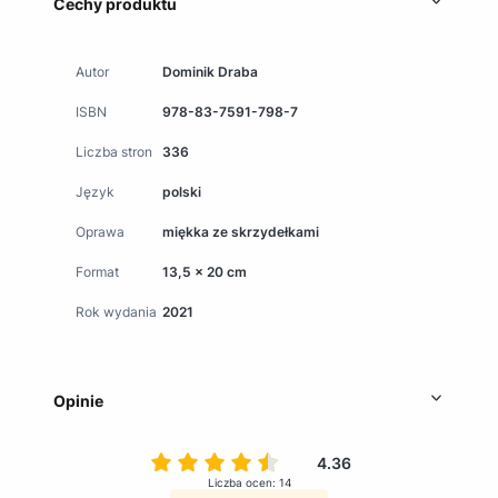
Cechy produktu
Autor
Dominik Draba
ISBN
978-83-7591-798-7
Liczba stron
336
Język
polski
Oprawa
miękka ze skrzydełkami
Format
13,5 x 20 cm
Rok wydania
2021
Opinie
4.36
Liczba ocen: 14