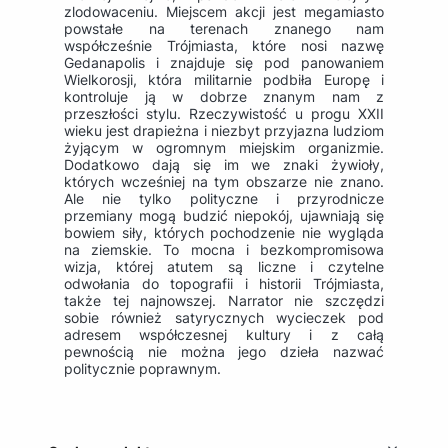
zlodowaceniu. Miejscem akcji jest megamiasto
powstałe na terenach znanego nam
współcześnie Trójmiasta, które nosi nazwę
Gedanapolis i znajduje się pod panowaniem
Wielkorosji, która militarnie podbiła Europę i
kontroluje ją w dobrze znanym nam z
przeszłości stylu. Rzeczywistość u progu XXII
wieku jest drapieżna i niezbyt przyjazna ludziom
żyjącym w ogromnym miejskim organizmie.
Dodatkowo dają się im we znaki żywioły,
których wcześniej na tym obszarze nie znano.
Ale nie tylko polityczne i przyrodnicze
przemiany mogą budzić niepokój, ujawniają się
bowiem siły, których pochodzenie nie wygląda
na ziemskie. To mocna i bezkompromisowa
wizja, której atutem są liczne i czytelne
odwołania do topografii i historii Trójmiasta,
także tej najnowszej. Narrator nie szczędzi
sobie również satyrycznych wycieczek pod
adresem współczesnej kultury i z całą
pewnością nie można jego dzieła nazwać
politycznie poprawnym.