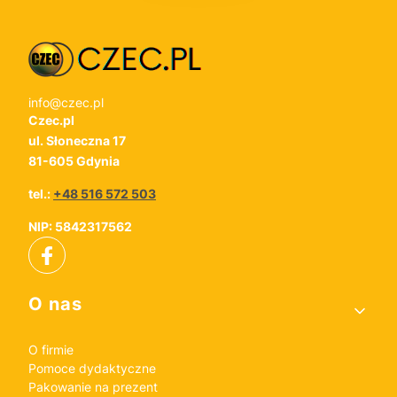
info@czec.pl
Czec.pl
ul. Słoneczna 17
81-605 Gdynia
tel.:
+48 516 572 503
NIP: 5842317562
Linki w stopce
O nas
O firmie
Pomoce dydaktyczne
Pakowanie na prezent