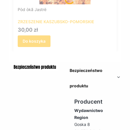
Pòd òkã Jastrë
ZRZESZENIE KASZUBSKO-POMORSKIE
Cena
30,00 zł
Do koszyka
Bezpieczeństwo
produktu
Producent
Wydawnictwo
Region
Goska 8