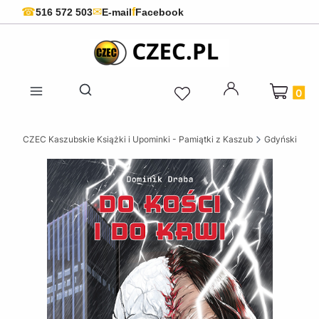
f
☎
✉
516 572 503
E-mail
Facebook
Produkty 
Otwórz wyszukiwarkę
CZEC Kaszubskie Książki i Upominki - Pamiątki z Kaszub
Gdyńskie ksią