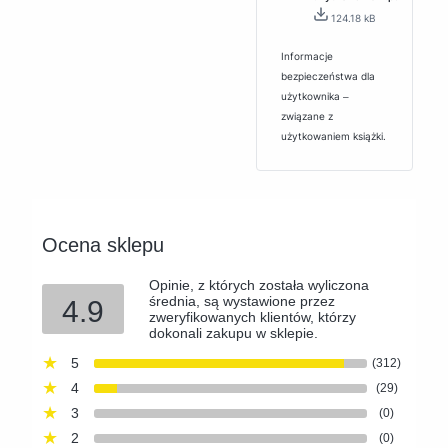
124.18 kB
Informacje
bezpieczeństwa dla
użytkownika ‒
związane z
użytkowaniem książki.
Ocena sklepu
Opinie, z których została wyliczona
średnia, są wystawione przez
4.9
zweryfikowanych klientów, którzy
dokonali zakupu w sklepie.
5
(312)
4
(29)
3
(0)
2
(0)