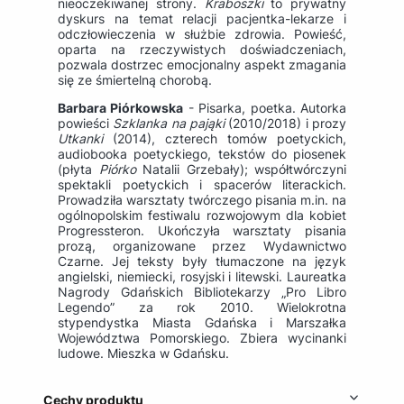
nieoczekiwanej strony.
Kraboszki
to prywatny
dyskurs na temat relacji pacjentka-lekarze i
odczłowieczenia w służbie zdrowia. Powieść,
oparta na rzeczywistych doświadczeniach,
pozwala dostrzec emocjonalny aspekt zmagania
się ze śmiertelną chorobą.
Barbara Piórkowska
- Pisarka, poetka. Autorka
powieści
Szklanka na pająki
(2010/2018) i prozy
Utkanki
(2014), czterech tomów poetyckich,
audiobooka poetyckiego, tekstów do piosenek
(płyta
Piórko
Natalii Grzebały); współtwórczyni
spektakli poetyckich i spacerów literackich.
Prowadziła warsztaty twórczego pisania m.in. na
ogólnopolskim festiwalu rozwojowym dla kobiet
Progressteron. Ukończyła warsztaty pisania
prozą, organizowane przez Wydawnictwo
Czarne. Jej teksty były tłumaczone na język
angielski, niemiecki, rosyjski i litewski. Laureatka
Nagrody Gdańskich Bibliotekarzy „Pro Libro
Legendo” za rok 2010. Wielokrotna
stypendystka Miasta Gdańska i Marszałka
Województwa Pomorskiego. Zbiera wycinanki
ludowe. Mieszka w Gdańsku.
Cechy produktu