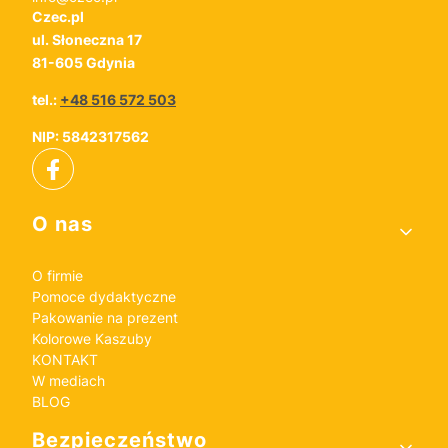
Czec.pl
ul. Słoneczna 17
81-605 Gdynia
tel.:
+48 516 572 503
NIP: 5842317562
Linki w stopce
O nas
O firmie
Pomoce dydaktyczne
Pakowanie na prezent
Kolorowe Kaszuby
KONTAKT
W mediach
BLOG
Bezpieczeństwo