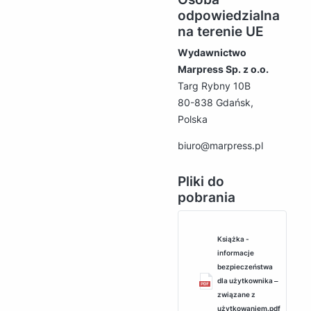
odpowiedzialna
na terenie UE
Wydawnictwo
Marpress Sp. z o.o.
Targ Rybny 10B
80-838 Gdańsk,
Polska
biuro@marpress.pl
Pliki do
pobrania
Książka -
informacje
bezpieczeństwa
dla użytkownika ‒
związane z
użytkowaniem.pdf