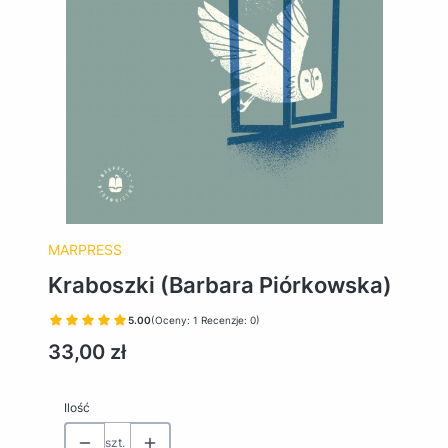
MARPRESS
Kraboszki (Barbara Piórkowska)
5.00
(Oceny: 1 Recenzje: 0)
Cena
33,00 zł
Ilość
szt.