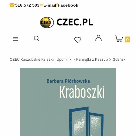
f
☎
✉
516 572 503
E-mail
Facebook
Produkty 
Otwórz wyszukiwarkę
CZEC Kaszubskie Książki i Upominki - Pamiątki z Kaszub
Gdańskie ksi