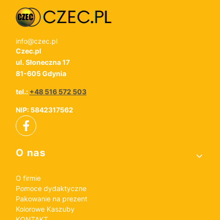
info@czec.pl
Czec.pl
ul. Słoneczna 17
81-605 Gdynia
tel.:
+48 516 572 503
NIP: 5842317562
Linki w stopce
O nas
O firmie
Pomoce dydaktyczne
Pakowanie na prezent
Kolorowe Kaszuby
KONTAKT