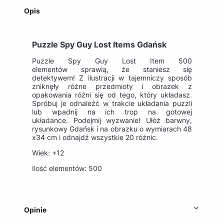
Opis
Puzzle Spy Guy Lost Items Gdańsk
Puzzle Spy Guy Lost Item 500
elementów sprawią, że staniesz się
detektywem! Z ilustracji w tajemniczy sposób
zniknęły różne przedmioty i obrazek z
opakowania różni się od tego, który układasz.
Spróbuj je odnaleźć w trakcie układania puzzli
lub wpadnij na ich trop na gotowej
układance. Podejmij wyzwanie! Ułóż barwny,
rysunkowy Gdańsk i na obrazku o wymiarach 48
x34 cm i odnajdź wszystkie 20 różnic.
Wiek: +12
Ilość elementów: 500
Opinie