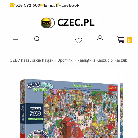
f
☎
✉
516 572 503
E-mail
Facebook
Produkty 
Otwórz wyszukiwarkę
CZEC Kaszubskie Książki i Upominki - Pamiątki z Kaszub
Kaszubskie k