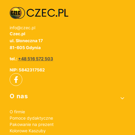
info@czec.pl
Czec.pl
ul. Słoneczna 17
81-605 Gdynia
tel.:
+48 516 572 503
NIP: 5842317562
Linki w stopce
O nas
O firmie
Pomoce dydaktyczne
Pakowanie na prezent
Kolorowe Kaszuby