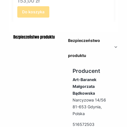
Cena
153,00 zł
Do koszyka
Bezpieczeństwo
produktu
Producent
Art-Baranek
Małgorzata
Bądkowska
Narcyzowa 14/56
81-653 Gdynia,
Polska
516572503