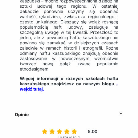
kaszubski – mocno rozpowszechniona dziedzina
sztuki ludowej tego regionu. W ostatniej
dekadzie ponownie uczymy się doceniać
wartość rękodzieła, zwłaszcza regionalnego i
często unikalnego. Cieszący się wciąż rosnącą
popularnością haft ludowy, zasługuje na
szczególną uwagę w tej kwestii. Przeszłość to
jedno, ale z pewnością haftu kaszubskiego nie
powinno się zamykać w dzisiejszych czasach
zaledwie w ramach historii i etnografii. Różne
odmiany haftu kaszubskiego znajdują obecnie
zastosowanie w nowoczesnym wzornictwie
tworząc nową gałąź zwaną popularnie
etnodesignem.
Więcej informacji o różnych szkołach haftu
kaszubskiego znajdziesz na naszym blogu
-
wejdź tutaj.
Opinie
5.00
Liczba ocen: 1