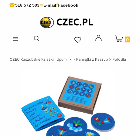
f
☎
✉
516 572 503
E-mail
Facebook
Produkty 
Otwórz wyszukiwarkę
CZEC Kaszubskie Książki i Upominki - Pamiątki z Kaszub
Folk dla dziec