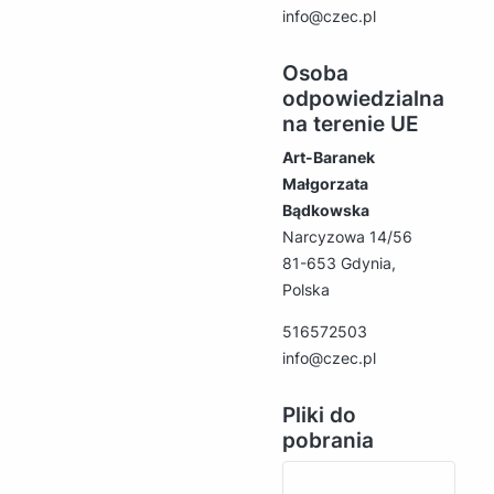
info@czec.pl
Osoba
odpowiedzialna
na terenie UE
Art-Baranek
Małgorzata
Bądkowska
Narcyzowa 14/56
81-653 Gdynia,
Polska
516572503
info@czec.pl
Pliki do
pobrania