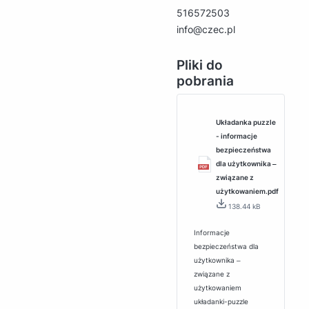
516572503
info@czec.pl
Pliki do
pobrania
Układanka puzzle
- informacje
bezpieczeństwa
dla użytkownika ‒
związane z
użytkowaniem.pdf
138.44 kB
Informacje
bezpieczeństwa dla
użytkownika ‒
związane z
użytkowaniem
układanki-puzzle