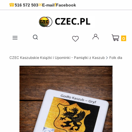
f
☎
✉
516 572 503
E-mail
Facebook
Produkty 
Otwórz wyszukiwarkę
CZEC Kaszubskie Książki i Upominki - Pamiątki z Kaszub
Folk dla dziec