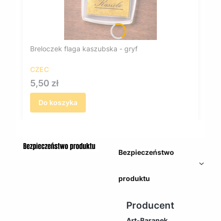
Breloczek flaga kaszubska - gryf
CZEC
Cena
5,50 zł
Do koszyka
Bezpieczeństwo
produktu
Producent
Art-Baranek