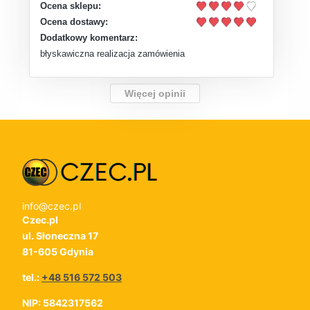
Ocena sklepu:
Ocena dostawy:
Dodatkowy komentarz:
błyskawiczna realizacja zamówienia
Więcej opinii
info@czec.pl
Czec.pl
ul. Słoneczna 17
81-605 Gdynia
tel.:
+48 516 572 503
NIP: 5842317562