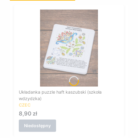
Układanka puzzle haft kaszubski (szkoła
wdzydzka)
CZEC
Cena
8,90 zł
Niedostępny