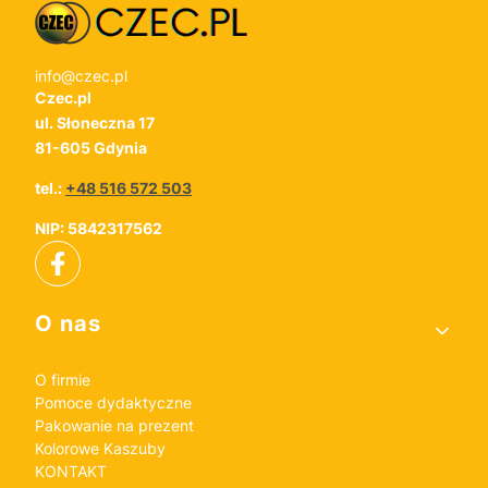
info@czec.pl
Czec.pl
ul. Słoneczna 17
81-605 Gdynia
tel.:
+48 516 572 503
NIP: 5842317562
Linki w stopce
O nas
O firmie
Pomoce dydaktyczne
Pakowanie na prezent
Kolorowe Kaszuby
KONTAKT