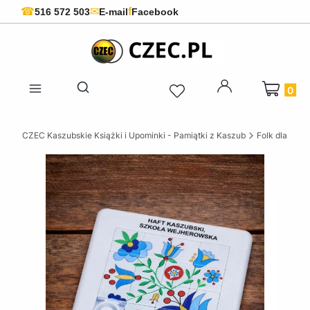
f
☎
✉
516 572 503
E-mail
Facebook
Produkty 
Otwórz wyszukiwarkę
CZEC Kaszubskie Książki i Upominki - Pamiątki z Kaszub
Folk dla dziec