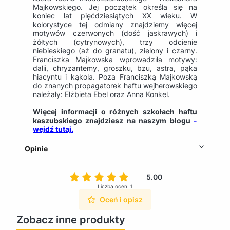
Majkowskiego. Jej początek określa się na
koniec lat pięćdziesiątych XX wieku. W
kolorystyce tej odmiany znajdziemy więcej
motywów czerwonych (dość jaskrawych) i
żółtych (cytrynowych), trzy odcienie
niebieskiego (aż do granatu), zielony i czarny.
Franciszka Majkowska wprowadziła motywy:
dalii, chryzantemy, groszku, bzu, astra, pąka
hiacyntu i kąkola. Poza Franciszką Majkowską
do znanych propagatorek haftu wejherowskiego
należały: Elżbieta Ebel oraz Anna Konkel.
Więcej informacji o różnych szkołach haftu
kaszubskiego znajdziesz na naszym blogu
-
wejdź tutaj.
Opinie
5.00
Liczba ocen: 1
Oceń i opisz
Zobacz inne produkty