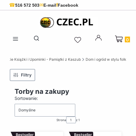
f
☎
✉
516 572 503
E-mail
Facebook
Produkty 
Otwórz wyszukiwarkę
ubskie Książki i Upominki - Pamiątki z Kaszub
Dom i ogród w stylu folk
Filtry
Torby na zakupy
Lista produktów
Sortowanie:
Domyślne
Strona
z 1
Bestseller
Bestseller