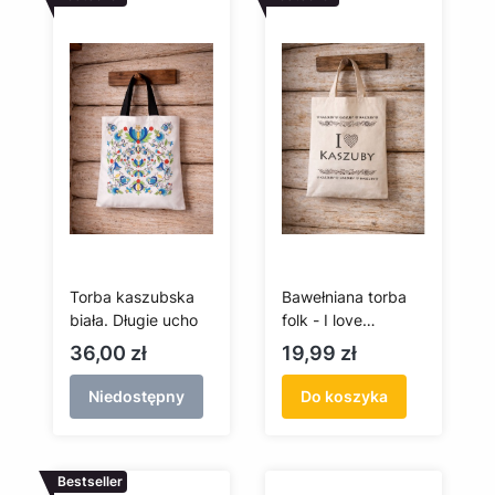
Torba kaszubska
Bawełniana torba
biała. Długie ucho
folk - I love
Kaszuby - krótka
Cena
Cena
36,00 zł
19,99 zł
rączka
Niedostępny
Do koszyka
Bestseller