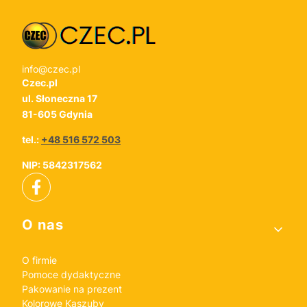
info@czec.pl
Czec.pl
ul. Słoneczna 17
81-605 Gdynia
tel.:
+48 516 572 503
NIP: 5842317562
Linki w stopce
O nas
O firmie
Pomoce dydaktyczne
Pakowanie na prezent
Kolorowe Kaszuby