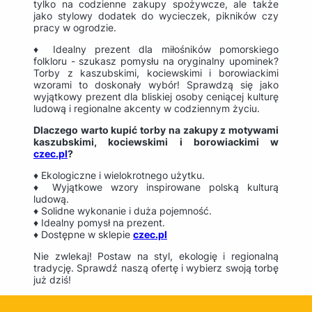
tylko na codzienne zakupy spożywcze, ale także
jako stylowy dodatek do wycieczek, pikników czy
pracy w ogrodzie.
♦ Idealny prezent dla miłośników pomorskiego
folkloru - szukasz pomysłu na oryginalny upominek?
Torby z kaszubskimi, kociewskimi i borowiackimi
wzorami to doskonały wybór! Sprawdzą się jako
wyjątkowy prezent dla bliskiej osoby ceniącej kulturę
ludową i regionalne akcenty w codziennym życiu.
Dlaczego warto kupić torby na zakupy z motywami
kaszubskimi, kociewskimi i borowiackimi w
czec.pl
?
♦ Ekologiczne i wielokrotnego użytku.
♦ Wyjątkowe wzory inspirowane polską kulturą
ludową.
♦ Solidne wykonanie i duża pojemność.
♦ Idealny pomysł na prezent.
♦ Dostępne w sklepie
czec.pl
Nie zwlekaj! Postaw na styl, ekologię i regionalną
tradycję. Sprawdź naszą ofertę i wybierz swoją torbę
już dziś!