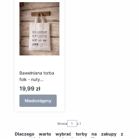
Bawełniana torba
folk - nuty
kaszubskie - krótka
Cena
19,99 zł
rączka
Niedostępny
Strona
z 1
Dlaczego warto wybrać torby na zakupy z