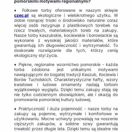
pomorskimi motywami regionalnymi?
♦ Folkowe torby oferowane w naszym sklepie
czec.pl
są ekologiczne i wielokrotnego użytku. W
dobie rosnącej troski o środowisko naturalne coraz
więcej osób rezygnuje z plastikowych torebek na
rzecz trwałych, materiałowych toreb na zakupy.
Nasze torby kaszubskie, kociewskie i borowiackie są
wykonane z wysokiej jakości materiałów, które
gwarantują ich długowieczność i wytrzymałość. To
doskonałe rozwiązanie dla tych, którzy cenią
ekologiczny styl życia.
♦ Piękne, regionalne wzornictwo pomorskie - każda
torba zdobiona jest unikalnymi motywami
nawiązującymi do bogatej tradycji Kaszub, Kociewia i
Borów Tucholskich. Charakterystyczne hafty, wzory
kwiatowe i ludowe ornamenty nadają torbom
wyjątkowego wyglądu. Dzięki temu zakupy stają się
nie tylko codziennym obowiązkiem, ale i okazją do
promowania pomorskiej kultury ludowej.
♦ Praktyczność i duża pojemność - nasze torby na
zakupy są pojemne, wytrzymałe i komfortowe w
użytkowaniu. Mocne uchwyty pozwalają na noszenie
cięższych zakupów, a solidne szwy gwarantują
trwałość przez długie lata. Dzięki temu są idealne nie