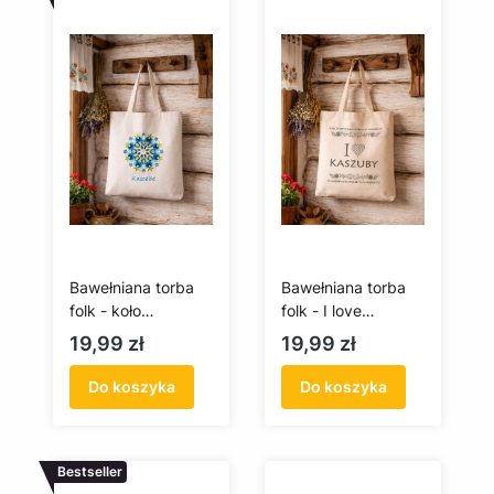
Bawełniana torba
Bawełniana torba
folk - koło
folk - I love
kaszubskie - długa
Kaszuby - długa
Cena
Cena
19,99 zł
19,99 zł
rączka
rączka
Do koszyka
Do koszyka
Bestseller