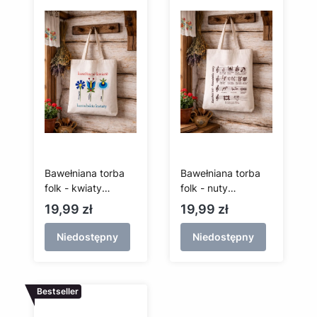
Bawełniana torba
Bawełniana torba
folk - kwiaty
folk - nuty
kaszubskie - długa
kaszubskie - długa
Cena
Cena
19,99 zł
19,99 zł
rączka
rączka
Niedostępny
Niedostępny
Bestseller