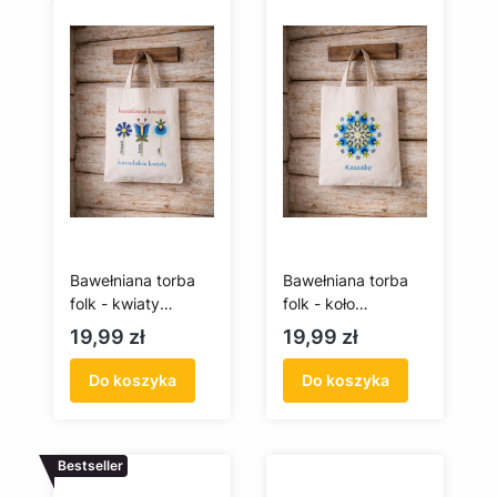
Bawełniana torba
Bawełniana torba
folk - kwiaty
folk - koło
kaszubskie -
kaszubskie - krótka
Cena
Cena
19,99 zł
19,99 zł
krótkie ucho
rączka
Do koszyka
Do koszyka
Bestseller