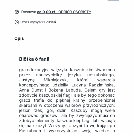
Dostawa
od 0,00 zł
- ODBIÓR OSOBISTY
Czas wysyłki:
1 dzień
Opis
Biôtka ò fanã
gra edukacyjna w języku kaszubskim stworzona
przez nauczycielkę języka kaszubskiego,
Justynę Mikołajczyk, której wsparcia
koncepcyjnego udzieliły Lucyna Radzimińska,
Anna Dunst i Bożena Labuda. Celem gry jest
zdobycie kaszubskiej flagi, ale by tego dokonać
gracz trafia do pięknej krainy przepełnionej
skarbami w otoczeniu walorów przyrodniczych:
jezior, rzek, gór, dolin. Kaszuby mogą wiele
ofiarować graczowi, ale by zwyciężyć musi on
zdobyć elementy kaszubskiej flagi lub wspiąć
się na szczyt Wieżycy. Uczyni to wędrując po
Kaszubach i wykorzystując swoją wiedzę o