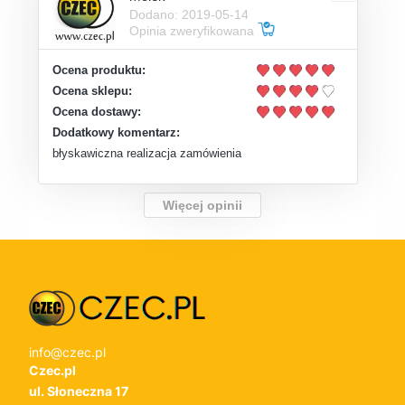
Dodano: 2019-05-14
Opinia zweryfikowana
Ocena produktu:
Ocena sklepu:
Ocena dostawy:
Dodatkowy komentarz:
błyskawiczna realizacja zamówienia
Więcej opinii
info@czec.pl
Czec.pl
ul. Słoneczna 17