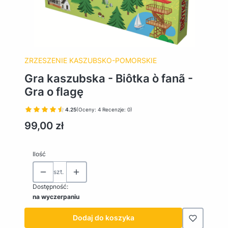
ZRZESZENIE KASZUBSKO-POMORSKIE
Gra kaszubska - Biôtka ò fanã -
Gra o flagę
4.25
(Oceny: 4 Recenzje: 0)
Cena
99,00 zł
Ilość
szt.
Dostępność:
na wyczerpaniu
Dodaj do koszyka