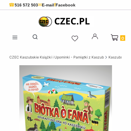
f
☎
✉
516 572 503
E-mail
Facebook
Produkty 
Otwórz wyszukiwarkę
CZEC Kaszubskie Książki i Upominki - Pamiątki z Kaszub
Kaszubskie k