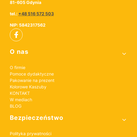
81-605 Gdynia
tel.:
+48 516 572 503
NIP: 5842317562
Linki w stopce
O nas
O firmie
Pomoce dydaktyczne
Pakowanie na prezent
Kolorowe Kaszuby
KONTAKT
W mediach
BLOG
Bezpieczeństwo
Polityka prywatności