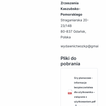
Zrzeszenia
Kaszubsko-
Pomorskiego
Straganiarska 20-
23/14B
80-837 Gdańsk,
Polska
wydawnictwozkp@gmail.co
Pliki do
pobrania
Gry planszowe -
informacje
bezpieczeństwa
dla użytkownika ‒
związane z
użytkowaniem.pdf