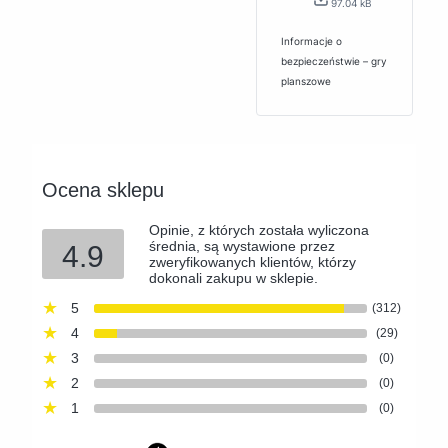
97.04 kB
Informacje o
bezpieczeństwie – gry
planszowe
Ocena sklepu
Opinie, z których została wyliczona
średnia, są wystawione przez
4.9
zweryfikowanych klientów, którzy
dokonali zakupu w sklepie.
5
(312)
4
(29)
3
(0)
2
(0)
1
(0)