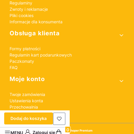
Regulaminy
Zwroty i reklamacje
Pliki cookies
Informacje dla konsumenta
Obsługa klienta
Formy płatności
Regulamin kart podarunkowych
Paczkomaty
FAQ
Moje konto
Twoje zamówienia
Ustawienia konta
Przechowalnia
Dodaj do koszyka
Sklep internetowy
Shoper Premium
Produkty w koszyku: 0. Zobacz szczeg
Zaloguj się
MENU