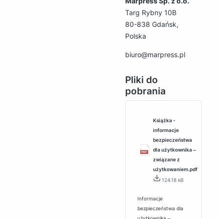
Marpress Sp. z o.o.
Targ Rybny 10B
80-838 Gdańsk,
Polska
biuro@marpress.pl
Pliki do
pobrania
Książka -
informacje
bezpieczeństwa
dla użytkownika ‒
związane z
użytkowaniem.pdf
124.18 kB
Informacje
bezpieczeństwa dla
użytkownika ‒