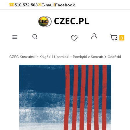
f
☎
✉
516 572 503
E-mail
Facebook
Produkty 
Otwórz wyszukiwarkę
CZEC Kaszubskie Książki i Upominki - Pamiątki z Kaszub
Gdańskie ksi