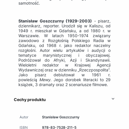
samotność.
Stanisław Goszczurny (1929-2003)
- pisarz,
dziennikarz, reporter. Urodził się w Kaliszu, od
1949 r. mieszkał w Gdańsku, a od 1980 r. w
Warszawie. W latach 1950-1974 związany
zawodowo z Rozgłośnią Polskiego Radia w
Gdańsku, od 1968 r. jako redaktor naczelny
rozgłośni. Autor wielu artykułów i audycji o
tematyce marynistycznej i obyczajowej.
Podróżował do Afryki, Azji i Skandynawii.
Wieloletni redaktor w Krajowej Agencji
Wydawniczej oraz w dzienniku „Rzeczpospolita”.
Jako pisarz debiutował w 1961 r.
powieścią
Mewy
. Jego dorobek literacki to 29
książek, 3 dramaty oraz 2 scenariusze filmowe.
Cechy produktu
Autor
Stanisław Goszczurny
ISBN
978-83-7528-211-5