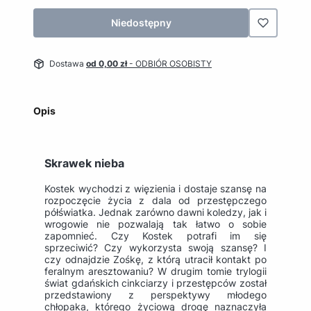
Niedostępny
Dostawa
od 0,00 zł
- ODBIÓR OSOBISTY
Opis
Skrawek nieba
Kostek wychodzi z więzienia i dostaje szansę na
rozpoczęcie życia z dala od przestępczego
półświatka. Jednak zarówno dawni koledzy, jak i
wrogowie nie pozwalają tak łatwo o sobie
zapomnieć. Czy Kostek potrafi im się
sprzeciwić? Czy wykorzysta swoją szansę? I
czy odnajdzie Zośkę, z którą utracił kontakt po
feralnym aresztowaniu? W drugim tomie trylogii
świat gdańskich cinkciarzy i przestępców został
przedstawiony z perspektywy młodego
chłopaka, którego życiową drogę naznaczyła