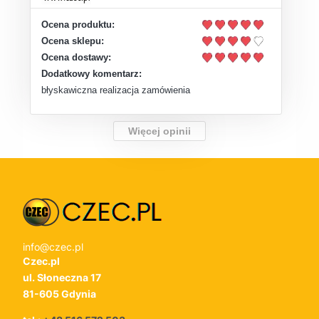
Ocena produktu:
Ocena sklepu:
Ocena dostawy:
Dodatkowy komentarz:
błyskawiczna realizacja zamówienia
Więcej opinii
info@czec.pl
Czec.pl
ul. Słoneczna 17
81-605 Gdynia