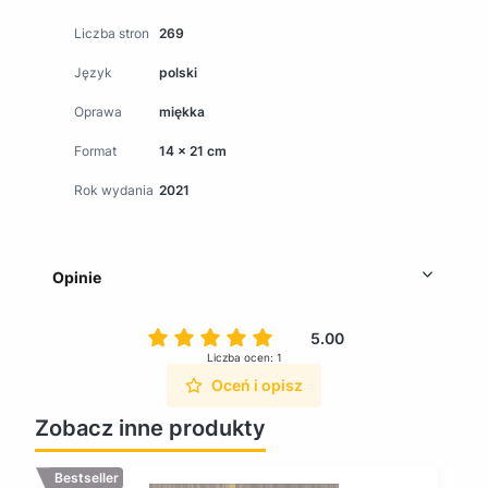
Liczba stron
269
Język
polski
Oprawa
miękka
Format
14 x 21 cm
Rok wydania
2021
Opinie
5.00
Liczba ocen: 1
Oceń i opisz
Zobacz inne produkty
Bestseller