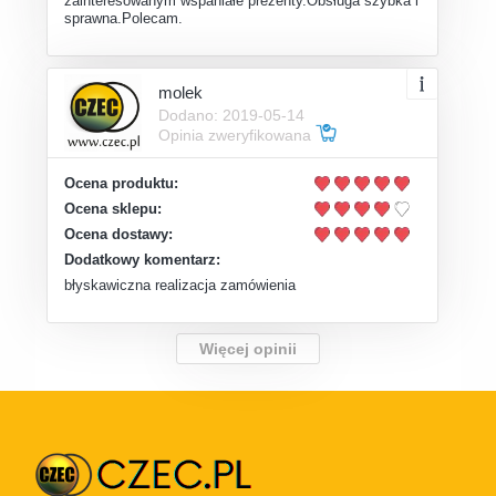
zainteresowanym wspaniałe prezenty.Obsługa szybka i
sprawna.Polecam.
molek
Dodano: 2019-05-14
Opinia zweryfikowana
Ocena produktu:
Ocena sklepu:
Ocena dostawy:
Dodatkowy komentarz:
błyskawiczna realizacja zamówienia
Więcej opinii