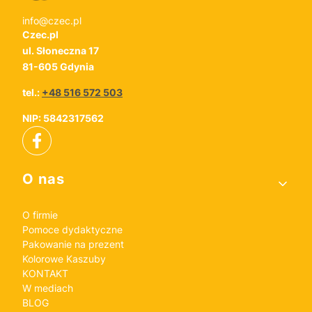
info@czec.pl
Czec.pl
ul. Słoneczna 17
81-605 Gdynia
tel.:
+48 516 572 503
NIP: 5842317562
Linki w stopce
O nas
O firmie
Pomoce dydaktyczne
Pakowanie na prezent
Kolorowe Kaszuby
KONTAKT
W mediach
BLOG