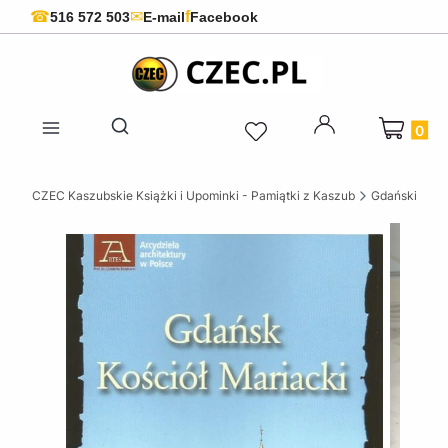
f
☎
✉
516 572 503
E-mail
Facebook
Produkty 
Otwórz wyszukiwarkę
CZEC Kaszubskie Książki i Upominki - Pamiątki z Kaszub
Gdańskie ksi