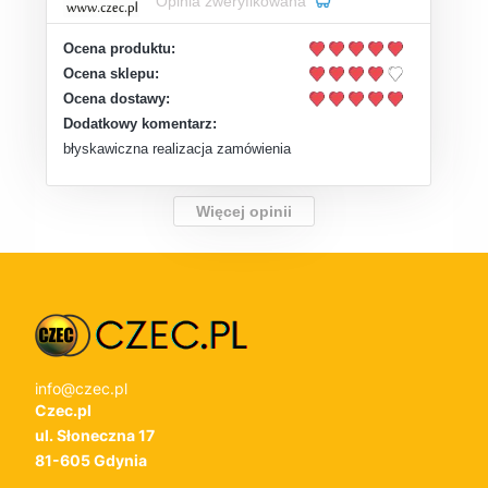
Opinia zweryfikowana
Ocena produktu:
Ocena sklepu:
Ocena dostawy:
Dodatkowy komentarz:
błyskawiczna realizacja zamówienia
Więcej opinii
info@czec.pl
Czec.pl
ul. Słoneczna 17
81-605 Gdynia