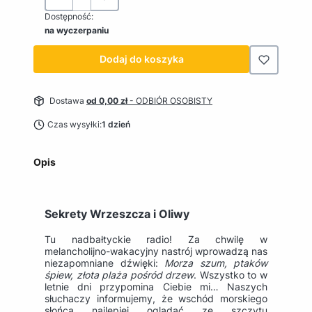
Dostępność:
na wyczerpaniu
Dodaj do koszyka
Dostawa
od 0,00 zł
- ODBIÓR OSOBISTY
Czas wysyłki:
1 dzień
Opis
Sekrety Wrzeszcza i Oliwy
Tu nadbałtyckie radio! Za chwilę w
melancholijno-wakacyjny nastrój wprowadzą nas
niezapomniane dźwięki:
Morza szum, ptaków
śpiew, złota plaża pośród drzew
. Wszystko to w
letnie dni przypomina Ciebie mi… Naszych
słuchaczy informujemy, że wschód morskiego
słońca najlepiej oglądać ze szczytu