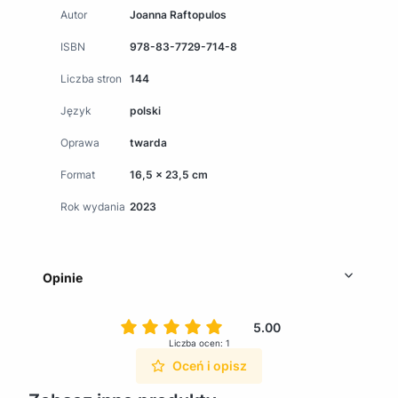
Autor
Joanna Raftopulos
ISBN
978-83-7729-714-8
Liczba stron
144
Język
polski
Oprawa
twarda
Format
16,5 x 23,5 cm
Rok wydania
2023
Opinie
5.00
Liczba ocen: 1
Oceń i opisz