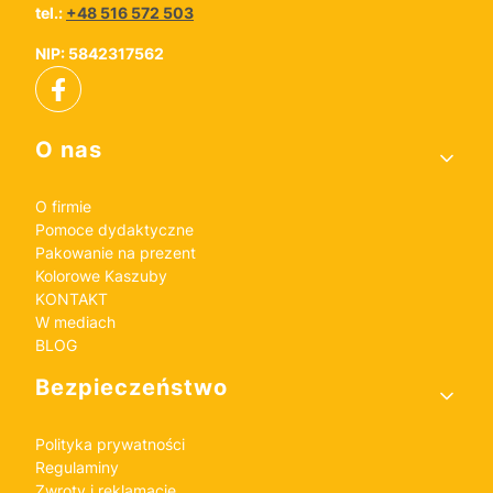
tel.:
+48 516 572 503
NIP: 5842317562
Linki w stopce
O nas
O firmie
Pomoce dydaktyczne
Pakowanie na prezent
Kolorowe Kaszuby
KONTAKT
W mediach
BLOG
Bezpieczeństwo
Polityka prywatności
Regulaminy
Zwroty i reklamacje