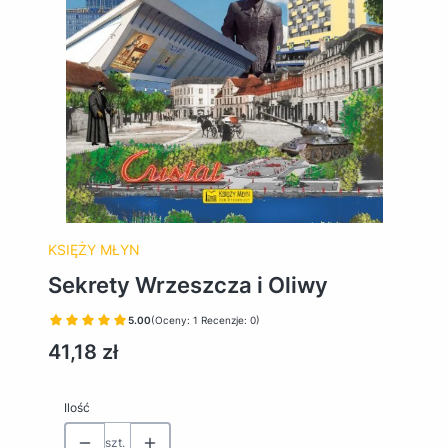
KSIĘŻY MŁYN
Sekrety Wrzeszcza i Oliwy
5.00
(Oceny: 1 Recenzje: 0)
Cena
41,18 zł
Ilość
szt.