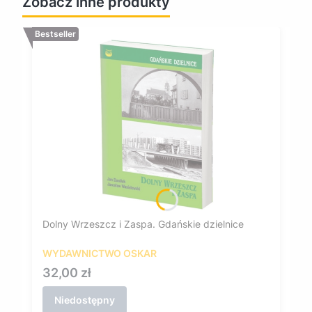
Zobacz inne produkty
Bestseller
Dolny Wrzeszcz i Zaspa. Gdańskie dzielnice
WYDAWNICTWO OSKAR
Cena
32,00 zł
Niedostępny