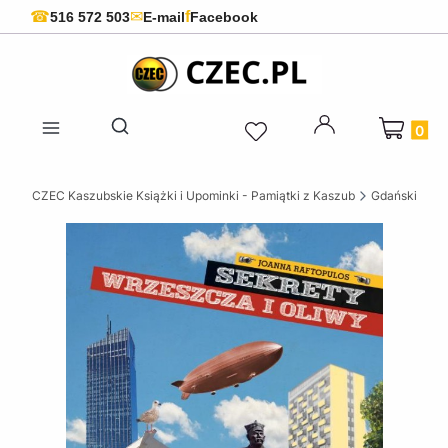
f
☎
✉
516 572 503
E-mail
Facebook
Produkty 
Otwórz wyszukiwarkę
CZEC Kaszubskie Książki i Upominki - Pamiątki z Kaszub
Gdańskie ksi