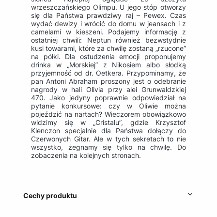
wrzeszczańskiego Olimpu. U jego stóp otworzy
się dla Państwa prawdziwy raj – Pewex. Czas
wydać dewizy i wrócić do domu w jeansach i z
camelami w kieszeni. Podajemy informację z
ostatniej chwili: Neptun również bezwstydnie
kusi towarami, które za chwilę zostaną „rzucone”
na półki. Dla ostudzenia emocji proponujemy
drinka w „Morskiej” z Nikosiem albo słodką
przyjemność od dr. Oetkera. Przypominamy, że
pan Antoni Abraham proszony jest o odebranie
nagrody w hali Olivia przy alei Grunwaldzkiej
470. Jako jedyny poprawnie odpowiedział na
pytanie konkursowe: czy w Oliwie można
pojeździć na nartach? Wieczorem obowiązkowo
widzimy się w „Cristalu”, gdzie Krzysztof
Klenczon specjalnie dla Państwa dołączy do
Czerwonych Gitar. Ale w tych sekretach to nie
wszystko, żegnamy się tylko na chwilę. Do
zobaczenia na kolejnych stronach.
Cechy produktu