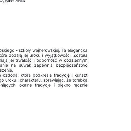
wysyłki:
1 dzień
skiego - szkoły wejherowskiej. Ta elegancka
re dodają jej uroku i wyjątkowości. Została
niają jej trwałość i odporność w codziennym
kanie na suwak zapewnia bezpieczeństwo
szenie.
a ozdoba, która podkreśla tradycję i kunszt
o uroku i charakteru, sprawiając, że torebka
iących lokalne tradycje i piękno ręcznie