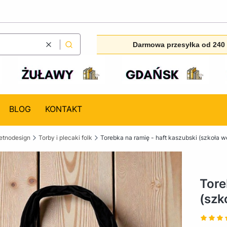
Darmowa przesyłka od 240 
Wyczyść
Szukaj
BLOG
KONTAKT
etnodesign
Torby i plecaki folk
Torebka na ramię - haft kaszubski (szkoła 
Tore
(szk