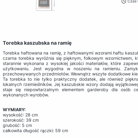
Czas 
Torebka kaszubska na ramię
Torebka haftowana na ramię, z haftowanymi wzorami haftu kaszub
czarna torebka wyróżnia się pięknym, folkowym wzornictwem, któ
starannie wykonana z wysokiej jakości materiałów, które zapew
użytkowaniu. Jest wygodna w noszeniu na ramieniu. Zamy
przechowywanych przedmiotów. Wewnątrz wszyte dodatkowe kie
Ta torebka to nie tylko praktyczny dodatek, ale również piękn
lokalnych rzemieślników. Jej kaszubskie wzory dodają wyjątkoweg
staje się niepowtarzalnym elementem garderoby dla osób cen
wykonanych wyrobów.
WYMIARY:
wysokość: 28 cm
szerokość: 39 cm
grubość: 5 cm
całkowita długość rączki: 59 cm