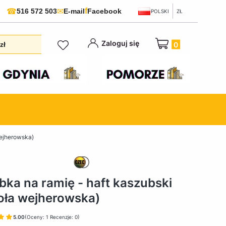
f
☎
✉
516 572 503
E-mail
Facebook
POLSKI
ZŁ
Produkty w koszyku:
Zaloguj się
zł
wejherowska)
bka na ramię - haft kaszubski
oła wejherowska)
5.00
(Oceny: 1 Recenzje: 0)