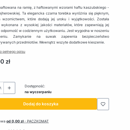
haftowana na ramię, z haftowanymi wzorami haftu kaszubskiego -
ejherowskiej. Ta elegancka czarna torebka wyróżnia się pięknym,
 wzornictwem, które dodają jej uroku i wyjątkowości. Została
e wykonana z wysokiej jakości materiałów, które zapewniają jej
 i odporność w codziennym użytkowaniu. Jest wygodna w noszeniu
ieniu. Zamykanie na suwak zapewnia bezpieczeństwo
ywanych przedmiotów. Wewnątrz wszyte dodatkowe kieszenie.
o pełnego opisu
0 zł
Dostępność:
t.
na wyczerpaniu
Dodaj do koszyka
awa
od 0,00 zł
- PACZKOMAT