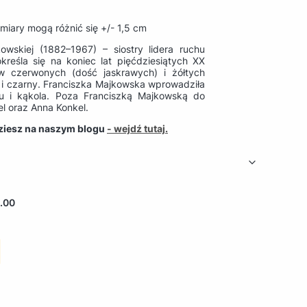
miary mogą różnić się +/- 1,5 cm
owskiej (1882–1967) – siostry lidera ruchu
reśla się na koniec lat pięćdziesiątych XX
w czerwonych (dość jaskrawych) i żółtych
ny i czarny. Franciszka Majkowska wprowadziła
tu i kąkola. Poza Franciszką Majkowską do
l oraz Anna Konkel.
dziesz na naszym blogu
- wejdź tutaj.
.00