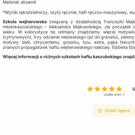
Materiał: aksamit
*Wyrób rękodzielniczy, szyty ręcznie, haft ręczno-maszynowy, wy
Szkoła wejherowska
związaną z działalnością Franciszki Majk
młodokaszubskiego – Aleksandra Majkowskiego. Jej początek ok
wieku. W kolorystyce tej odmiany znajdziemy więcej motywó
(cytrynowych), trzy odcienie niebieskiego (aż do granatu), zielo
motywy: dalii, chryzantemy, groszku, bzu, astra, pąka hiacyn
znanych propagatorek haftu wejherowskiego należały: Elżbieta Ebe
Więcej informacji o różnych szkołach haftu kaszubskiego znaj
5
Liczba ocen: 1
Oceń i opisz