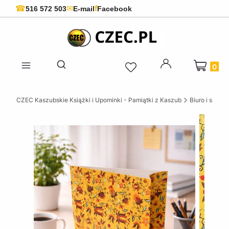
f
☎
✉
516 572 503
E-mail
Facebook
Produkty 
Otwórz wyszukiwarkę
CZEC Kaszubskie Książki i Upominki - Pamiątki z Kaszub
Biuro i szkoła