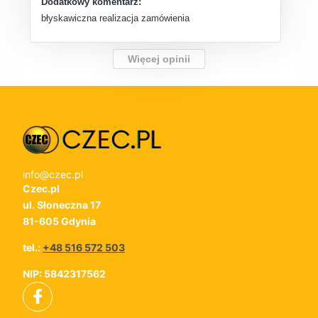
Dodatkowy komentarz:
błyskawiczna realizacja zamówienia
Więcej opinii
info@czec.pl
Czec.pl
ul. Słoneczna 17
81-605 Gdynia
tel.:
+48 516 572 503
NIP: 5842317562