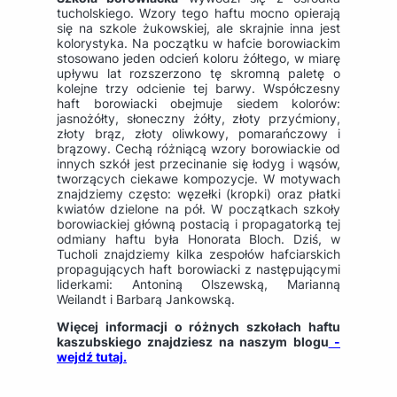
tucholskiego. Wzory tego haftu mocno opierają
się na szkole żukowskiej, ale skrajnie inna jest
kolorystyka. Na początku w hafcie borowiackim
stosowano jeden odcień koloru żółtego, w miarę
upływu lat rozszerzono tę skromną paletę o
kolejne trzy odcienie tej barwy. Współczesny
haft borowiacki obejmuje siedem kolorów:
jasnożółty, słoneczny żółty, złoty przyćmiony,
złoty brąz, złoty oliwkowy, pomarańczowy i
brązowy. Cechą różniącą wzory borowiackie od
innych szkół jest przecinanie się łodyg i wąsów,
tworzących ciekawe kompozycje. W motywach
znajdziemy często: węzełki (kropki) oraz płatki
kwiatów dzielone na pół. W początkach szkoły
borowiackiej główną postacią i propagatorką tej
odmiany haftu była Honorata Bloch. Dziś, w
Tucholi znajdziemy kilka zespołów hafciarskich
propagujących haft borowiacki z następującymi
liderkami: Antoniną Olszewską, Marianną
Weilandt i Barbarą Jankowską.
Więcej informacji o różnych szkołach haftu
kaszubskiego znajdziesz na naszym blogu
-
wejdź tutaj.