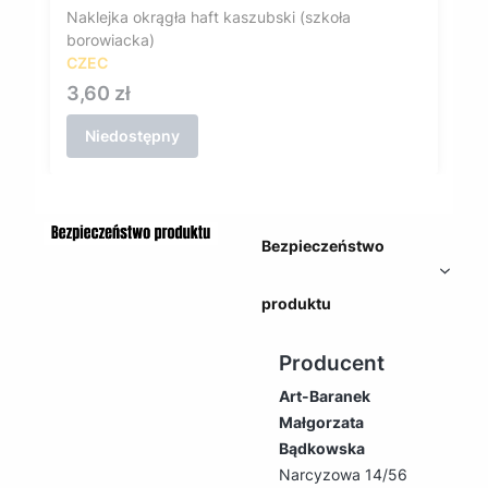
Naklejka okrągła haft kaszubski (szkoła
borowiacka)
CZEC
Cena
3,60 zł
Niedostępny
Bezpieczeństwo
produktu
Producent
Art-Baranek
Małgorzata
Bądkowska
Narcyzowa 14/56