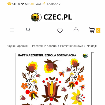
f
☎
✉
516 572 503
E-mail
Facebook
Produkty 
Otwórz wyszukiwarkę
ie Książki i Upominki - Pamiątki z Kaszub
Pamiątki folkowe
Naklejki