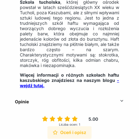
Szkoła tucholska
, której główny ośrodek
powstał w latach sześćdziesiątych XX wieku w
Tucholi, poza Kaszubami, ale z silnymi wpływami
sztuki ludowej tego regionu. Jest to jedna z
trudniejszych szkół haftu wymagająca od
tworzących dobrego wyczucia i rozłożenia
palety barw, która obejmuje co najmniej
jedenaście kolorów od złota do bursztynu. Haft
tucholski znajdziemy na płótnie białym, ale także
bardzo często – na szarym.
Charakterystycznymi motywami są: stokrotka,
storczyk, róg obfitości, kilka odmian chabru,
makówka i niezapominajka.
Więcej informacji o różnych szkołach haftu
kaszubskiego znajdziesz na naszym blogu
-
wejdź tutaj.
Opinie
5.00
Liczba ocen: 1
Oceń i opisz