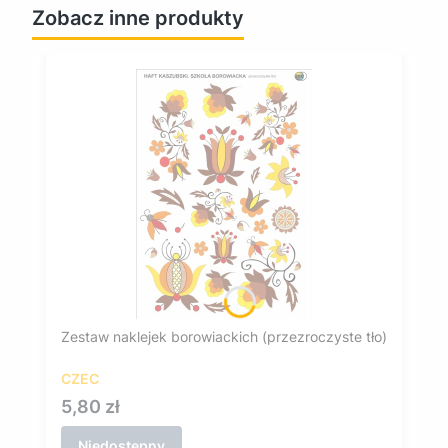
Zobacz inne produkty
Zestaw naklejek borowiackich (przezroczyste tło)
CZEC
Cena
5,80 zł
Niedostępny