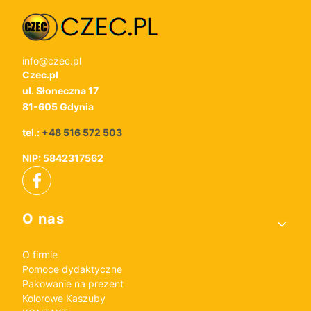
info@czec.pl
Czec.pl
ul. Słoneczna 17
81-605 Gdynia
tel.:
+48 516 572 503
NIP: 5842317562
Linki w stopce
O nas
O firmie
Pomoce dydaktyczne
Pakowanie na prezent
Kolorowe Kaszuby