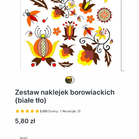
Zestaw naklejek borowiackich
(białe tło)
5.00
(Oceny: 1 Recenzje: 0)
Cena
5,80 zł
Ilość