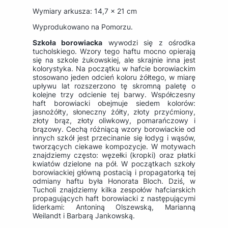
Wymiary arkusza: 14,7 x 21 cm
Wyprodukowano na Pomorzu.
Szkoła borowiacka
wywodzi się z ośrodka
tucholskiego. Wzory tego haftu mocno opierają
się na szkole żukowskiej, ale skrajnie inna jest
kolorystyka. Na początku w hafcie borowiackim
stosowano jeden odcień koloru żółtego, w miarę
upływu lat rozszerzono tę skromną paletę o
kolejne trzy odcienie tej barwy. Współczesny
haft borowiacki obejmuje siedem kolorów:
jasnożółty, słoneczny żółty, złoty przyćmiony,
złoty brąz, złoty oliwkowy, pomarańczowy i
brązowy. Cechą różniącą wzory borowiackie od
innych szkół jest przecinanie się łodyg i wąsów,
tworzących ciekawe kompozycje. W motywach
znajdziemy często: węzełki (kropki) oraz płatki
kwiatów dzielone na pół. W początkach szkoły
borowiackiej główną postacią i propagatorką tej
odmiany haftu była Honorata Bloch. Dziś, w
Tucholi znajdziemy kilka zespołów hafciarskich
propagujących haft borowiacki z następującymi
liderkami: Antoniną Olszewską, Marianną
Weilandt i Barbarą Jankowską.