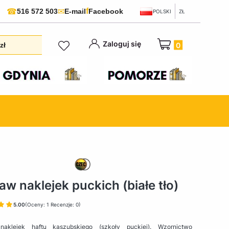
f
☎
✉
516 572 503
E-mail
Facebook
POLSKI
ZŁ
Produkty w koszyku:
Zaloguj się
zł
aw naklejek puckich (białe tło)
5.00
(Oceny: 1 Recenzje: 0)
naklejek haftu kaszubskiego (szkoły puckiej). Wzornictwo