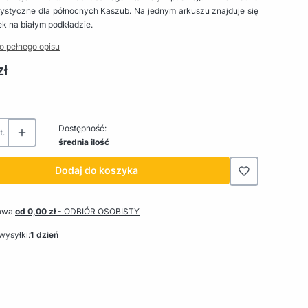
rystyczne dla północnych Kaszub. Na jednym arkuszu znajduje się
ek na białym podkładzie.
o pełnego opisu
zł
Dostępność:
t.
średnia ilość
Dodaj do koszyka
awa
od 0,00 zł
- ODBIÓR OSOBISTY
wysyłki:
1 dzień