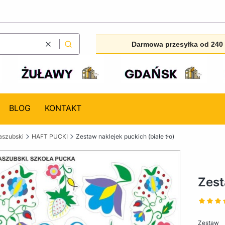
Darmowa przesyłka od 240 
Wyczyść
Szukaj
BLOG
KONTAKT
aszubski
HAFT PUCKI
Zestaw naklejek puckich (białe tło)
Zest
Zestaw 