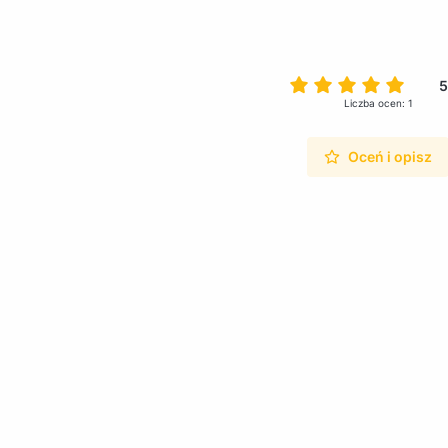
5
Liczba ocen: 1
Oceń i opisz