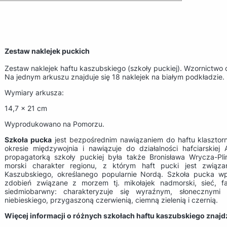
Zestaw naklejek puckich
Zestaw naklejek haftu kaszubskiego (szkoły puckiej). Wzornictwo
Na jednym arkuszu znajduje się 18 naklejek na białym podkładzie.
Wymiary arkusza:
14,7 x 21 cm
Wyprodukowano na Pomorzu.
Szkoła pucka
jest bezpośrednim nawiązaniem do haftu klaszto
okresie międzywojnia i nawiązuje do działalności hafciarskiej
propagatorką szkoły puckiej była także Bronisława Wrycza-Pl
morski charakter regionu, z którym haft pucki jest związa
Kaszubskiego, określanego popularnie Nordą. Szkoła pucka w
zdobień związane z morzem tj. mikołajek nadmorski, sieć, f
siedmiobarwny: charakteryzuje się wyraźnym, słonecznymi 
niebieskiego, przygaszoną czerwienią, ciemną zielenią i czernią.
Więcej informacji o różnych szkołach haftu kaszubskiego znaj