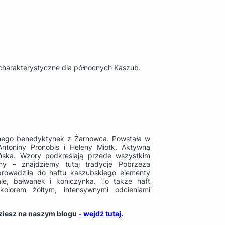
 charakterystyczne dla północnych Kaszub.
rnego benedyktynek z Żarnowca. Powstała w
 Antoniny Pronobis i Heleny Miotk. Aktywną
ińska. Wzory podkreślają przede wszystkim
ny – znajdziemy tutaj tradycję Pobrzeża
prowadziła do haftu kaszubskiego elementy
ale, bałwanek i koniczynka. To także haft
kolorem żółtym, intensywnymi odcieniami
dziesz na naszym blogu
- wejdź tutaj.