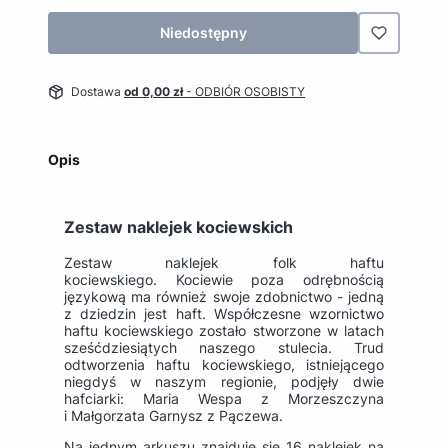
Niedostępny
Dostawa
od 0,00 zł
- ODBIÓR OSOBISTY
Opis
Zestaw naklejek kociewskich
Zestaw naklejek folk haftu
kociewskiego. Kociewie poza odrębnością
językową ma również swoje zdobnictwo - jedną
z dziedzin jest haft. Współczesne wzornictwo
haftu kociewskiego zostało stworzone w latach
sześćdziesiątych naszego stulecia. Trud
odtworzenia haftu kociewskiego, istniejącego
niegdyś w naszym regionie, podjęły dwie
hafciarki: Maria Wespa z Morzeszczyna
i Małgorzata Garnysz z Pączewa.
Na jednym arkuszu znajduje się 16 naklejek na