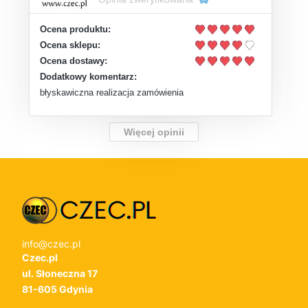
Ocena produktu:
Ocena sklepu:
Ocena dostawy:
Dodatkowy komentarz:
błyskawiczna realizacja zamówienia
Więcej opinii
info@czec.pl
Czec.pl
ul. Słoneczna 17
81-605 Gdynia