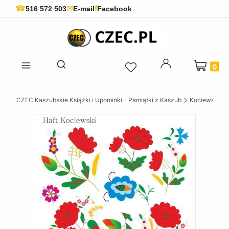
f
☎
✉
516 572 503
E-mail
Facebook
Produkty 
Otwórz wyszukiwarkę
CZEC Kaszubskie Książki i Upominki - Pamiątki z Kaszub
Kociewskie ks