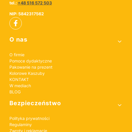
tel.:
+48 516 572 503
NIP: 5842317562
Linki w stopce
O nas
O firmie
Pomoce dydaktyczne
Pakowanie na prezent
Kolorowe Kaszuby
KONTAKT
W mediach
BLOG
Bezpieczeństwo
Polityka prywatności
Regulaminy
Zwroty i reklamacje