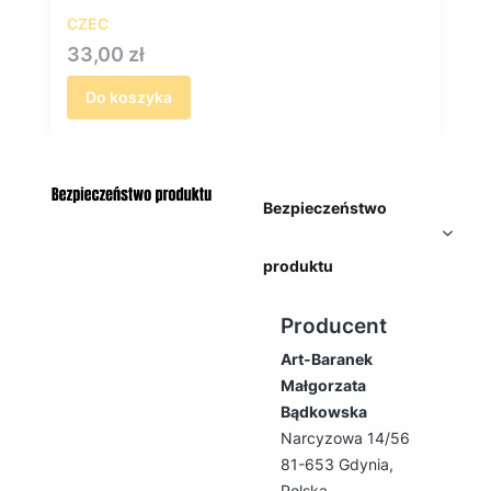
CZEC
Cena
33,00 zł
Do koszyka
Bezpieczeństwo
produktu
Producent
Art-Baranek
Małgorzata
Bądkowska
Narcyzowa 14/56
81-653 Gdynia,
Polska