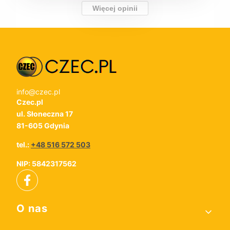
Więcej opinii
info@czec.pl
Czec.pl
ul. Słoneczna 17
81-605 Gdynia
tel.:
+48 516 572 503
NIP: 5842317562
Linki w stopce
O nas