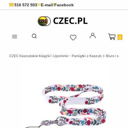
f
☎
✉
516 572 503
E-mail
Facebook
Produkty 
Otwórz wyszukiwarkę
CZEC Kaszubskie Książki i Upominki - Pamiątki z Kaszub
Biuro i szkoła