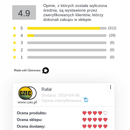
Opinie, z których została wyliczona
średnia, są wystawione przez
4.9
zweryfikowanych klientów, którzy
dokonali zakupu w sklepie.
5
(312)
4
(29)
3
(0)
2
(0)
1
(0)
Rafał
Dodano: 2019-04-06
Opinia zweryfikowana
Ocena produktu:
Ocena sklepu:
Ocena dostawy: