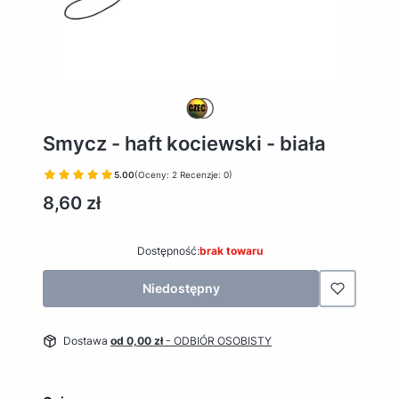
Smycz - haft kociewski - biała
5.00
(Oceny: 2 Recenzje: 0)
Cena
8,60 zł
Dostępność:
brak towaru
Niedostępny
Dostawa
od 0,00 zł
- ODBIÓR OSOBISTY