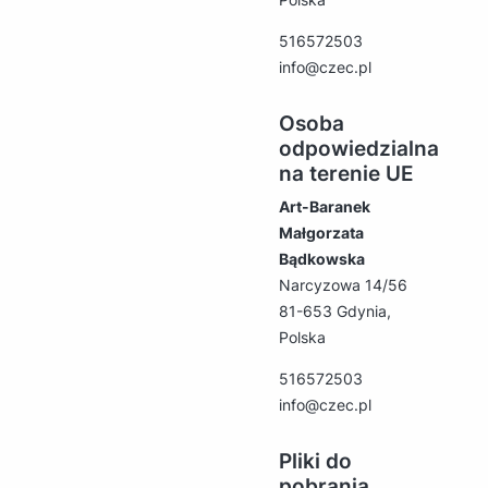
516572503
info@czec.pl
Osoba
odpowiedzialna
na terenie UE
Art-Baranek
Małgorzata
Bądkowska
Narcyzowa 14/56
81-653 Gdynia,
Polska
516572503
info@czec.pl
Pliki do
pobrania