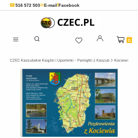
f
☎
✉
516 572 503
E-mail
Facebook
Produkty 
Otwórz wyszukiwarkę
CZEC Kaszubskie Książki i Upominki - Pamiątki z Kaszub
Kociewskie ks