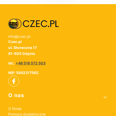
info@czec.pl
Czec.pl
ul. Słoneczna 17
81-605 Gdynia
tel.:
+48 516 572 503
NIP: 5842317562
Linki w stopce
O nas
O firmie
Pomoce dydaktyczne