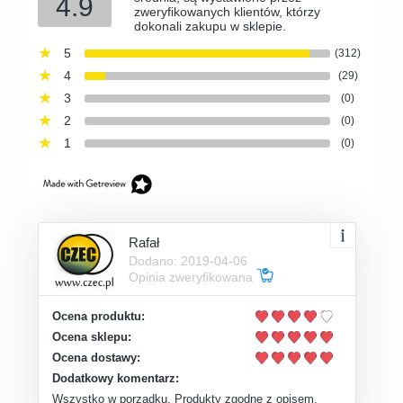
4.9
zweryfikowanych klientów, którzy
dokonali zakupu w sklepie.
5
(312)
4
(29)
3
(0)
2
(0)
1
(0)
Rafał
Dodano: 2019-04-06
Opinia zweryfikowana
Ocena produktu:
Ocena sklepu:
Ocena dostawy:
Dodatkowy komentarz:
Wszystko w porządku. Produkty zgodne z opisem.