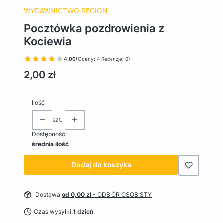
WYDAWNICTWO REGION
Pocztówka pozdrowienia z
Kociewia
4.00
(Oceny: 4 Recenzje: 0)
Cena
2,00 zł
Ilość
szt.
Dostępność:
średnia ilość
Dodaj do koszyka
Dostawa
od 0,00 zł
- ODBIÓR OSOBISTY
Czas wysyłki:
1 dzień