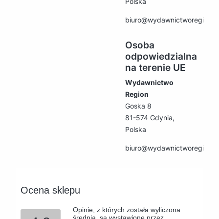
Polska
biuro@wydawnictworegion.p
Osoba
odpowiedzialna
na terenie UE
Wydawnictwo
Region
Goska 8
81-574 Gdynia,
Polska
biuro@wydawnictworegion.p
Ocena sklepu
Opinie, z których została wyliczona
średnia, są wystawione przez