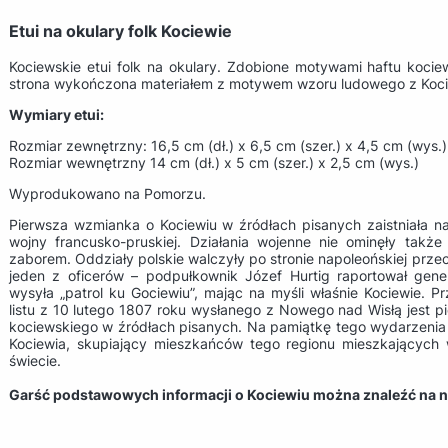
Etui na okulary folk Kociewie
Kociewskie etui folk na okulary. Zdobione motywami haftu koc
strona wykończona materiałem z motywem wzoru ludowego z Koci
Wymiary etui:
Rozmiar zewnętrzny: 16,5 cm (dł.) x 6,5 cm (szer.) x 4,5 cm (wys.)
Rozmiar wewnętrzny 14 cm (dł.) x 5 cm (szer.) x 2,5 cm (wys.)
Wyprodukowano na Pomorzu.
Pierwsza wzmianka o Kociewiu w źródłach pisanych zaistniała n
wojny francusko-pruskiej. Działania wojenne nie ominęły ta
zaborem. Oddziały polskie walczyły po stronie napoleońskiej prz
jeden z oficerów – podpułkownik Józef Hurtig raportował gen
wysyła „patrol ku Gociewiu”, mając na myśli właśnie Kociewie. P
listu z 10 lutego 1807 roku wysłanego z Nowego nad Wisłą jest 
kociewskiego w źródłach pisanych. Na pamiątkę tego wydarzenia
Kociewia, skupiający mieszkańców tego regionu mieszkających 
świecie.
Garść podstawowych informacji o Kociewiu można znaleźć na