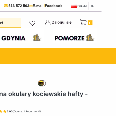
f
☎
✉
516 572 503
E-mail
Facebook
POLSKI
ZŁ
Produkty w koszyku:
Zaloguj się
zł
 na okulary kociewskie hafty -
e
5.00
(Oceny: 1 Recenzje: 0)