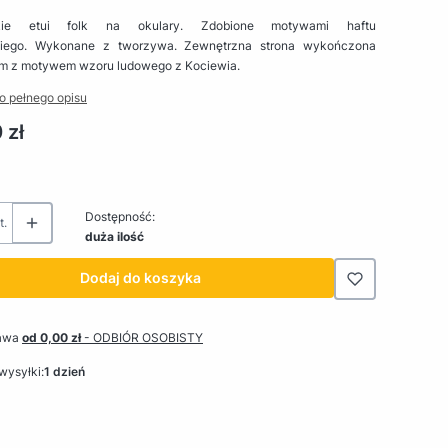
kie etui folk na okulary. Zdobione motywami haftu
kiego. Wykonane z tworzywa. Zewnętrzna strona wykończona
em z motywem wzoru ludowego z Kociewia.
o pełnego opisu
 zł
Dostępność:
t.
duża ilość
Dodaj do koszyka
awa
od 0,00 zł
- ODBIÓR OSOBISTY
wysyłki:
1 dzień