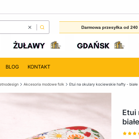
Darmowa przesyłka od 240 
Wyczyść
Szukaj
BLOG
KONTAKT
etnodesign
Akcesoria modowe folk
Etui na okulary kociewskie hafty - białe
Etui
biał