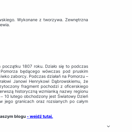
iewskiego. Wykonane z tworzywa. Zewnętrzna
ewia.
a początku 1807 roku. Działo się to podczas
kże Pomorza będącego wówczas pod pruskim
eciwko zaborcy. Podczas działań na Pomorzu –
erałowi Janowi Henrykowi Dąbrowskiemu, że
rzytoczony fragment pochodzi z oficerskiego
pierwszą historyczną wzmianką nazwy regionu
 ‒ 10 lutego obchodzony jest Światowy Dzień
w jego granicach oraz rozsianych po całym
 naszym blogu
- wejdź tutaj.