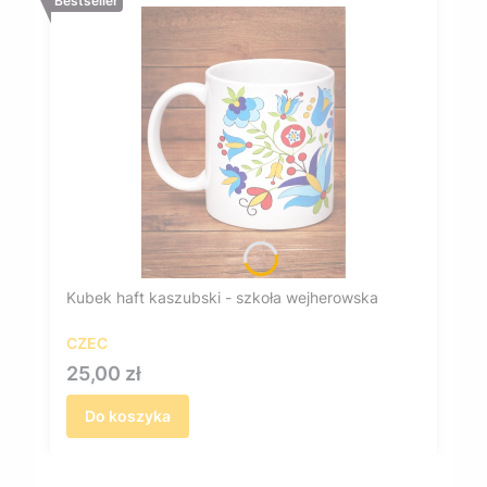
Bestseller
Kubek haft kaszubski - szkoła wejherowska
CZEC
Cena
25,00 zł
Do koszyka