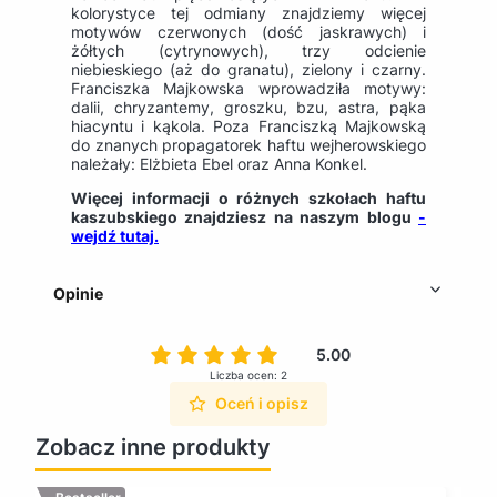
kolorystyce tej odmiany znajdziemy więcej
motywów czerwonych (dość jaskrawych) i
żółtych (cytrynowych), trzy odcienie
niebieskiego (aż do granatu), zielony i czarny.
Franciszka Majkowska wprowadziła motywy:
dalii, chryzantemy, groszku, bzu, astra, pąka
hiacyntu i kąkola. Poza Franciszką Majkowską
do znanych propagatorek haftu wejherowskiego
należały: Elżbieta Ebel oraz Anna Konkel.
Więcej informacji o różnych szkołach haftu
kaszubskiego znajdziesz na naszym blogu
-
wejdź tutaj.
Opinie
5.00
Liczba ocen: 2
Oceń i opisz
Zobacz inne produkty