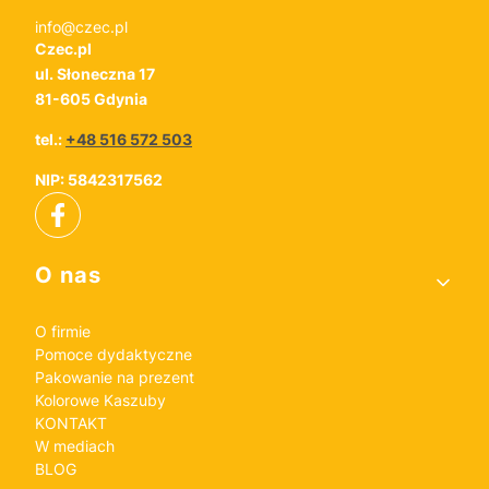
info@czec.pl
Czec.pl
ul. Słoneczna 17
81-605 Gdynia
tel.:
+48 516 572 503
NIP: 5842317562
Linki w stopce
O nas
O firmie
Pomoce dydaktyczne
Pakowanie na prezent
Kolorowe Kaszuby
KONTAKT
W mediach
BLOG