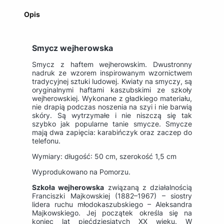
Opis
Smycz wejherowska
Smycz z haftem wejherowskim. Dwustronny
nadruk ze wzorem inspirowanym wzornictwem
tradycyjnej sztuki ludowej. Kwiaty na smyczy, są
oryginalnymi haftami kaszubskimi ze szkoły
wejherowskiej. Wykonane z gładkiego materiału,
nie drapią podczas noszenia na szyi i nie barwią
skóry. Są wytrzymałe i nie niszczą się tak
szybko jak popularne tanie smycze. Smycze
mają dwa zapięcia: karabińczyk oraz zaczep do
telefonu.
Wymiary: długość: 50 cm, szerokość 1,5 cm
Wyprodukowano na Pomorzu.
Szkoła wejherowska
związaną z działalnością
Franciszki Majkowskiej (1882–1967) – siostry
lidera ruchu młodokaszubskiego – Aleksandra
Majkowskiego. Jej początek określa się na
koniec lat pięćdziesiątych XX wieku. W