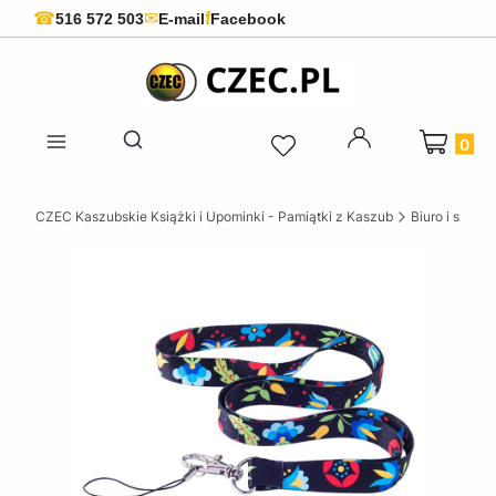
f
☎
✉
516 572 503
E-mail
Facebook
Produkty 
Otwórz wyszukiwarkę
CZEC Kaszubskie Książki i Upominki - Pamiątki z Kaszub
Biuro i szkoła