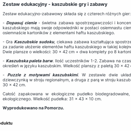
Zestaw edukacyjny - kaszubskie gry i zabawy
Zestaw edukacyjno-zabawowy składa się z czterech różnych gier:
-
Dopasuj cienie
- świetna zabawa spostrzegawczości i koncentr
kaszubskiego mają swoje odpowiedniki w postaci osiemnastu cien
osiemnaście kartoników z elementami haftu kaszubskiego.
- Gra
Kaszubskie
sudoku
, ciekawa zabawa kształtująca spostrz
za zadanie ułożenie elementów haftu kaszubskiego w takiej kolejnoś
Dwie plansze o wielkości: 30 x 42 cm + dwa komplety po 8 karton
-
Kaszubska paleta barw
. Ilość uczestników 1-2. Zabawa na cza
określeń w języku kaszubskim. Wielkość planszy z paletą 30 x 42 
-
Puzzle z motywami kaszubskimi
. W zestawie dwie układ
dziewczynką w stroju regionalnym, a druga z parą w stroju kaszub
30 x 42 cm.
Całość zapakowana w ekologiczne pudełko biodegradowalne
ekologicznego. Wielkość pudełka: 31 x 43 x 10 cm.
Wyprodukowano na Pomorzu.
oduktu