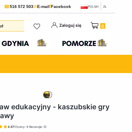
f
☎
✉
516 572 503
E-mail
Facebook
POLSKI
ZŁ
Produkty w koszyku:
Zaloguj się
zł
aw edukacyjny - kaszubskie gry
bawy
4.67
(Oceny: 6 Recenzje: 0)