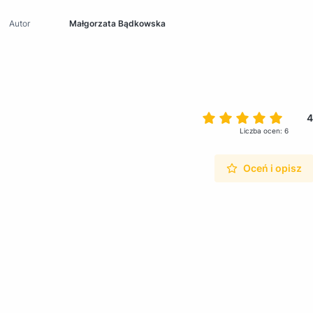
Autor
Małgorzata Bądkowska
4
Liczba ocen: 6
Oceń i opisz