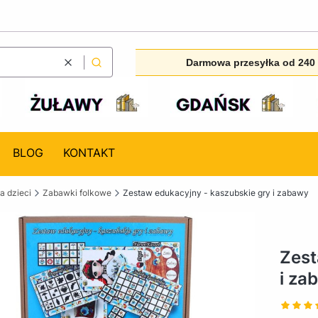
Darmowa przesyłka od 240 
Wyczyść
Szukaj
BLOG
KONTAKT
la dzieci
Zabawki folkowe
Zestaw edukacyjny - kaszubskie gry i zabawy
Zest
i za