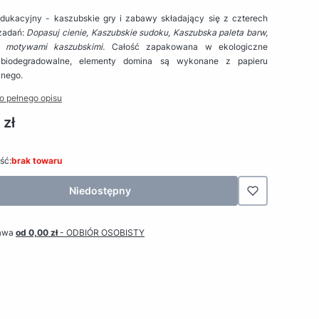
dukacyjny - kaszubskie gry i zabawy składający się z czterech
zadań:
Dopasuj cienie, Kaszubskie sudoku, Kaszubska paleta barw,
 motywami kaszubskimi.
Całość zapakowana w ekologiczne
 biodegradowalne, elementy domina są wykonane z papieru
znego.
o pełnego opisu
 zł
ść:
brak towaru
Niedostępny
awa
od 0,00 zł
- ODBIÓR OSOBISTY