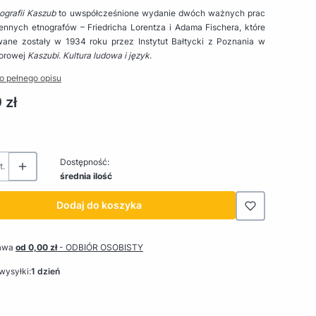
ografii Kaszub
to uwspółcześnione wydanie dwóch ważnych prac
ennych etnografów – Friedricha Lorentza i Adama Fischera, które
wane zostały w 1934 roku przez Instytut Bałtycki z Poznania w
iorowej
Kaszubi. Kultura ludowa i język
.
o pełnego opisu
 zł
Dostępność:
t.
średnia ilość
Dodaj do koszyka
awa
od 0,00 zł
- ODBIÓR OSOBISTY
wysyłki:
1 dzień