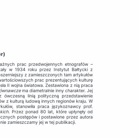
er)
ażnych prac przedwojennych etnografów –
tały w 1934 roku przez Instytut Bałtycki z
bszerniejszy z zamieszczonych tam artykułów
jwartościowszych prac prezentujących kulturę
ła II wojna światowa. Zestawiona z nią praca
orównawcze
ma diametralnie inny charakter. Jej
 ówczesną linią polityczną przedstawienie
ków z kulturą ludową innych regionów kraju. W
tykułów, stanowiła praca językoznawcy prof.
kich
. Przez ponad 80 lat, które upłynęły od
acznych postępów i postawione przez autora
ie zamieszczamy jej w tej publikacji.