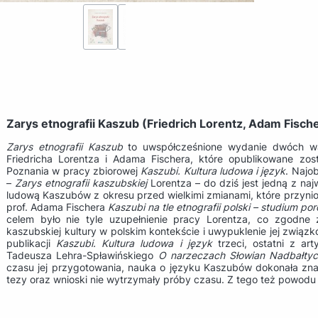
Zar
ys etnografii Kaszub (Friedrich Lorentz, Adam Fisch
Zarys etnografii Kaszub
to uwspółcześnione wydanie dwóch w
Friedricha Lorentza i Adama Fischera, które opublikowane zos
Poznania w pracy zbiorowej
Kaszubi. Kultura ludowa i język
. Najo
–
Zarys etnografii kaszubskiej
Lorentza – do dziś jest jedną z na
ludową Kaszubów z okresu przed wielkimi zmianami, które przynios
prof. Adama Fischera
Kaszubi na tle etnografii polski – studium p
celem było nie tyle uzupełnienie pracy Lorentza, co zgodne z
kaszubskiej kultury w polskim kontekście i uwypuklenie jej związ
publikacji
Kaszubi. Kultura ludowa i język
trzeci, ostatni z ar
Tadeusza Lehra-Spławińskiego
O narzeczach Słowian Nadbałtyc
czasu jej przygotowania, nauka o języku Kaszubów dokonała zn
tezy oraz wnioski nie wytrzymały próby czasu. Z tego też powodu n