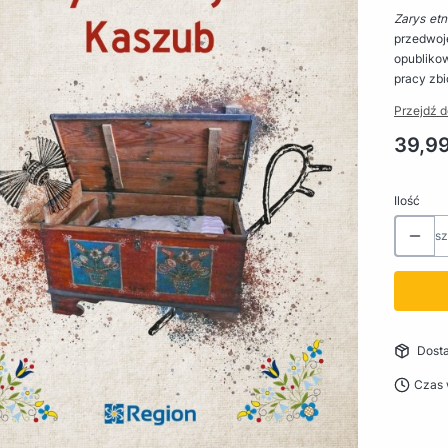
Zarys etn
przedwoj
opubliko
pracy zb
Przejdź d
Cena
39,99
Ilość
sz
Dost
Czas 