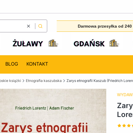
Darmowa przesyłka od 240 
Wyczyść
Szukaj
BLOG
KONTAKT
skie książki
Etnografia kaszubska
Zarys etnografii Kaszub (Friedrich Lore
WYDAW
Zary
Lore