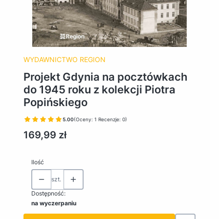
WYDAWNICTWO REGION
Projekt Gdynia na pocztówkach
do 1945 roku z kolekcji Piotra
Popińskiego
5.00
(Oceny: 1 Recenzje: 0)
Cena
169,99 zł
Ilość
szt.
Dostępność:
na wyczerpaniu