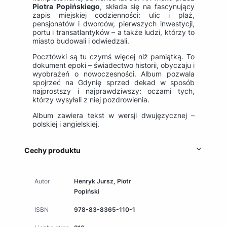
Piotra Popińskiego
, składa się na fascynujący
zapis miejskiej codzienności: ulic i plaż,
pensjonatów i dworców, pierwszych inwestycji,
portu i transatlantyków – a także ludzi, którzy to
miasto budowali i odwiedzali.
Pocztówki są tu czymś więcej niż pamiątką. To
dokument epoki – świadectwo historii, obyczaju i
wyobrażeń o nowoczesności. Album pozwala
spojrzeć na Gdynię sprzed dekad w sposób
najprostszy i najprawdziwszy: oczami tych,
którzy wysyłali z niej pozdrowienia.
Album zawiera tekst w wersji dwujęzycznej –
polskiej i angielskiej.
Cechy produktu
Autor
Henryk Jursz, Piotr
Popiński
ISBN
978-83-8365-110-1