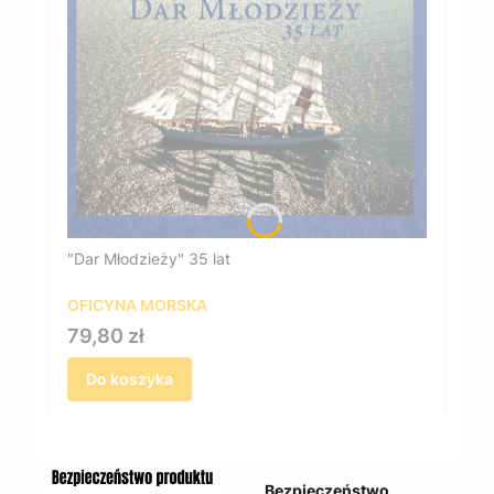
"Dar Młodzieży" 35 lat
OFICYNA MORSKA
Cena
79,80 zł
Do koszyka
Bezpieczeństwo