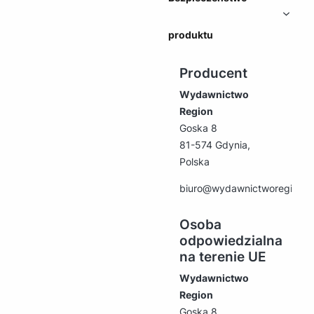
produktu
Producent
Wydawnictwo
Region
Goska 8
81-574 Gdynia,
Polska
biuro@wydawnictworegion.p
Osoba
odpowiedzialna
na terenie UE
Wydawnictwo
Region
Goska 8