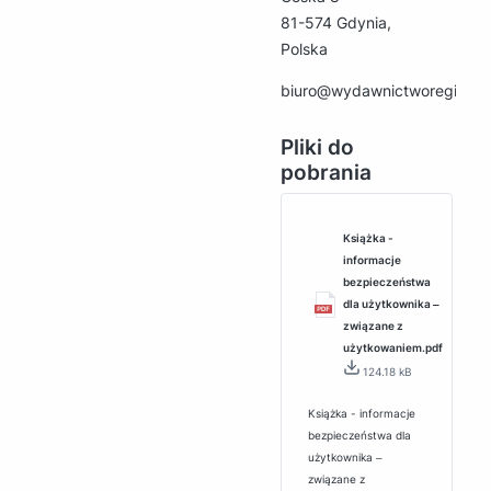
81-574 Gdynia,
Polska
biuro@wydawnictworegion.p
Pliki do
pobrania
Książka -
informacje
bezpieczeństwa
dla użytkownika ‒
związane z
użytkowaniem.pdf
124.18 kB
Książka - informacje
bezpieczeństwa dla
użytkownika ‒
związane z