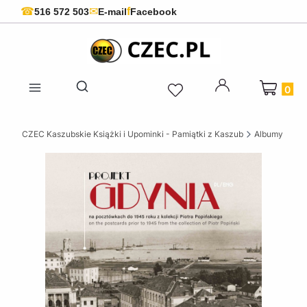
f
☎
✉
516 572 503
E-mail
Facebook
Produkty 
Otwórz wyszukiwarkę
CZEC Kaszubskie Książki i Upominki - Pamiątki z Kaszub
Albumy