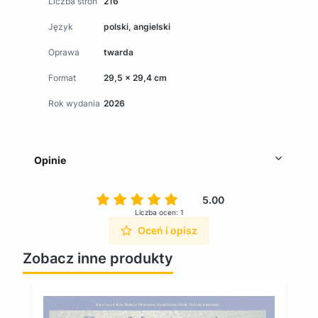
Liczba stron
216
Język
polski, angielski
Oprawa
twarda
Format
29,5 x 29,4 cm
Rok wydania
2026
Opinie
5.00
Liczba ocen: 1
Oceń i opisz
Zobacz inne produkty