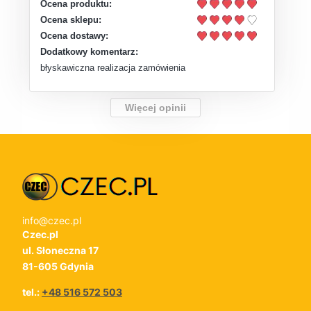
Ocena produktu:
Ocena sklepu:
Ocena dostawy:
Dodatkowy komentarz:
błyskawiczna realizacja zamówienia
Więcej opinii
info@czec.pl
Czec.pl
ul. Słoneczna 17
81-605 Gdynia
tel.:
+48 516 572 503