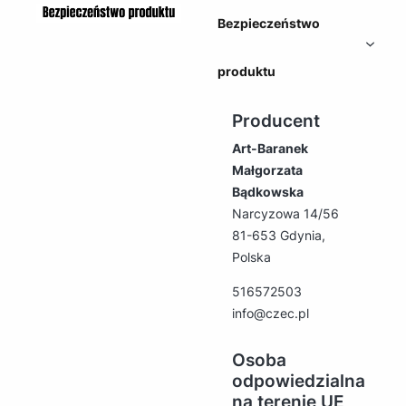
Bezpieczeństwo
produktu
Producent
Art-Baranek
Małgorzata
Bądkowska
Narcyzowa 14/56
81-653 Gdynia,
Polska
516572503
info@czec.pl
Osoba
odpowiedzialna
na terenie UE