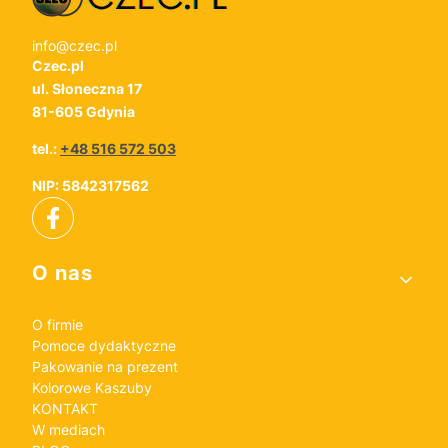
info@czec.pl
Czec.pl
ul. Słoneczna 17
81-605 Gdynia
tel.:
+48 516 572 503
NIP: 5842317562
Linki w stopce
O nas
O firmie
Pomoce dydaktyczne
Pakowanie na prezent
Kolorowe Kaszuby
KONTAKT
W mediach