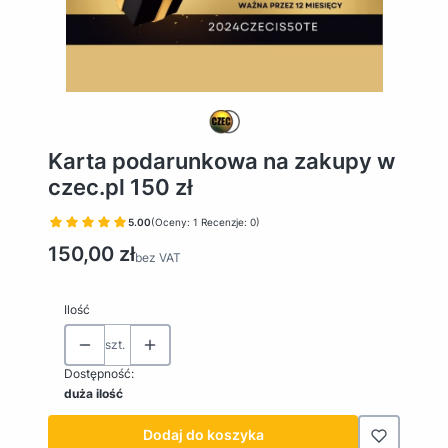
Karta podarunkowa na zakupy w
czec.pl 150 zł
5.00
(Oceny: 1 Recenzje: 0)
Cena
150,00 zł
bez VAT
Ilość
szt.
Dostępność:
duża ilość
Dodaj do koszyka