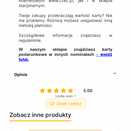
internetowym www.czec.pl, jak i w sklepie
stacjonarnym.
Twoje zakupy przekraczają wartość karty? Nie
ma problemu. Różnicę możesz uregulować inną
metodą płatności.
Szczegółowe informacje znajdziesz w
regulaminie.
W naszym sklepie znajdziesz karty
podarunkowe w innych nominałach
- wejdź
tutaj.
Opinie
5.00
Liczba ocen: 1
Oceń i opisz
Zobacz inne produkty