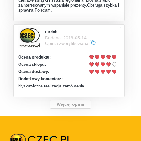
Ciekawe książki i sztuka regionalna. Można zrobić
zainteresowanym wspaniałe prezenty.Obsługa szybka i
sprawna.Polecam.
molek
Dodano: 2019-05-14
Opinia zweryfikowana
Ocena produktu:
Ocena sklepu:
Ocena dostawy:
Dodatkowy komentarz:
błyskawiczna realizacja zamówienia
Więcej opinii