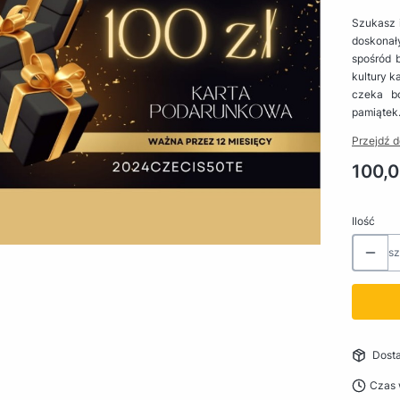
Szukasz 
doskonały
spośród b
kultury k
czeka bo
pamiątek
Przejdź d
Cena
100,0
Ilość
sz
Dost
Czas 