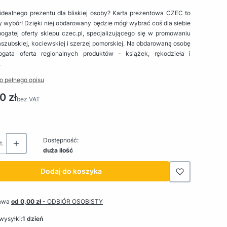
idealnego prezentu dla bliskiej osoby? Karta prezentowa CZEC to
 wybór! Dzięki niej obdarowany będzie mógł wybrać coś dla siebie
ogatej oferty sklepu czec.pl, specjalizującego się w promowaniu
aszubskiej, kociewskiej i szerzej pomorskiej. Na obdarowaną osobę
gata oferta regionalnych produktów - książek, rękodzieła i
.
o pełnego opisu
0 zł
bez VAT
Dostępność:
t.
duża ilość
Dodaj do koszyka
awa
od 0,00 zł
- ODBIÓR OSOBISTY
wysyłki:
1 dzień