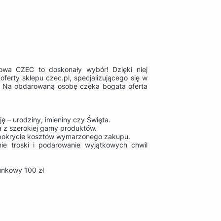
towa CZEC to doskonały wybór! Dzięki niej
erty sklepu czec.pl, specjalizującego się w
ej. Na obdarowaną osobę czeka bogata oferta
ę – urodziny, imieniny czy Święta.
 z szerokiej gamy produktów.
e pokrycie kosztów wymarzonego zakupu.
ie troski i podarowanie wyjątkowych chwil
unkowy 100 zł