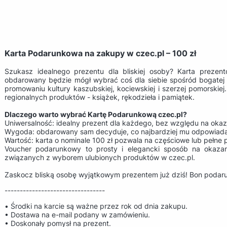
Karta Podarunkowa na zakupy w czec.pl – 100 zł
Szukasz idealnego prezentu dla bliskiej osoby? Karta prezen
obdarowany będzie mógł wybrać coś dla siebie spośród bogatej of
promowaniu kultury kaszubskiej, kociewskiej i szerzej pomorski
regionalnych produktów - książek, rękodzieła i pamiątek.
Dlaczego warto wybrać Kartę Podarunkową czec.pl?
Uniwersalność: idealny prezent dla każdego, bez względu na okazj
Wygoda: obdarowany sam decyduje, co najbardziej mu odpowiada
Wartość: karta o nominale 100 zł pozwala na częściowe lub pełn
Voucher podarunkowy to prosty i elegancki sposób na okazan
związanych z wyborem ulubionych produktów w czec.pl.
Zaskocz bliską osobę wyjątkowym prezentem już dziś! Bon podar
---------------------------------
• Środki na karcie są ważne przez rok od dnia zakupu.
• Dostawa na e-mail podany w zamówieniu.
• Doskonały pomysł na prezent.