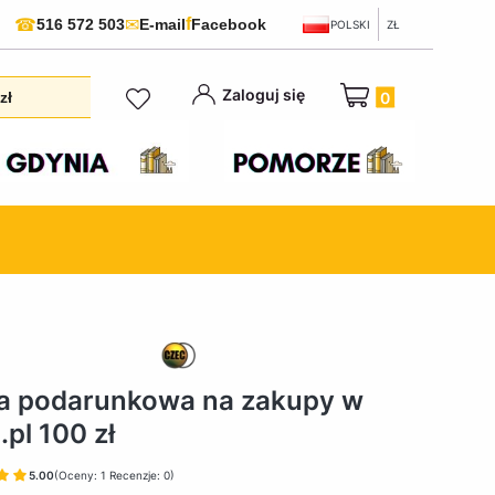
f
☎
✉
516 572 503
E-mail
Facebook
POLSKI
ZŁ
Produkty w koszyku:
Zaloguj się
zł
a podarunkowa na zakupy w
.pl 100 zł
5.00
(Oceny: 1 Recenzje: 0)