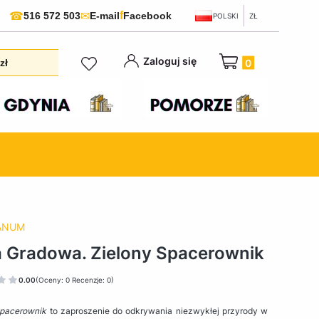
f
☎
✉
516 572 503
E-mail
Facebook
POLSKI
ZŁ
Produkty w koszyku:
Zaloguj się
zł
ANUM
 Gradowa. Zielony Spacerownik
0.00
(Oceny: 0 Recenzje: 0)
Spacerownik
to zaproszenie do odkrywania niezwykłej przyrody w