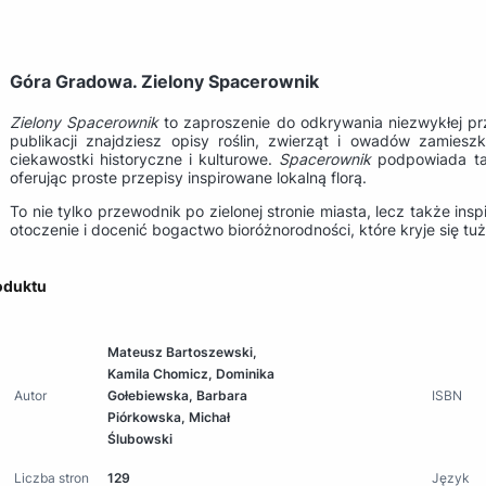
Góra Gradowa. Zielony Spacerownik
Zielony Spacerownik
to zaproszenie do odkrywania niezwykłej p
publikacji znajdziesz opisy roślin, zwierząt i owadów zamies
ciekawostki historyczne i kulturowe.
Spacerownik
podpowiada tak
oferując proste przepisy inspirowane lokalną florą.
To nie tylko przewodnik po zielonej stronie miasta, lecz także ins
otoczenie i docenić bogactwo bioróżnorodności, które kryje się tu
oduktu
Mateusz Bartoszewski,
Kamila Chomicz, Dominika
Autor
Gołebiewska, Barbara
ISBN
Piórkowska, Michał
Ślubowski
Liczba stron
129
Język