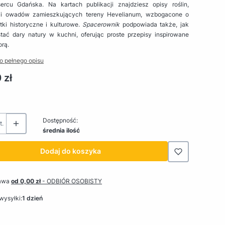
rcu Gdańska. Na kartach publikacji znajdziesz opisy roślin,
 i owadów zamieszkujących tereny Hevelianum, wzbogacone o
tki historyczne i kulturowe.
Spacerownik
podpowiada także, jak
tać dary natury w kuchni, oferując proste przepisy inspirowane
orą.
o pełnego opisu
 zł
Dostępność:
t.
średnia ilość
Dodaj do koszyka
awa
od 0,00 zł
- ODBIÓR OSOBISTY
wysyłki:
1 dzień