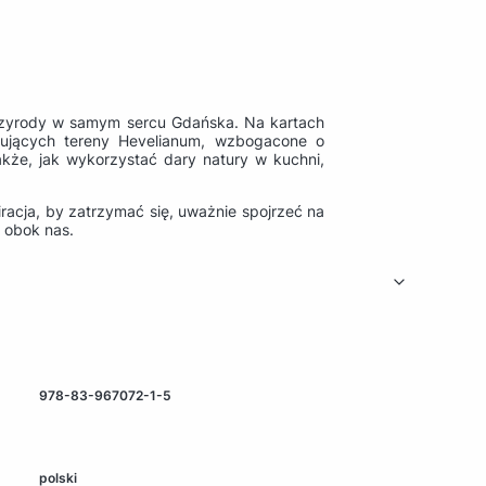
rzyrody w samym sercu Gdańska. Na kartach
zkujących tereny Hevelianum, wzbogacone o
że, jak wykorzystać dary natury w kuchni,
piracja, by zatrzymać się, uważnie spojrzeć na
ż obok nas.
978-83-967072-1-5
polski