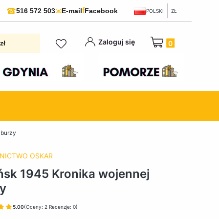
f
☎
✉
516 572 503
E-mail
Facebook
POLSKI
ZŁ
Produkty w koszyku:
Zaloguj się
zł
 burzy
NICTWO OSKAR
sk 1945 Kronika wojennej
y
5.00
(Oceny: 2 Recenzje: 0)