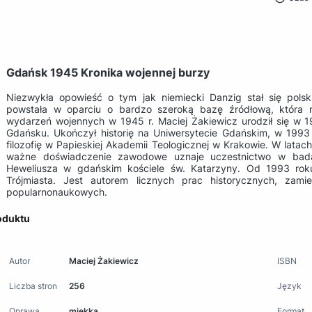
Gdańsk 1945 Kronika wojennej burzy
Niezwykła opowieść o tym jak niemiecki Danzig stał się pols
powstała w oparciu o bardzo szeroką bazę źródłową, która n
wydarzeń wojennych w 1945 r. Maciej Żakiewicz urodził się w 
Gdańsku. Ukończył historię na Uniwersytecie Gdańskim, w 1993 
filozofię w Papieskiej Akademii Teologicznej w Krakowie. W lata
ważne doświadczenie zawodowe uznaje uczestnictwo w bada
Heweliusza w gdańskim kościele św. Katarzyny. Od 1993 rok
Trójmiasta. Jest autorem licznych prac historycznych, za
popularnonaukowych.
oduktu
Autor
Maciej Żakiewicz
ISBN
Liczba stron
256
Język
Oprawa
miękka
Format