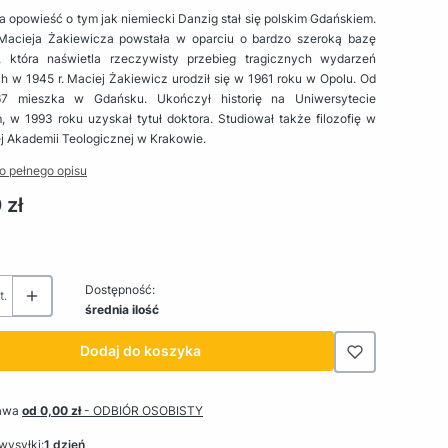
 opowieść o tym jak niemiecki Danzig stał się polskim Gdańskiem.
Macieja Żakiewicza powstała w oparciu o bardzo szeroką bazę
, która naświetla rzeczywisty przebieg tragicznych wydarzeń
 w 1945 r. Maciej Żakiewicz urodził się w 1961 roku w Opolu. Od
67 mieszka w Gdańsku. Ukończył historię na Uniwersytecie
 w 1993 roku uzyskał tytuł doktora. Studiował także filozofię w
j Akademii Teologicznej w Krakowie.
o pełnego opisu
 zł
Dostępność:
t.
średnia ilość
Dodaj do koszyka
awa
od 0,00 zł
- ODBIÓR OSOBISTY
wysyłki:
1 dzień