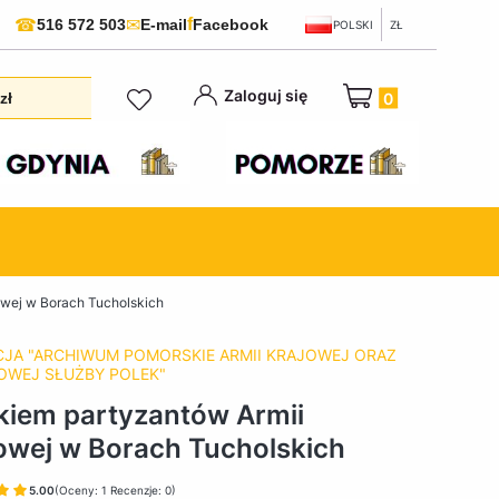
f
☎
✉
516 572 503
E-mail
Facebook
POLSKI
ZŁ
Produkty w koszyku:
Zaloguj się
zł
owej w Borach Tucholskich
JA "ARCHIWUM POMORSKIE ARMII KRAJOWEJ ORAZ
WEJ SŁUŻBY POLEK"
kiem partyzantów Armii
owej w Borach Tucholskich
5.00
(Oceny: 1 Recenzje: 0)