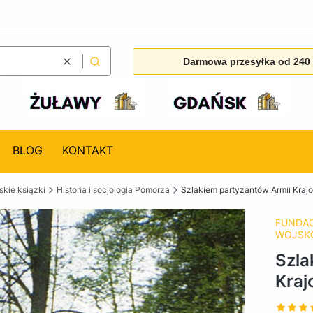
Darmowa przesyłka od 240 
Wyczyść
Szukaj
BLOG
KONTAKT
kie książki
Historia i socjologia Pomorza
Szlakiem partyzantów Armii Kraj
FUNDAC
WOJSKO
Szla
Kraj