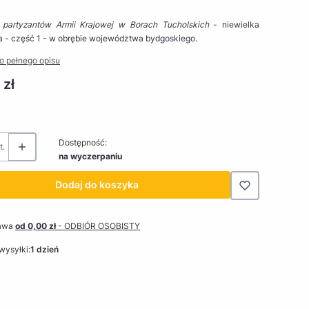
 partyzantów Armii Krajowej w Borach Tucholskich
- niewielka
a - część 1 - w obrębie województwa bydgoskiego.
o pełnego opisu
 zł
Dostępność:
t.
na wyczerpaniu
Dodaj do koszyka
awa
od 0,00 zł
- ODBIÓR OSOBISTY
wysyłki:
1 dzień