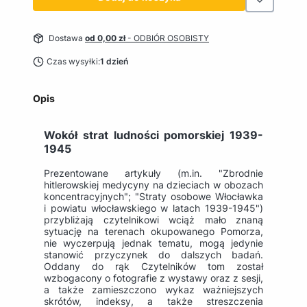
Dostawa
od 0,00 zł
- ODBIÓR OSOBISTY
Czas wysyłki:
1 dzień
Opis
Wokół strat ludności pomorskiej 1939-
1945
Prezentowane artykuły (m.in. "Zbrodnie
hitlerowskiej medycyny na dzieciach w obozach
koncentracyjnych"; "Straty osobowe Włocławka
i powiatu włocławskiego w latach 1939-1945")
przybliżają czytelnikowi wciąż mało znaną
sytuację na terenach okupowanego Pomorza,
nie wyczerpują jednak tematu, mogą jedynie
stanowić przyczynek do dalszych badań.
Oddany do rąk Czytelników tom został
wzbogacony o fotografie z wystawy oraz z sesji,
a także zamieszczono wykaz ważniejszych
skrótów, indeksy, a także streszczenia