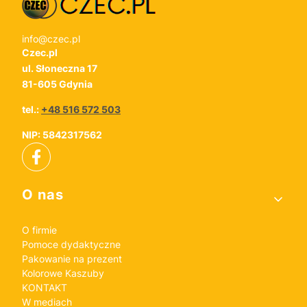
info@czec.pl
Czec.pl
ul. Słoneczna 17
81-605 Gdynia
tel.:
+48 516 572 503
NIP: 5842317562
Linki w stopce
O nas
O firmie
Pomoce dydaktyczne
Pakowanie na prezent
Kolorowe Kaszuby
KONTAKT
W mediach