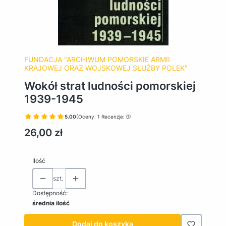
FUNDACJA "ARCHIWUM POMORSKIE ARMII
KRAJOWEJ ORAZ WOJSKOWEJ SŁUŻBY POLEK"
Wokół strat ludności pomorskiej
1939-1945
5.00
(Oceny: 1 Recenzje: 0)
Cena
26,00 zł
Ilość
szt.
Dostępność:
średnia ilość
Dodaj do koszyka