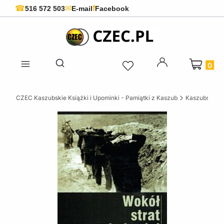
f
☎
✉
516 572 503
E-mail
Facebook
Produkty 
Otwórz wyszukiwarkę
CZEC Kaszubskie Książki i Upominki - Pamiątki z Kaszub
Kaszubskie k