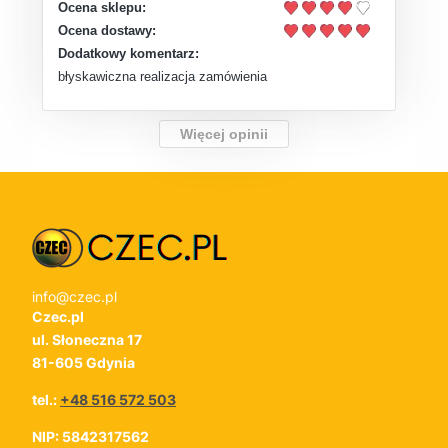
Ocena sklepu:
Ocena dostawy:
Dodatkowy komentarz:
błyskawiczna realizacja zamówienia
Więcej opinii
info@czec.pl
Czec.pl
ul. Słoneczna 17
81-605 Gdynia
tel.:
+48 516 572 503
NIP: 5842317562