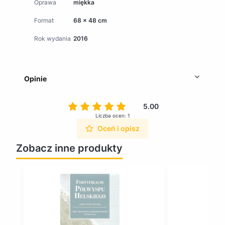
Oprawa
miękka
Format
68 x 48 cm
Rok wydania
2016
Opinie
5.00
Liczba ocen: 1
Oceń i opisz
Zobacz inne produkty