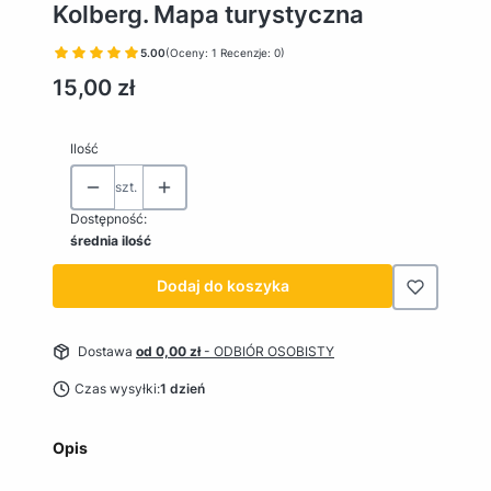
Kolberg. Mapa turystyczna
5.00
(Oceny: 1 Recenzje: 0)
Cena
15,00 zł
Ilość
szt.
Dostępność:
średnia ilość
Dodaj do koszyka
Dostawa
od 0,00 zł
- ODBIÓR OSOBISTY
Czas wysyłki:
1 dzień
Opis