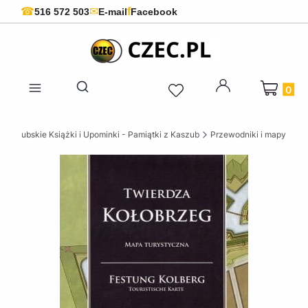
f
☎
✉
516 572 503
E-mail
Facebook
Produkty 
Otwórz wyszukiwarkę
Kaszubskie Książki i Upominki - Pamiątki z Kaszub
Przewodniki i mapy