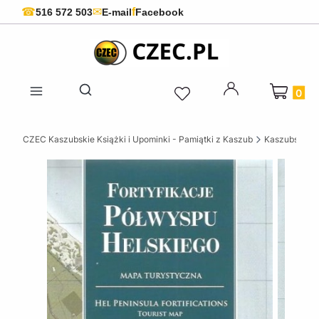
f
☎
✉
516 572 503
E-mail
Facebook
Produkty 
Otwórz wyszukiwarkę
CZEC Kaszubskie Książki i Upominki - Pamiątki z Kaszub
Kaszubskie k