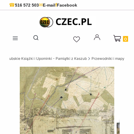
f
☎
✉
516 572 503
E-mail
Facebook
Produkty 
Otwórz wyszukiwarkę
Kaszubskie Książki i Upominki - Pamiątki z Kaszub
Przewodniki i mapy