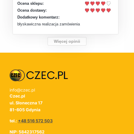
Ocena sklepu:
Ocena dostawy:
Dodatkowy komentarz:
błyskawiczna realizacja zamówienia
Więcej opinii
info@czec.pl
Czec.pl
ul. Słoneczna 17
81-605 Gdynia
tel.:
+48 516 572 503
NIP: 5842317562