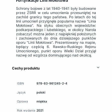
Fortyfikacje Linii Mołotowa
Schrony bojowe z lat 1940-1941 były budowane
przez ZSRR w celu umocnienia przesuniętej na
zachód granicy tego państwa. Po latach do tej
linii umocnień przylgnęła popularna nazwa "Linia
Mołotowa". Na styku obecnych województw:
podkarpackiego i lubelskiego, w okolicy Narola
zobaczyć można jeden z najpiękniej położonych
i zachowanych do dnia dzisiejszego punktów
oporu "Linii Mołotowa". Prezentowany na mapie,
będący częścią 6. Rawsko-Ruskiego Rejonu
Umocnionego, punkt oporu Wielki Dział przyjął
nazwę od wzgórza dominującego nad okolicą.
Cechy produktu
ISBN
978-83-961245-2-4
Język
polski
Oprawa
miękka
Rok wydania
2021