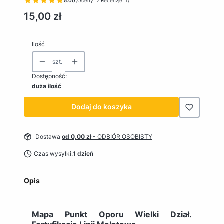
5.00
(Oceny: 2 Recenzje: 1)
Cena
15,00 zł
Ilość
szt.
Dostępność:
duża ilość
Dodaj do koszyka
Dostawa
od 0,00 zł
- ODBIÓR OSOBISTY
Czas wysyłki:
1 dzień
Opis
Mapa Punkt Oporu Wielki Dział.