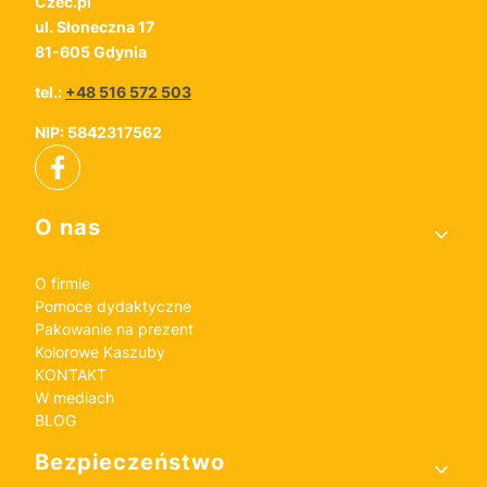
Czec.pl
ul. Słoneczna 17
81-605 Gdynia
tel.:
+48 516 572 503
NIP: 5842317562
Linki w stopce
O nas
O firmie
Pomoce dydaktyczne
Pakowanie na prezent
Kolorowe Kaszuby
KONTAKT
W mediach
BLOG
Bezpieczeństwo