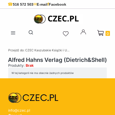
f
☎
✉
516 572 503
E-mail
Facebook
Produkty 
Otwórz wyszukiwarkę
Przejdź do:
CZEC Kaszubskie Książki i Upominki - Pamiątki z Kaszub
Alfred Hahns Verlag (Dietrich&Shell)
Produkty:
Brak
Lista produktów
W tej kategorii nie ma obecnie żadnych produktów
info@czec.pl