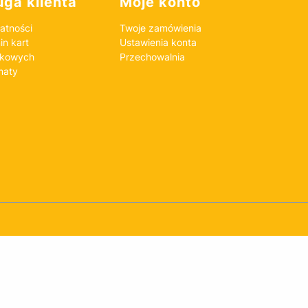
ga klienta
Moje konto
atności
Twoje zamówienia
n kart
Ustawienia konta
nkowych
Przechowalnia
maty