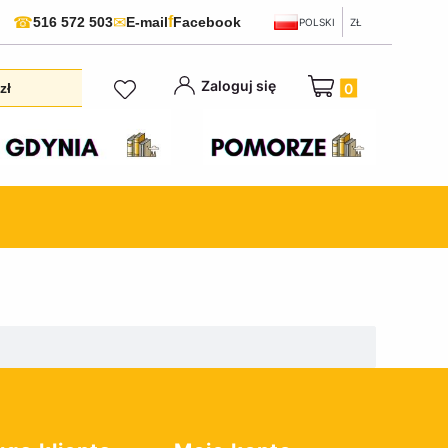
f
☎
✉
516 572 503
E-mail
Facebook
POLSKI
ZŁ
Produkty w koszyku:
Zaloguj się
zł