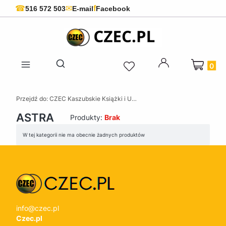
f
☎
✉
516 572 503
E-mail
Facebook
Produkty 
Otwórz wyszukiwarkę
Przejdź do:
CZEC Kaszubskie Książki i Upominki - Pamiątki z Kaszub
ASTRA
Produkty:
Brak
Lista produktów
W tej kategorii nie ma obecnie żadnych produktów
info@czec.pl
Czec.pl