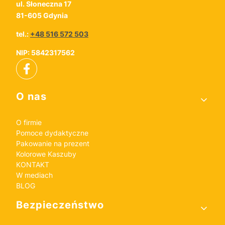
ul. Słoneczna 17
81-605 Gdynia
tel.:
+48 516 572 503
NIP: 5842317562
Linki w stopce
O nas
O firmie
Pomoce dydaktyczne
Pakowanie na prezent
Kolorowe Kaszuby
KONTAKT
W mediach
BLOG
Bezpieczeństwo